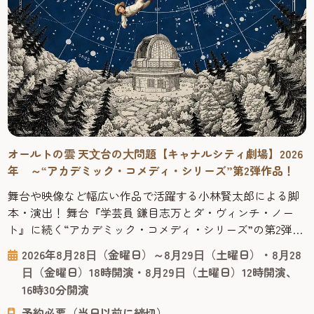
オールトの雲 天⽂台の⼤問題【キャナルシティ劇場】2026
年 ～“アカデミック・コメディ・シリーズ”第2弾作品！
舞台や映像など幅広い作品で活躍する小林賢太郎による脚
本・演出！ 舞台『学芸員 鎌目志万とダ・ヴィンチ・ノー
ト』に続く“アカデミック・コメディ・シリーズ”の第2弾作
品！ 2025年1月に上演されご好評をいただいた舞台『学芸員
2026年8⽉28⽇（金曜日）～8⽉29⽇（土曜日）・8⽉28
鎌目志万とダ・ヴィンチ・ノート』に続く“アカデミック・
⽇（金曜日）18時開演・8⽉29⽇（土曜日）12時開演、
コメディ・シリーズ”の第2弾作品。脚本・演出は前作同
16時30分開演
様、舞台や映像など幅広い作品で活躍する小林賢太郎が務
予約必要（当日以前に締切）
めます。 出...