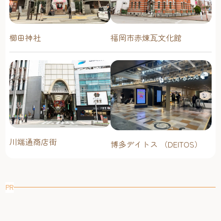
櫛田神社
福岡市赤煉瓦文化館
川端通商店街
博多デイトス （DEITOS）
PR