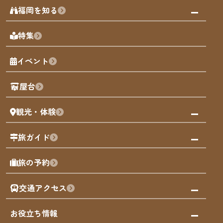
みんなの旅行記
福岡を知る
天神エリア
福岡の見どころ
特集
博多旧市街
福岡の魅力
福岡城
イベント
観光カレンダー
歴史・文化
観光PR動画
屋台
まち歩き
観光・体験
福岡グルメ
福岡の祭り
観る・遊ぶ
旅ガイド
屋台
福岡を楽しむ
モデルコース
旅の予約
買う
福岡のアート
AIおまかせコース
体験
福岡のナイトタイム
交通アクセス
オリジナルプラン
泊まる
福岡の歴史・文化
みんなの旅行記
市内交通ガイド
お役立ち情報
サステナブルツーリズム