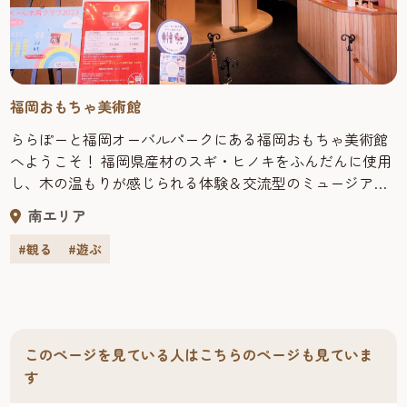
福岡おもちゃ美術館
ららぽーと福岡オーバルパークにある福岡おもちゃ美術館
へようこそ！ 福岡県産材のスギ・ヒノキをふんだんに使用
し、木の温もりが感じられる体験＆交流型のミュージアム
です。約8,000点もの日本や世界のおもちゃが展示されてお
南エリア
り、手に取って自由に遊ぶことができます。 お子さまが木
の素材に触れて感じる、成長できる「木育」を大切にした
#観る
#遊ぶ
おもちゃと遊びの空間です。親子で一緒に作る「手作り
ワークショップ体験」、スイス製の最新いとのこを使って
お子さまの手形を思い出としての残せる「いとのこ体験」
など、様々なワークショップ体験を通して簡単なてづくり
このページを見ている人はこちらのページも見ていま
おもちゃを持ち帰ることができます。 もちろん大人だけで
す
も楽しめる遊びやおもちゃ、ワークショップもご用意して
おります。 家族みんなで訪れて笑顔と喜びにあふれるひと