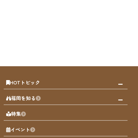
HOTトピック
みんなの旅行記
福岡を知る
天神エリア
福岡の見どころ
特集
博多旧市街
福岡の魅力
福岡城
イベント
観光カレンダー
歴史・文化