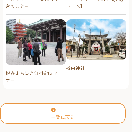
台のこと～
ドーム】
櫛田神社
博多まち歩き無料定時ツ
アー
一覧に戻る