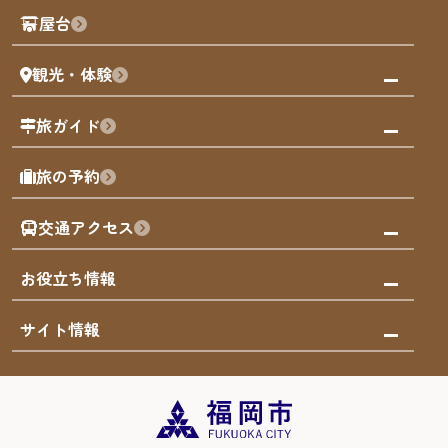
観光PR動画
屋台
まち歩き
観光・体験
福岡グルメ
福岡の祭り
観る・遊ぶ
旅ガイド
屋台
福岡を楽しむ
モデルコース
旅の予約
買う
福岡のアート
AIおまかせコース
体験
福岡のナイトタイム
交通アクセス
オリジナルプラン
泊まる
福岡の歴史・文化
みんなの旅行記
市内交通ガイド
お役立ち情報
サステナブルツーリズム
お得なチケット
福岡検定
お知らせ
サイト情報
よかなび音声ガイド
災害情報
まち歩き・体験プログラム掲載申込
重要なお知らせ
福岡のエリア
お得なチケット
観光案内所一覧
エリアガイド
観光案内所一覧