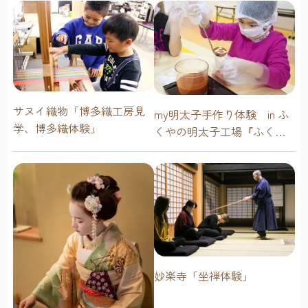
サヌイ織物「博多織工房見
my明太子手作り体験 in ふ
学、博多織体験」
くやの明太子工場『ふくや
味の明太子工場ハクハク』
妙楽寺「坐禅体験」