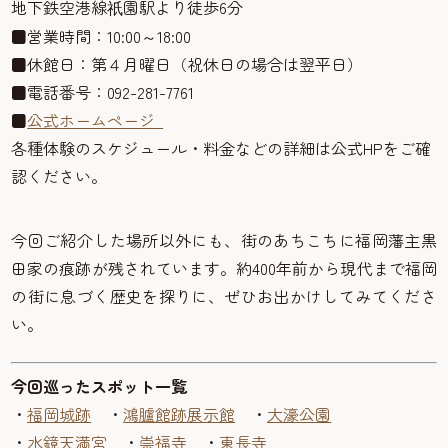
地下鉄空港線
園駅より徒歩6分
祇
■営業時間：10:00～18:00
■休館日：第４月曜日（祝休日の場合は翌平日）
■電話番号：092-281-7761
■
公式ホームページ
各種体験のスケジュール・料金などの詳細は公式HPをご確
認ください。
今回ご紹介した場所以外にも、街のあちこちに福岡藩主黒
田家の痕跡が残されています。約400年前から現代まで福岡
の街に息づく歴史を探りに、ぜひお出かけしてみてくださ
い。
今回巡ったスポット一覧
・
福岡城跡
・
鴻臚館跡展示館
・
大濠公園
・
水鏡天満宮
・
崇福寺
・
東長寺