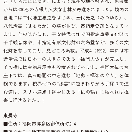
之（くろだただゆき）によって現在の地へ移され、黒田家
からは300石の寺領と広大な山林が寄進されました。境内の
墓地には二代藩主忠之をはじめ、三代光之（みつゆき）、
八代治高（はるたか）の墓が並び、市指定史跡となってい
ます。そのほかにも、平安時代の作で国指定重要文化財の
千手観音像や、市指定有形文化財の六角堂など、多くの文
化財を有しており、見どころ満載。平成4（1992）年には木
造坐像では日本一の大きさである「福岡大仏」が完成し、
その横には宝物展示室も設置されています。福岡大仏の台
座下では、真っ暗闇の中を進む「地獄・極楽めぐり」を体
験できます。視界ゼロの“漆黒”に包まれながら手探りで進
む道は、スリル満点！途中にある「仏の輪」に触れれば極
楽に行けるとか…！
東長寺
■住所：福岡市博多区御供所町2-4
■アクセス：地下鉄空港線
園駅より徒歩約１分
祇