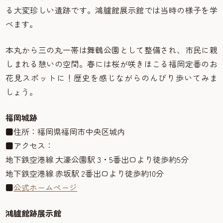
る大変珍しい遺跡です。鴻臚館展示館では当時の様子を学
べます。
本丸から三の丸一帯は舞鶴公園として整備され、市民に親
しまれる憩いの空間。春には桜が咲きほこる福岡定番のお
花見スポットに！歴史を感じながらのんびり歩いてみま
しょう。
福岡城跡
■住所：福岡県福岡市中央区城内
■アクセス：
地下鉄空港線 大濠公園駅 3・5番出口より徒歩約5分
地下鉄空港線 赤坂駅 2番出口より徒歩約10分
■
公式ホームページ
鴻臚館跡展示館