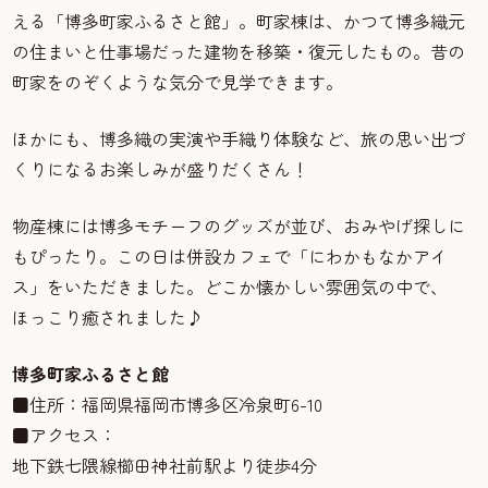
える「博多町家ふるさと館」。町家棟は、かつて博多織元
の住まいと仕事場だった建物を移築・復元したもの。昔の
町家をのぞくような気分で見学できます。
ほかにも、博多織の実演や手織り体験など、旅の思い出づ
くりになるお楽しみが盛りだくさん！
物産棟には博多モチーフのグッズが並び、おみやげ探しに
もぴったり。この日は併設カフェで「にわかもなかアイ
ス」をいただきました。どこか懐かしい雰囲気の中で、
ほっこり癒されました♪
博多町家ふるさと館
■住所：福岡県福岡市博多区冷泉町6-10
■アクセス：
地下鉄七隈線櫛田神社前駅より徒歩4分