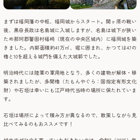
まずは福岡藩の中枢、福岡城からスタート。関ヶ原の戦い
後、黒田長政は名島城に入城しますが、名島は城下が狭い
ため那珂郡警固村福崎（現在の中央区城内）に福岡城を築
きました。内郭面積約41万㎡、堀に囲まれ、かつては47の
櫓と10を超える城門を備えた大城郭でした。
明治時代には陸軍の軍用地となり、多くの建物が解体・移
築されましたが、多聞櫓（たもんやぐら：国指定有形文化
財）や石垣は幸いにも江戸時代当時の場所に保たれていま
す。
石垣は場所によって積み方が異なるので、散策しながら見
比べてみるのもおススメです！
城内でぜひ立ち寄っていただきたいのは、令和7（2025）年