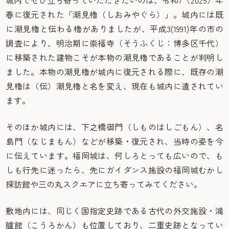
春に復元された「潮見櫓（しおみやぐら）」。城内には既
に潮見櫓と伝わる櫓がありましたが、平成3(1991)年の市の
調査により、明治期に崇福寺（そうふくじ：博多区千代）
に移築された建物こそが本物の潮見櫓であることが判明し
ました。本物の潮見櫓が城内に復元される際に、既存の潮
見櫓は（伝）潮見櫓と名を変え、現在も城内に遺されてい
ます。
そのほか城内には、下之橋御門（しものはしごもん）、名
島門（なじまもん）などが移築・復元され、当時の姿を今
に伝えています。福岡城は、何しろとっても広いので、も
しも行先に迷ったら、先にガイダンス施設の福岡城むかし
探訪館や三の丸スクエアに立ち寄ってみてください。
敷地内には、同じく国指定史跡である古代の外交施設・鴻
臚館（こうろかん）も位置しており、二重史跡となってい