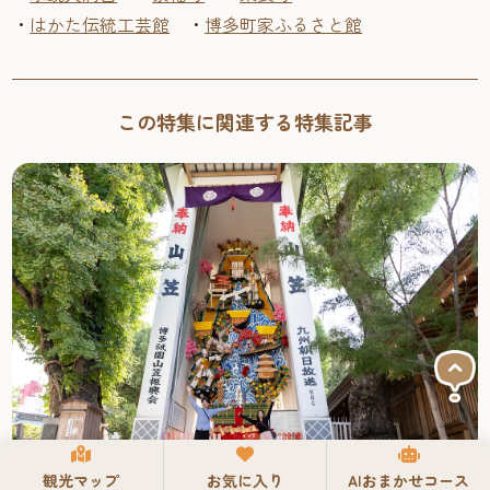
・
はかた伝統工芸館
・
博多町家ふるさと館
この特集に関連する特集記事
観光マップ
お気に入り
AIおまかせコース