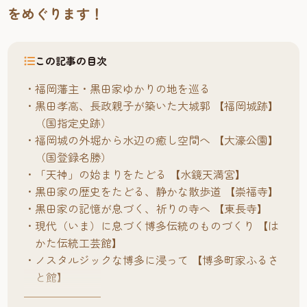
をめぐります！
この記事の目次
福岡藩主・黒田家ゆかりの地を巡る
黒田孝高、長政親子が築いた大城郭 【福岡城跡】
（国指定史跡）
福岡城の外堀から水辺の癒し空間へ 【大濠公園】
（国登録名勝）
「天神」の始まりをたどる 【水鏡天満宮】
黒田家の歴史をたどる、静かな散歩道 【崇福寺】
黒田家の記憶が息づく、祈りの寺へ 【東長寺】
現代（いま）に息づく博多伝統のものづくり 【は
かた伝統工芸館】
ノスタルジックな博多に浸って 【博多町家ふるさ
と館】