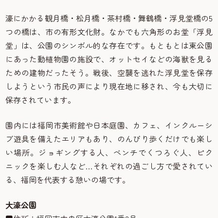
濠にかかる観月橋・松月橋・茶村橋・舞鶴橋・浮見堂橋の5
つの橋は、市の有形文化財。なかでも六角形のお堂「浮見
堂」は、公園のシンボル的な存在です。もともとは東公園
にあった動植物園の施設で、オットセイなどの海獣を見る
ための建物だったそう。戦後、空襲を逃れた浮見堂を保存
しようという市民の声により現在地に移され、今も大切に
保存されています。
園内には福岡市美術館や日本庭園、カフェ、インクルーシ
ブ遊具を備えたエリアもあり、のんびり歩くだけでも楽し
い場所。ジョギングする人、ベンチでくつろぐ人、ピク
ニックを楽しむ人など…それぞれの過ごし方で愛されてい
る、福岡を代表する憩いの場です。
大濠公園