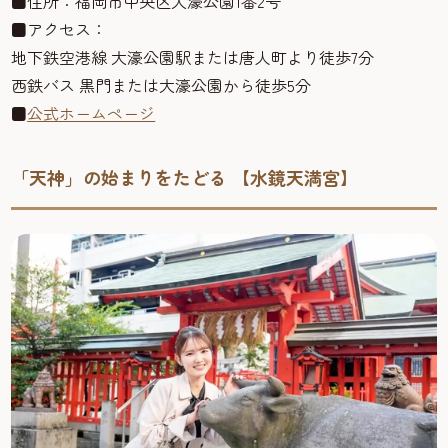
■住所：福岡市中央区大濠公園1番2号
■アクセス：
地下鉄空港線 大濠公園駅または唐人町より徒歩7分
西鉄バス 黒門または大濠公園から徒歩5分
■
公式ホームページ
「天神」の始まりをたどる 【水鏡天満宮】