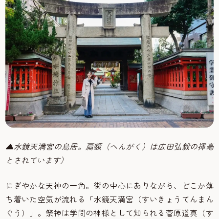
▲水鏡天満宮の鳥居。扁額（へんがく）は広田弘毅の揮毫
とされています）
にぎやかな天神の一角。街の中心にありながら、どこか落
ち着いた空気が流れる「水鏡天満宮（すいきょうてんまん
ぐう）」。祭神は学問の神様として知られる菅原道真（す