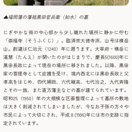
▲福岡藩の藩祖黒田官兵衛（如水）の墓
にぎやかな街の中心部から少し離れた場所に静かに佇む
「崇福寺（そうふくじ）」。臨済宗大徳寺派、山号は横岳
山。創建は仁治元（1240）年に遡ります。大宰府・横岳に
湛慧（たんえ）が開いたのがはじまりで、慶長5(1600)年に
黒田長政によって現在の場所に移されました。以降、黒田
家の菩提寺として庇護を受け、境内西北には黒田長政と父
孝高をはじめ、四代綱政、六代継高、七代治之、九代斉隆
とその一族、また直方藩主などの墓が建てられています。
昭和25（1950）年の大規模な区画整理によって墓所の敷地
は大きく削減されてしまいましたが、今なお子孫の方々や
市民によって大切にされ、平成８(1996)年には市の史跡に指
定されています。