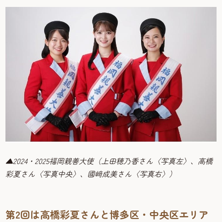
▲2024・2025福岡親善大使（上田穂乃香さん〈写真左〉、高橋
彩夏さん〈写真中央〉、國﨑成美さん〈写真右〉）
第2回は高橋彩夏さんと博多区・中央区エリア