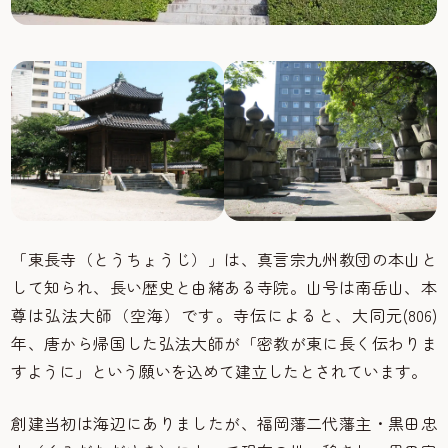
「東長寺（とうちょうじ）」は、真言宗九州教団の本山と
して知られ、長い歴史と由緒ある寺院。山号は南岳山、本
尊は弘法大師（空海）です。寺伝によると、大同元(806)
年、唐から帰国した弘法大師が「密教が東に長く伝わりま
すように」という願いを込めて建立したとされています。
創建当初は海辺にありましたが、福岡藩二代藩主・黒田忠