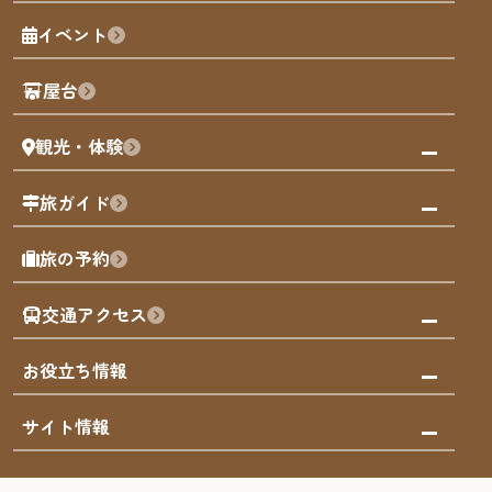
福岡の魅力
福岡城
イベント
観光カレンダー
歴史・文化
観光PR動画
屋台
まち歩き
観光・体験
福岡グルメ
福岡の祭り
観る・遊ぶ
旅ガイド
屋台
福岡を楽しむ
モデルコース
旅の予約
買う
福岡のアート
AIおまかせコース
体験
福岡のナイトタイム
交通アクセス
オリジナルプラン
泊まる
福岡の歴史・文化
みんなの旅行記
市内交通ガイド
お役立ち情報
サステナブルツーリズム
お得なチケット
福岡検定
お知らせ
サイト情報
よかなび音声ガイド
災害情報
まち歩き・体験プログラム掲載申込
重要なお知らせ