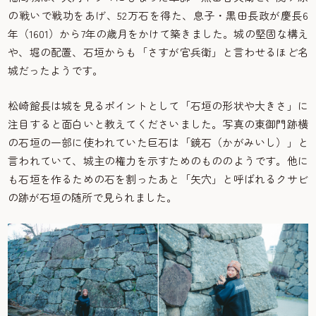
の戦いで戦功をあげ、52万石を得た、息子・黒田長政が慶長6
年（1601）から7年の歳月をかけて築きました。城の堅固な構え
や、堀の配置、石垣からも「さすが官兵衛」と言わせるほど名
城だったようです。
松崎館長は城を見るポイントとして「石垣の形状や大きさ」に
注目すると面白いと教えてくださいました。写真の東御門跡横
の石垣の一部に使われていた巨石は「鏡石（かがみいし）」と
言われていて、城主の権力を示すためのもののようです。他に
も石垣を作るための石を割ったあと「矢穴」と呼ばれるクサビ
の跡が石垣の随所で見られました。