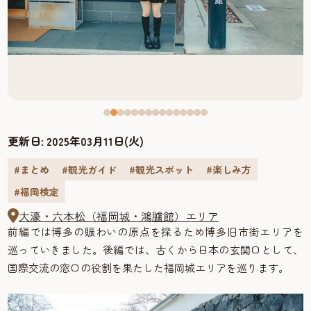
更新日:
2025年03月11日(火)
#まとめ
#観光ガイド
#観光スポット
#楽しみ方
#福岡検定
大濠・六本松（福岡城・鴻臚館）エリア
前編では博多の賑わいの原点を探るため博多旧市街エリアを
巡っていきました。後編では、古くから日本の玄関口として、
国際交流の窓口の役割を果たした福岡城エリアを巡ります。