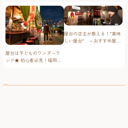
問に答えます！
屋台の店主が教える！“美味
しい屋台” ～おすすめ屋台
グルメ編～
屋台は子どものワンダーラ
ンド★ 初心者必見！福岡博
多・子連れ屋台のススメ
PR