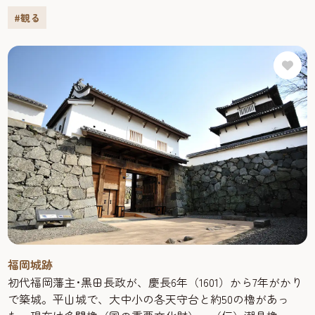
「時空のバーチャルムービー」では、昔の福岡城をCGで再
#観る
現！迫力あるリアルな映像は圧巻で、風格ある福岡城の勇
壮な姿を映し出します。映像の中には、いまだ存在が謎に
包まれている福岡城の天守閣が登場。今と昔を交差しなが
ら、お城を散策します。
「福岡城むかし探訪館」周辺では、様々な団体がツアーイ
ベントを実施されています。
詳しくは公式ホームページをご覧ください。
福岡城跡
初代福岡藩主･黒田長政が、慶長6年（1601）から7年がかり
で築城。平山城で、大中小の各天守台と約50の櫓があっ