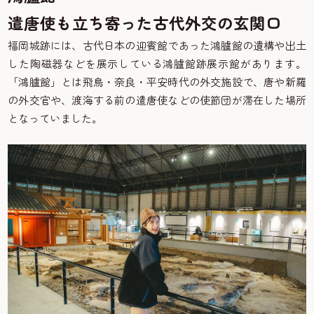
遣唐使も立ち寄った古代外交の玄関口
福岡城跡には、古代日本の迎賓館であった鴻臚館の遺構や出土
した陶磁器などを展示している鴻臚館跡展示館があります。
「鴻臚館」とは飛鳥・奈良・平安時代の外交施設で、唐や新羅
の外交官や、渡海する前の遣唐使などの使節団が滞在した場所
となっていました。