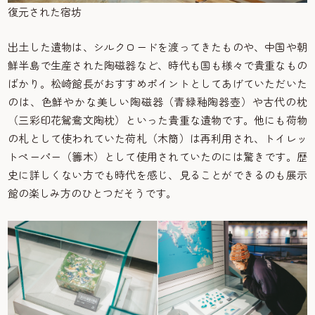
復元された宿坊
出土した遺物は、シルクロードを渡ってきたものや、中国や朝
鮮半島で生産された陶磁器など、時代も国も様々で貴重なもの
ばかり。松崎館長がおすすめポイントとしてあげていただいた
のは、色鮮やかな美しい陶磁器（青緑釉陶器壺）や古代の枕
（三彩印花鴛鴦文陶枕）といった貴重な遺物です。他にも荷物
の札として使われていた荷札（木簡）は再利用され、トイレッ
トペーパー（籌木）として使用されていたのには驚きです。歴
史に詳しくない方でも時代を感じ、見ることができるのも展示
館の楽しみ方のひとつだそうです。