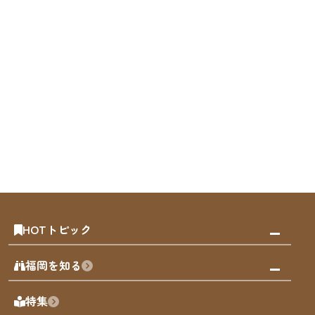
HOTトピック
みんなの旅行記
福岡を知る
天神エリア
福岡の見どころ
特集
博多旧市街