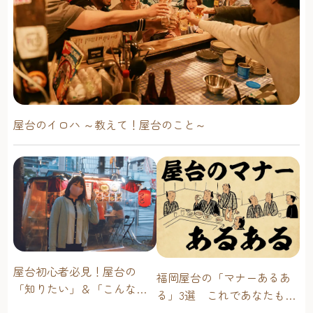
屋台のイロハ ～教えて！屋台のこと～
屋台初心者必見！屋台の
福岡屋台の「マナーあるあ
「知りたい」＆「こんな時
る」3選 これであなたも屋
どうしたらいい？」その疑
台通！