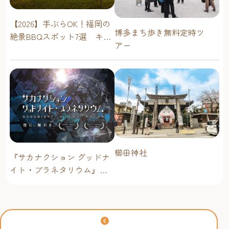
【2026】手ぶらOK！福岡の
博多まち歩き無料定時ツ
絶景BBQスポット7選 キャ
アー
ンプ場・海辺・公園で手軽
に楽しむ
櫛田神社
『サカナクション グッドナ
イト・プラネタリウム』が
今年も上映決定！【福岡市
科学館 ドームシアター】
2026年