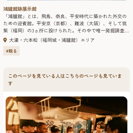
鴻臚館跡展示館
「鴻臚館」とは、飛鳥、奈良、平安時代に築かれた外交の
ための迎賓館。平安京（京都）、難波（大阪）、そして筑
紫（福岡）の3ヵ所に設けられた。その中で唯一発掘調査に
よって遺跡の解明が進むのが現福岡市中央区にある筑紫の
大濠・六本松（福岡城・鴻臚館）エリア
「鴻臚館」なのだ。文献上には持統２年（688）、「筑紫館
#観る
（つくしのむろつみ）」として初めて現れ、平安時代に
なって中国風の「鴻臚館」という名に変わった。７世紀後
半から11世紀まで約400年の間、遣唐使や新羅の使節団、商
客らを迎え入れたとされる。昭和62年（1987）、平和台球
このページを見ている人はこちらのページも見ていま
場外野席改修の際、遺構の残存が発見され、翌年から発掘
す
調査が始まった。展示館では発掘された遺構や大陸外交の
歴史、出土した交易品などが見られる。