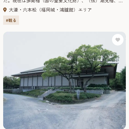
た。現在は多聞櫓（国の重要文化財）、（伝）潮見櫓、下
之橋御門、潮見櫓などが保存され、大天守台は展望台に
大濠・六本松（福岡城・鴻臚館）エリア
なっている。堀には県指定天然記念物のツクシオオガヤツ
#観る
リが自生し、城内には万葉歌碑もある。国指定の史跡で、
別名「舞鶴城」とも呼ばれている。