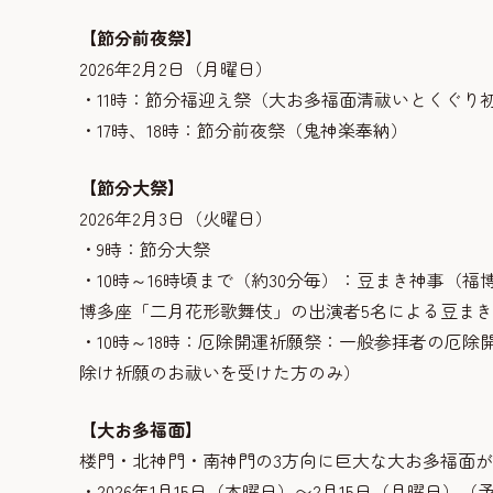
【節分前夜祭】
2026年2月2日（月曜日）
・11時：節分福迎え祭（大お多福面清祓いとくぐり
・17時、18時：節分前夜祭（鬼神楽奉納）
【節分大祭】
2026年2月3日（火曜日）
・9時：節分大祭
・10時～16時頃まで（約30分毎）：豆まき神事（
博多座「二月花形歌舞伎」の出演者5名による豆まき
・10時～18時：厄除開運祈願祭：一般参拝者の厄
除け祈願のお祓いを受けた方のみ）
【大お多福面】
楼門・北神門・南神門の3方向に巨大な大お多福面
・2026年1月15日（木曜日）〜2月15日（月曜日）（