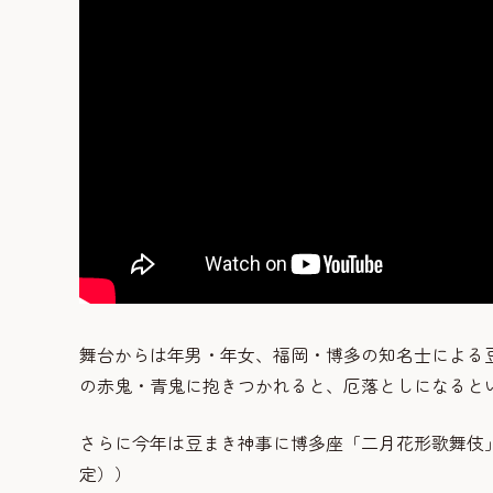
舞台からは年男・年女、福岡・博多の知名士による
の赤鬼・青鬼に抱きつかれると、厄落としになると
さらに今年は豆まき神事に博多座「二月花形歌舞伎」の
定））