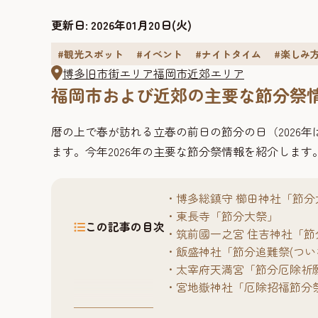
更新日:
2026年01月20日(火)
#観光スポット
#イベント
#ナイトタイム
#楽しみ
博多旧市街エリア
福岡市近郊エリア
福岡市および近郊の主要な節分祭
暦の上で春が訪れる立春の前日の節分の日（2026
ます。今年2026年の主要な節分祭情報を紹介します
博多総鎮守 櫛田神社「節分
東長寺「節分大祭」
この記事の目次
筑前國一之宮 住吉神社「節
飯盛神社「節分追難祭(つい
太宰府天満宮「節分厄除祈
宮地嶽神社「厄除招福節分