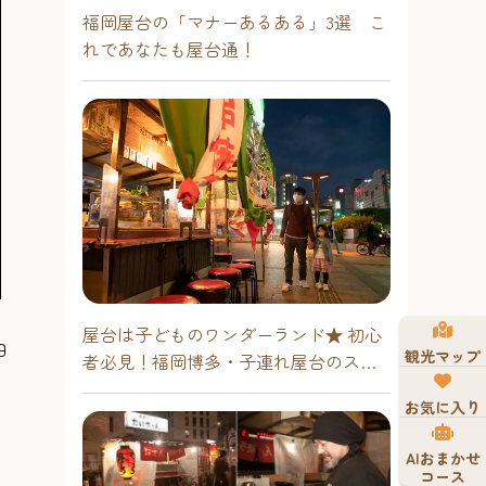
福岡屋台の「マナーあるある」3選 こ
れであなたも屋台通！
屋台は子どものワンダーランド★ 初心
田
観光マップ
者必見！福岡博多・子連れ屋台のスス
メ
お気に入り
AIおまかせ
コース