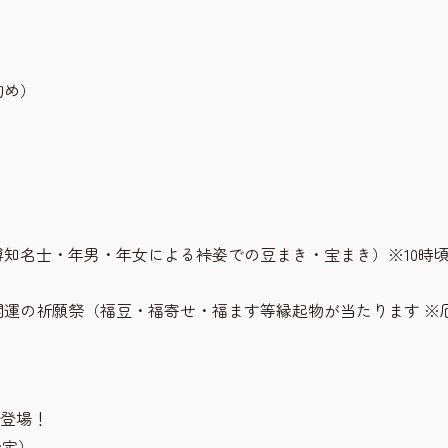
初め）
福博知名士・年男・年女による裃姿での豆まき・宝まき）※10時
除開運の祈願祭（福豆・福寄せ・福ます等縁起物が当たります ※
が登場！
予定）