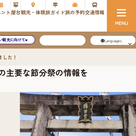
ベント
屋台
観光・体験
旅ガイド
旅の予約
交通情報
い観光に向けて
Languages
ました！
郊の主要な節分祭の情報を