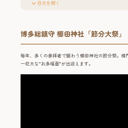
目次を開く
博多総鎮守 櫛田神社「節分大祭」
毎年、多くの参拝者で賑わう櫛田神社の節分祭。楼
一巨大な”お多福面”が出迎えます。