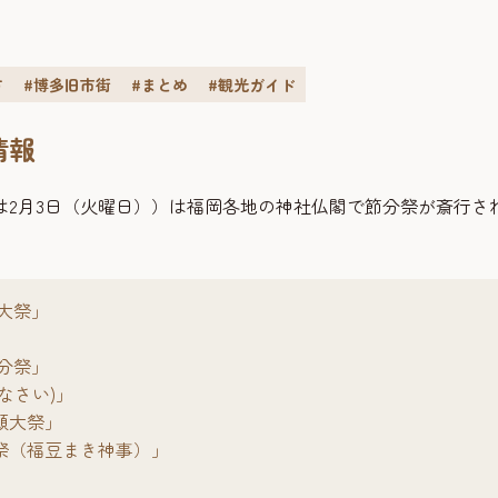
方
#博多旧市街
#まとめ
#観光ガイド
情報
年は2月3日（火曜日））は福岡各地の神社仏閣で節分祭が斎行さ
。
大祭」
分祭」
なさい)」
願大祭」
祭（福豆まき神事）」