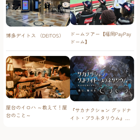
ドームツアー【福岡PayPay
博多デイトス （DEITOS）
ドーム】
屋台のイロハ ～教えて！屋
『サカナクション グッドナ
台のこと～
イト・プラネタリウム』が
今年も上映決定！【福岡市
科学館 ドームシアター】