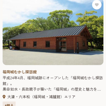
福岡城むかし探訪館
平成24年4月、福岡城跡にオープンした「福岡城むかし探訪
館」。
黒田如水・長政親子が築いた「福岡城」の歴史と魅力を紹
介する施設です。
大濠・六本松（福岡城・鴻臚館）エリア
「時空のバーチャルムービー」では、昔の福岡城をCGで再
#観る
現！迫力あるリアルな映像は圧巻で、風格ある福岡城の勇