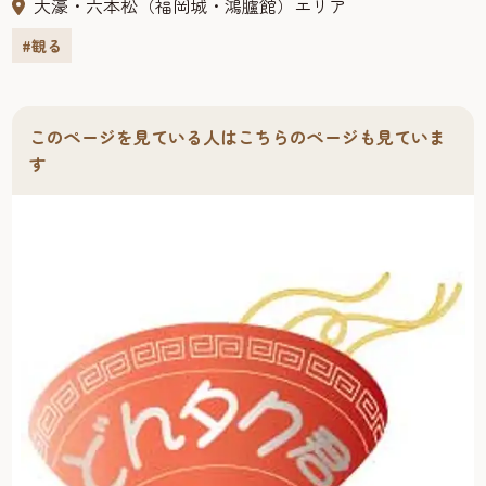
大濠・六本松（福岡城・鴻臚館）エリア
なっている。堀には県指定天然記念物のツクシオオガヤツ
#観る
リが自生し、城内には万葉歌碑もある。国指定の史跡で、
別名「舞鶴城」とも呼ばれている。
このページを見ている人はこちらのページも見ていま
す