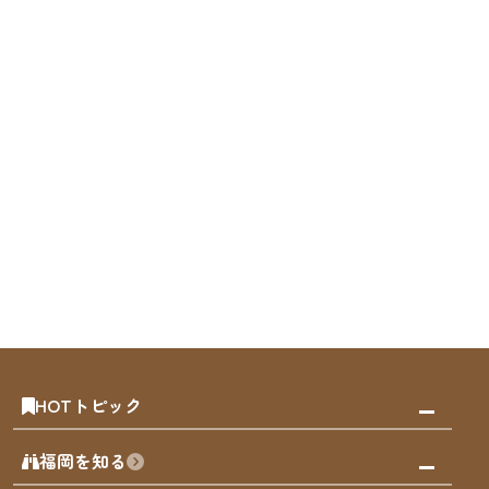
HOTトピック
みんなの旅行記
福岡を知る
天神エリア