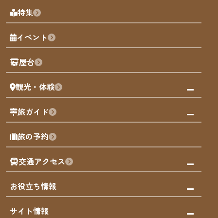
福岡の見どころ
特集
博多旧市街
福岡の魅力
福岡城
イベント
観光カレンダー
歴史・文化
観光PR動画
屋台
まち歩き
観光・体験
福岡グルメ
福岡の祭り
観る・遊ぶ
旅ガイド
屋台
福岡を楽しむ
モデルコース
旅の予約
買う
福岡のアート
AIおまかせコース
体験
福岡のナイトタイム
交通アクセス
オリジナルプラン
泊まる
福岡の歴史・文化
みんなの旅行記
市内交通ガイド
お役立ち情報
サステナブルツーリズム
お得なチケット
福岡検定
お知らせ
サイト情報