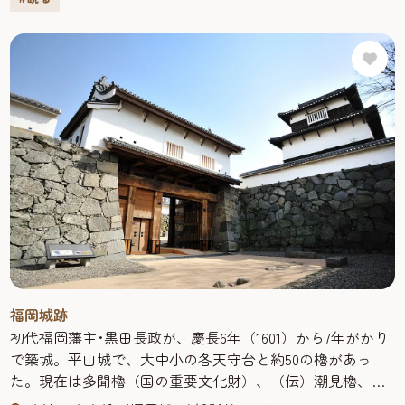
壮な姿を映し出します。映像の中には、いまだ存在が謎に
包まれている福岡城の天守閣が登場。今と昔を交差しなが
ら、お城を散策します。
「福岡城むかし探訪館」周辺では、様々な団体がツアーイ
ベントを実施されています。
詳しくは公式ホームページをご覧ください。
福岡城跡
初代福岡藩主･黒田長政が、慶長6年（1601）から7年がかり
で築城。平山城で、大中小の各天守台と約50の櫓があっ
た。現在は多聞櫓（国の重要文化財）、（伝）潮見櫓、下
之橋御門、潮見櫓などが保存され、大天守台は展望台に