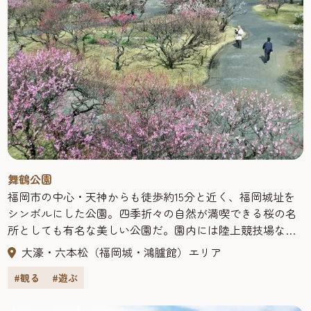
舞鶴公園
福岡市の中心・天神からも徒歩約15分と近く、福岡城址を
シンボルにした公園。四季折々の自然が満喫できる桜の名
所としても有名な美しい公園だ。園内には陸上競技場など
のスポーツ施設が整備され、大濠公園や福岡市美術館など
大濠・六本松（福岡城・鴻臚館）エリア
が隣接している。春には多くの花見客で賑わい、一年を通
#観る
#遊ぶ
して、美術館帰りの人々が憩うなど、一帯は文化の薫り高
いやすらぎの場として多くの市民に愛されている。