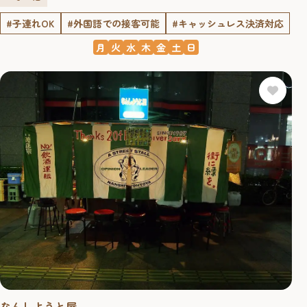
#子連れOK
#外国語での接客可能
#キャッシュレス決済対応
月
火
水
木
金
土
日
なんしようと屋