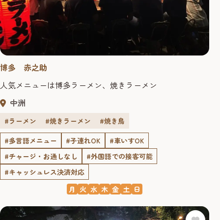
博多 赤之助
人気メニューは博多ラーメン、焼きラーメン
中洲
#ラーメン
#焼きラーメン
#焼き鳥
#多言語メニュー
#子連れOK
#車いすOK
#チャージ・お通しなし
#外国語での接客可能
#キャッシュレス決済対応
月
火
水
木
金
土
日