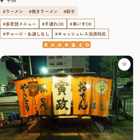
#ラーメン
#焼きラーメン
#餃子
#多言語メニュー
#子連れOK
#車いすOK
#チャージ・お通しなし
#キャッシュレス決済対応
月
火
水
木
金
土
日