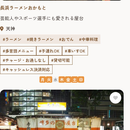
長浜ラーメンおかもと
芸能人やスポーツ選手にも愛される屋台
天神
#ラーメン
#焼きラーメン
#おでん
#中華料理
#多言語メニュー
#子連れOK
#車いすOK
#チャージ・お通しなし
#貸切可能
#キャッシュレス決済対応
月
火
水
木
金
土
日