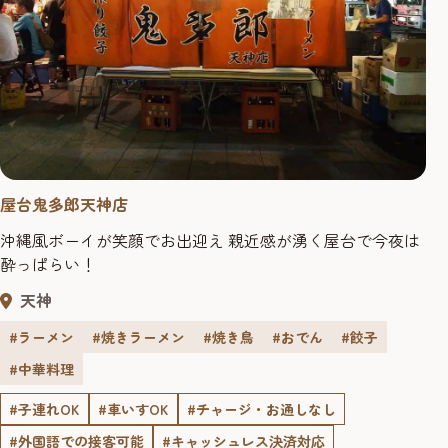
屋台鬼多郎天神店
沖縄風ボーイが笑顔でお出迎え 親近感が湧く屋台で今夜は
酔っぱらい！
天神
#ラーメン
#焼きラーメン
#焼き鳥
#おでん
#餃子
#中華料理
#子連れOK
#車いすOK
#チャージ・お通しなし
#外国語での接客可能
#キャッシュレス決済対応