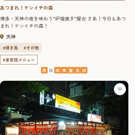
あつまれ！ケンイチの森
博多・天神の夜を味わう”炉端焼き”屋台 さあ！今日もあつ
まれ！ケンイチの森！
天神
#焼き鳥
#その他
#多言語メニュー
月
火
水
木
金
土
日