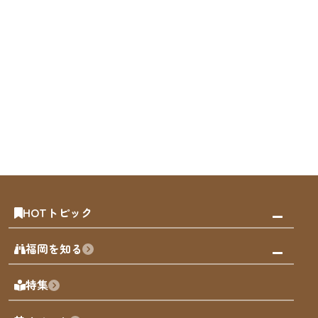
HOTトピック
みんなの旅行記
福岡を知る
天神エリア
福岡の見どころ
特集
博多旧市街
福岡の魅力
福岡城