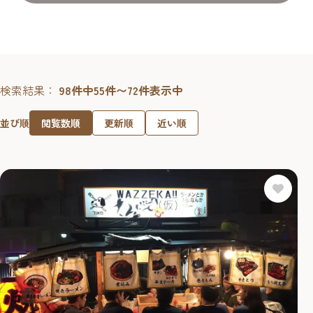
検索結果：
98件中55件〜72件表示中
閲覧数順
更新順
近い順
並び順