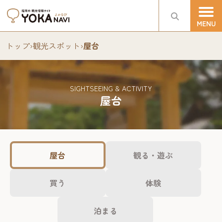
トップ
›
観光スポット
›
屋台
SIGHTSEEING & ACTIVITY
屋台
屋台
観る・遊ぶ
買う
体験
泊まる