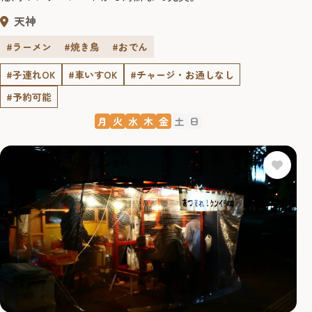
天神
#ラーメン
#焼き鳥
#おでん
#子連れOK
#車いすOK
#チャージ・お通しなし
#予約可能
月
火
水
木
金
土
日