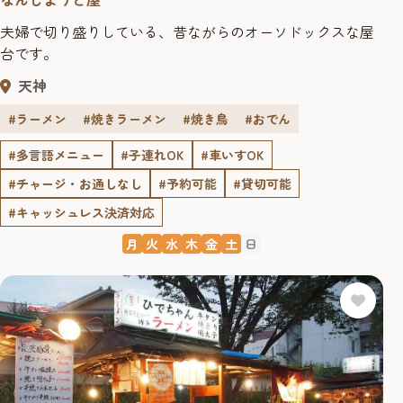
夫婦で切り盛りしている、昔ながらのオーソドックスな屋
台です。
天神
#ラーメン
#焼きラーメン
#焼き鳥
#おでん
#多言語メニュー
#子連れOK
#車いすOK
#チャージ・お通しなし
#予約可能
#貸切可能
#キャッシュレス決済対応
月
火
水
木
金
土
日