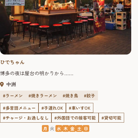
ひでちゃん
博多の夜は屋台の明かりから……
中洲
#ラーメン
#焼きラーメン
#焼き鳥
#餃子
#多言語メニュー
#子連れOK
#車いすOK
#チャージ・お通しなし
#外国語での接客可能
#貸切可能
月
火
水
木
金
土
日