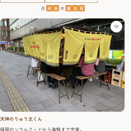
月
火
水
木
金
土
日
天神のりゅう太くん
福岡のソウルフードから海鮮まで充実。