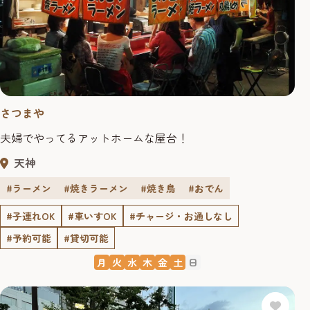
さつまや
夫婦でやってるアットホームな屋台！
天神
#ラーメン
#焼きラーメン
#焼き鳥
#おでん
#子連れOK
#車いすOK
#チャージ・お通しなし
#予約可能
#貸切可能
月
火
水
木
金
土
日