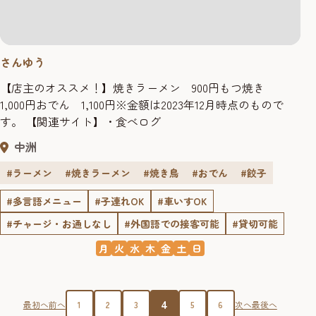
さんゆう
【店主のオススメ！】焼きラーメン 900円もつ焼き
1,000円おでん 1,100円※金額は2023年12月時点のもので
す。 【関連サイト】・食べログ
中洲
#ラーメン
#焼きラーメン
#焼き鳥
#おでん
#餃子
#多言語メニュー
#子連れOK
#車いすOK
#チャージ・お通しなし
#外国語での接客可能
#貸切可能
月
火
水
木
金
土
日
4
最初へ
前へ
1
2
3
5
6
次へ
最後へ