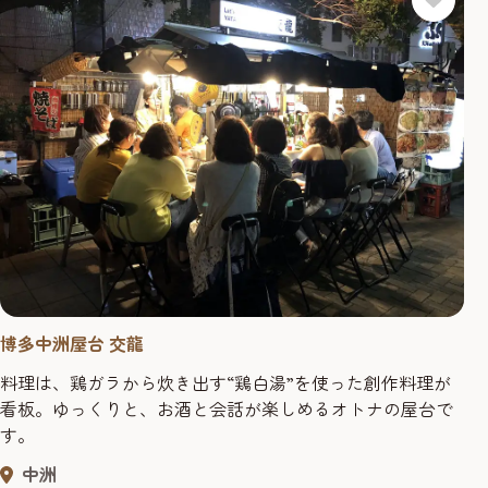
博多中洲屋台 交龍
料理は、鶏ガラから炊き出す“鶏白湯”を使った創作料理が
看板。ゆっくりと、お酒と会話が楽しめるオトナの屋台で
す。
中洲