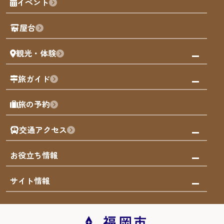
イベント
観光カレンダー
歴史・文化
観光PR動画
屋台
まち歩き
観光・体験
福岡グルメ
福岡の祭り
観る・遊ぶ
旅ガイド
屋台
福岡を楽しむ
モデルコース
旅の予約
買う
福岡のアート
AIおまかせコース
体験
福岡のナイトタイム
交通アクセス
オリジナルプラン
泊まる
福岡の歴史・文化
みんなの旅行記
市内交通ガイド
お役立ち情報
サステナブルツーリズム
お得なチケット
福岡検定
お知らせ
サイト情報
よかなび音声ガイド
災害情報
まち歩き・体験プログラム掲載申込
重要なお知らせ
福岡のエリア
お得なチケット