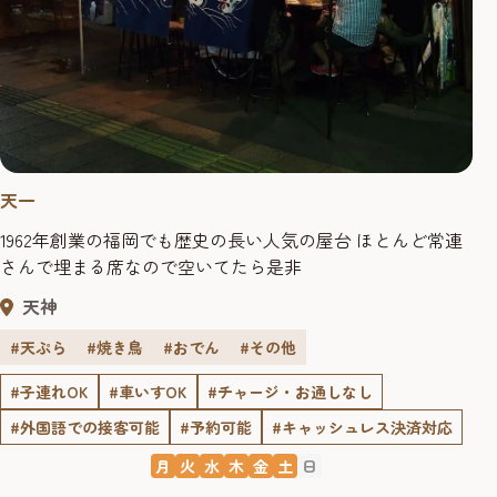
天一
1962年創業の福岡でも歴史の長い人気の屋台 ほとんど常連
さんで埋まる席なので空いてたら是非
天神
#天ぷら
#焼き鳥
#おでん
#その他
#子連れOK
#車いすOK
#チャージ・お通しなし
#外国語での接客可能
#予約可能
#キャッシュレス決済対応
月
火
水
木
金
土
日