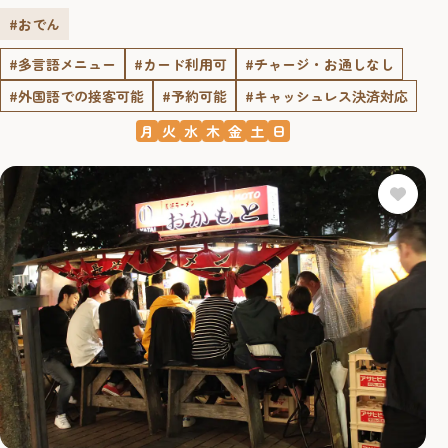
#おでん
#多言語メニュー
#カード利用可
#チャージ・お通しなし
#外国語での接客可能
#予約可能
#キャッシュレス決済対応
月
火
水
木
金
土
日