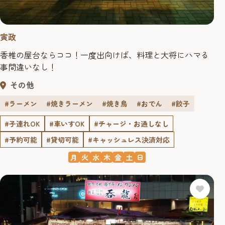
寅政
香椎の屋台ならココ！一度出向けば、料理と大将にハマる
事間違いなし！
その他
#ラーメン
#焼きラーメン
#焼き鳥
#おでん
#餃子
#子連れOK
#車いすOK
#チャージ・お通しなし
#予約可能
#貸切可能
#キャッシュレス決済対応
月
火
水
木
金
土
日