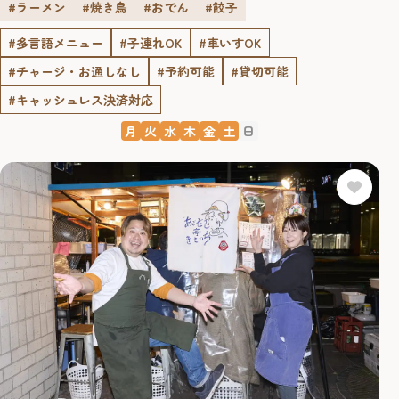
#ラーメン
#焼き鳥
#おでん
#餃子
#多言語メニュー
#子連れOK
#車いすOK
#チャージ・お通しなし
#予約可能
#貸切可能
#キャッシュレス決済対応
月
火
水
木
金
土
日