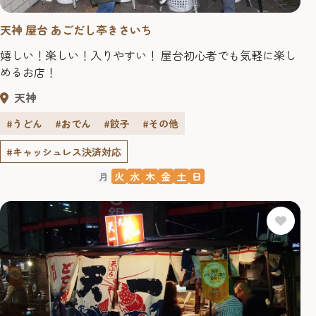
天神 屋台 あごだし亭きさいち
嬉しい！楽しい！入りやすい！ 屋台初心者でも気軽に楽し
めるお店！
天神
#うどん
#おでん
#餃子
#その他
#キャッシュレス決済対応
月
火
水
木
金
土
日