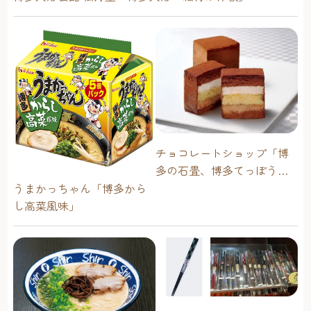
チョコレートショップ「博
多の石畳、博多てっぽう、
博多のへの字」
うまかっちゃん「博多から
し高菜風味」