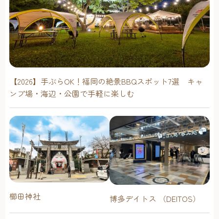
【2026】手ぶらOK！福岡の絶景BBQスポット7選 キャ
ンプ場・海辺・公園で手軽に楽しむ
櫛田神社
博多デイトス （DEITOS）