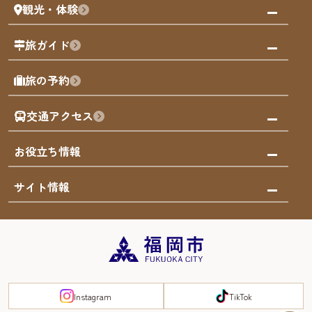
観光・体験
福岡グルメ
福岡の祭り
観る・遊ぶ
旅ガイド
屋台
福岡を楽しむ
モデルコース
旅の予約
買う
福岡のアート
AIおまかせコース
体験
福岡のナイトタイム
交通アクセス
オリジナルプラン
泊まる
福岡の歴史・文化
みんなの旅行記
市内交通ガイド
お役立ち情報
サステナブルツーリズム
お得なチケット
福岡検定
お知らせ
サイト情報
よかなび音声ガイド
災害情報
まち歩き・体験プログラム掲載申込
重要なお知らせ
福岡のエリア
お得なチケット
観光案内所一覧
エリアガイド
観光案内所一覧
緊急時の連絡先
博多旧市街
宿泊税
Instagram
TikTok
FUKUOKA EAST&WEST COAST