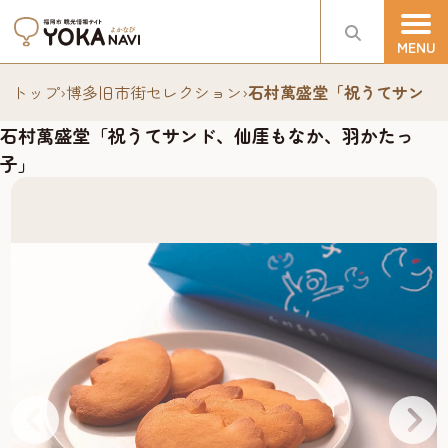
トップ
›
博多旧市街セレクション
›
石村萬盛堂「祝うてサンド
石村萬盛堂「祝うてサンド、仙厓もなか、羽かたっ
子」