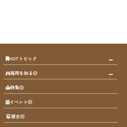
HOTトピック
みんなの旅行記
福岡を知る
天神エリア
福岡の見どころ
特集
博多旧市街
福岡の魅力
福岡城
イベント
観光カレンダー
歴史・文化
観光PR動画
屋台
まち歩き