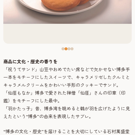
商品に文化・歴史の香りを
「祝うてサンド」山笠やおめでたい席などで欠かせない博多手
一本をモチーフにしたスイーツで、キャラメリゼしたクルミと
キャラメルクリームをかわいい手形のクッキーでサンド。
「仙厓もなか」博多で愛された禅僧「仙厓」さんの印章（印
鑑）をモチーフにした最中。
「羽かたっ子」昔、博多湾を眺めると鶴が羽を広げたように見
えたという“博多”の由来を表現したサブレ。
“博多の文化・歴史”を届けることを大切にしている石村萬盛堂