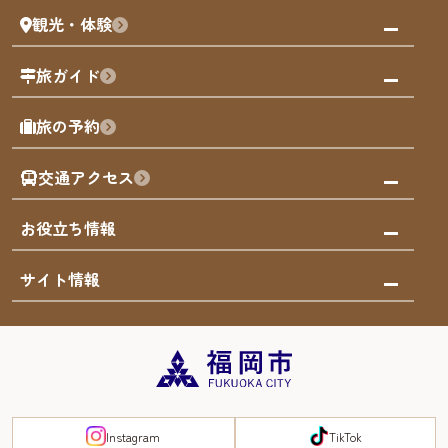
観光・体験
福岡グルメ
福岡の祭り
観る・遊ぶ
旅ガイド
屋台
福岡を楽しむ
モデルコース
旅の予約
買う
福岡のアート
AIおまかせコース
体験
福岡のナイトタイム
交通アクセス
オリジナルプラン
泊まる
福岡の歴史・文化
みんなの旅行記
市内交通ガイド
お役立ち情報
サステナブルツーリズム
お得なチケット
福岡検定
お知らせ
サイト情報
よかなび音声ガイド
災害情報
まち歩き・体験プログラム掲載申込
重要なお知らせ
福岡のエリア
お得なチケット
観光案内所一覧
エリアガイド
観光案内所一覧
緊急時の連絡先
博多旧市街
宿泊税
Instagram
TikTok
FUKUOKA EAST&WEST COAST