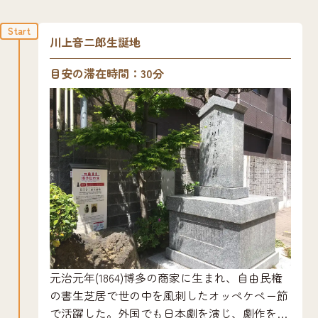
Start
川上音二郎生誕地
目安の滞在時間：30分
元治元年(1864)博多の商家に生まれ、自由民権
の書生芝居で世の中を風刺したオッペケペー節
で活躍した。外国でも日本劇を演じ、劇作をす