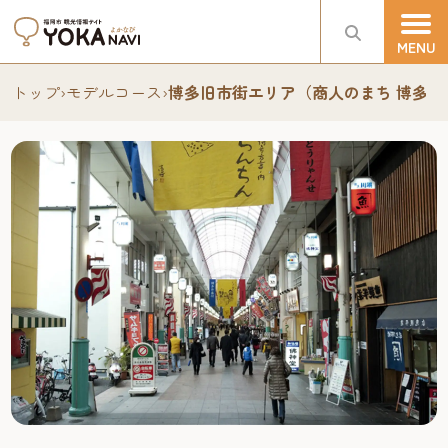
トップ
›
モデルコース
›
博多旧市街エリア（商人のまち 博多伝