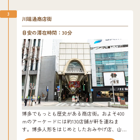
なみち）】歌舞伎を上演する際に、舞台に向
3
かって左側（下手側）から、客席を貫いて伸び
川端通商店街
る一本の通路。客席と舞台が一体となる独特の
演出が楽しめる。【鳥屋（とや）】花道の突き
目安の滞在時間：30分
当たりにある小さな部屋。ここから出演者が登
場したり、引込んだりする。【宙乗り（ちゅう
のり）】ワイヤーやフックを利用して客席の上
を飛ぶための設備。客席客席は3層で、合計約
1500席。舞台を見やすくした設計で、どの席か
らも迫力ある演劇が楽しめる。1階席左右に一
段高く配置した座席や2階、3階のバルコニー席
などによる「人の壁」で、舞台と観客が一体と
なる空間に。また、1階客席の一部分を沈めて
スライドさせると、ミュージカルなど生の音楽
博多でもっとも歴史がある商店街。およそ400
を演奏するオーケストラピットとなり、この
ｍのアーケードには約130店舗が軒を連ねま
ピットを舞台面までせり上げれば、舞台の延長
す。博多人形をはじめとしたおみやげ店、山笠
（エプロンステージ）として使用することもで
グッズを集めた店、玄界灘の幸や人気ラーメン