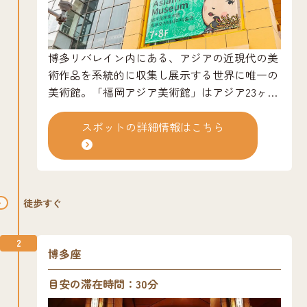
博多リバレイン内にある、アジアの近現代の美
術作品を系統的に収集し展示する世界に唯一の
美術館。「福岡アジア美術館」はアジア23ヶ
国・地域の美術作品約2900点を所蔵・展示。作
品展示だけにとどまらず、アジアのアーティス
スポットの詳細情報はこちら
トを招いての制作やワークショップなども行っ
ています。また、ミュージアムショップには、
オリジナルグッズや関連出版物、アジア各国の
多彩な小物や調度品など魅力的な商品が豊富で
徒歩すぐ
す。
2
博多座
目安の滞在時間：30分