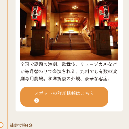
全国で話題の演劇、歌舞伎、ミュージカルなど
が毎月替わりで公演される、九州でも有数の演
劇専用劇場。和洋折衷の外観、豪華な客席、花
道を備えた舞台まわり、ホテルのように華やか
なロビー、行き届いたサービスなどが、リッチ
スポットの詳細情報はこちら
な観劇を演出してくれる。また、膝掛けやオペ
ラグラスの貸し出しなど、無料・有料のサービ
スも充実。レストランやカフェなどの施設も充
実。舞台の感動をぜひ味わってみよう。舞台幅
徒歩で約4分
20m、奥行21mの大きなスペース。【花道（は