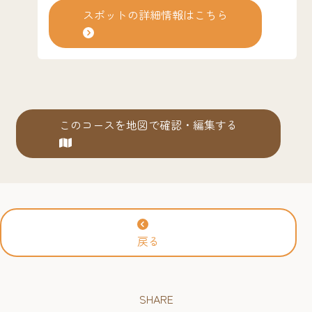
化を楽しく紹介する施設です。明治時代の町家
スポットの詳細情報はこちら
を中心に、展示棟では博多
園山笠の迫力満点
祇
の動画をはじめ、博多弁講座や、古き良き時代
の博多の風俗を博多人形で楽しめます。博多の
伝統工芸も実演しています。 2025年4月26日
（土曜日）、「博多町家」ふるさと館の物産棟
が、カフェや観光案内所を備えた新たな空間
このコースを地図で確認・編集する
「hakatakara（ハカタカラ）」としてリニュー
アルオープン！ ≫「hakatakara（ハカタカ
ラ）」詳細はこちら ぜひ、お立寄りくださ
い！！
戻る
SHARE