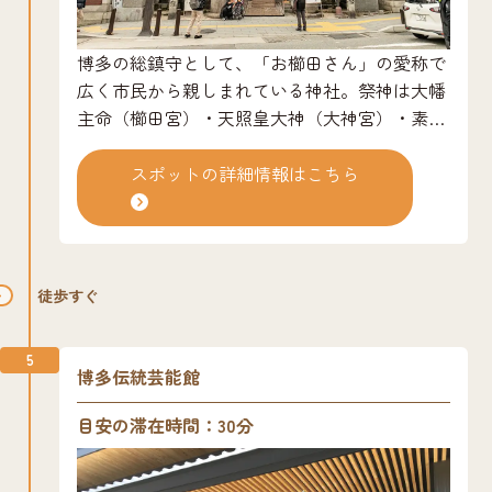
博多の総鎮守として、「お櫛田さん」の愛称で
広く市民から親しまれている神社。祭神は大幡
主命（櫛田宮）・天照皇大神（大神宮）・素盞
嗚尊（
園宮）。社伝によれば天平宝字元年
祇
（757）、孝謙天皇の御代に伊勢松坂の櫛田神
スポットの詳細情報はこちら
社を勧進して創建したとされています。天正15
年（1587年）の豊臣秀吉が博多復興にあたり、
社殿の建立寄進がなされました。当社に奉納さ
れる博多
園山笠は、博多の夏の風物詩として
祇
徒歩すぐ
全国的にも有名。境内には御神木の「櫛田の銀
杏」が葉を繁らせ、その根元には２点の蒙古碇
5
石があります。
博多伝統芸能館
目安の滞在時間：30分