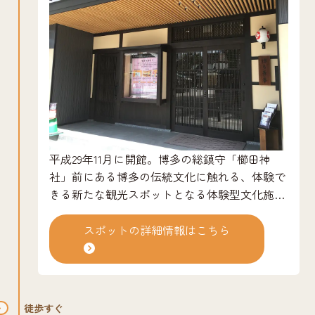
平成29年11月に開館。博多の総鎮守「櫛田神
社」前にある博多の伝統文化に触れる、体験で
きる新たな観光スポットとなる体験型文化施設
です。日本舞踊や民踊、独楽、博多仁和加など
博多に伝わる伝統芸能の魅力を発信することを
スポットの詳細情報はこちら
目的としています。また、博多券番の芸妓の稽
古場としても利用されています。※公演等のイ
ベント時以外は、入館できません。
徒歩すぐ