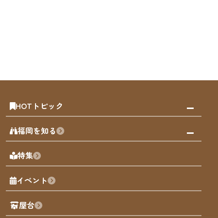
HOTトピック
みんなの旅行記
福岡を知る
天神エリア
福岡の見どころ
特集
博多旧市街
福岡の魅力
福岡城
イベント
観光カレンダー
歴史・文化
観光PR動画
屋台
まち歩き