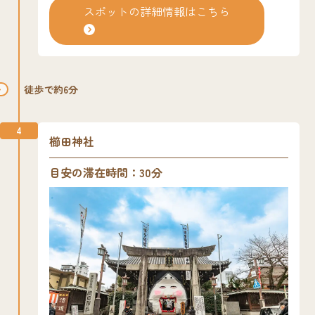
きる。
店もあり、博多散策の定番スポット。金・土・
スポットの詳細情報はこちら
日曜やイベント時には、商店街の中にあるイベ
ント広場で名物の川端ぜんざいも味わえます。
夕方5時には完売するため、早めに行くのがオ
ススメ！
徒歩で約6分
4
櫛田神社
目安の滞在時間：30分