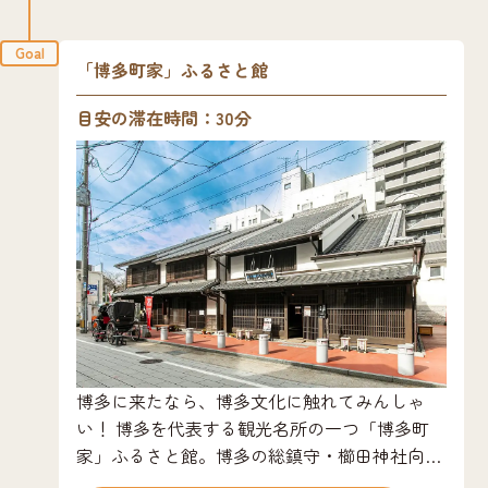
Goal
「博多町家」ふるさと館
目安の滞在時間：30分
博多に来たなら、博多文化に触れてみんしゃ
い！ 博多を代表する観光名所の一つ「博多町
家」ふるさと館。博多の総鎮守・櫛田神社向か
いにあるここは、なつかしい博多の暮らしと文