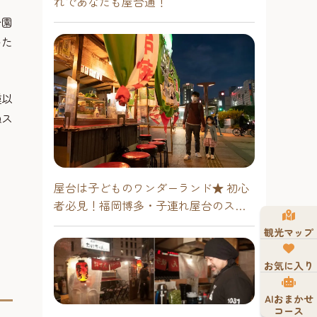
れであなたも屋台通！
公園
いた
種以
Qス
屋台は子どものワンダーランド★ 初心
者必見！福岡博多・子連れ屋台のスス
メ
観光マップ
お気に入り
AIおまかせ
コース