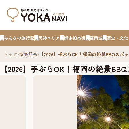
みんなの旅行記
天神エリア
博多旧市街
福岡城
歴史・文化
トップ
›
特集記事
›
【2026】手ぶらOK！福岡の絶景BBQス
【2026】手ぶらOK！福岡の絶景B