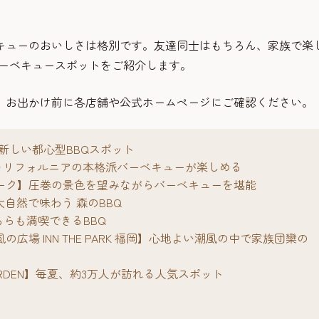
キューのおいしさは格別です。友達同士はもちろん、家族で楽
バーベキュースポットをご紹介します。
。お出かけ前に各店舗や公式ホームページにご確認ください。
N】新しい都心型BBQスポット
 Beach】カリフォルニアの本格派バーベキューが楽しめる
ーク】圧巻の景色を望みながらバーベキューを堪能
A】大自然で味わう 森のBBQ
どちらも満喫できるBBQ
広場 INN THE PARK 福岡】心地よい潮風の中で家族団欒の
Q GARDEN】毎夏、約3万人が訪れる人気スポット