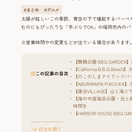
#まとめ
#グルメ
太陽が眩しいこの季節、青空の下で堪能するバーベ
むのにもぴったりな「手ぶらでOK」の福岡市内の
※営業時間やの変更などが出ている場合があります
【舞鶴公園 BBQ GARDE
【California B.B.Q
この記事の目次
【のこのしまアイランドパ
【ABURAYAMA FUKUOK
【唐泊VILLAGE】山と海
【海の中道海浜公園・光と風の
時間を
【HARBOR HOUSE BB
目次を開く