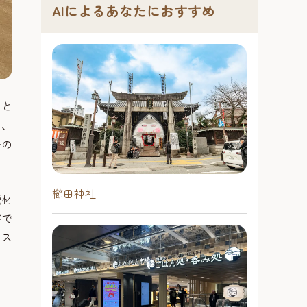
AIによるあなたにおすすめ
こと
れ、
陽の
櫛田神社
機材
がで
たス