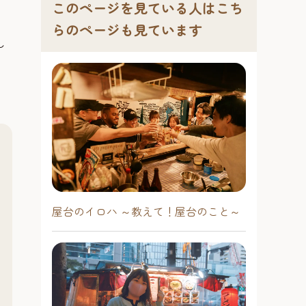
このページを見ている人はこち
らのページも見ています
し
屋台のイロハ ～教えて！屋台のこと～