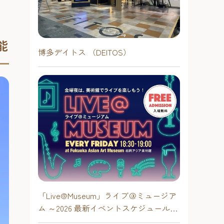
能
博多デイトス （DEITOS）
「Live@Museum」ライブ＠ミュージア
ム ～2026 最新イベントスケジュール！
【福岡アジア美術館】