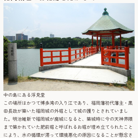
中の島にある浮見堂
この場所はかつて博多湾の入り江であり、福岡藩初代藩主・黒
田長政が築いた福岡城の外堀として城の護りとされていまし
た。明治維新で福岡城が廃城になると、築城時に今の天神界隈
まで築かれていた肥前堀と呼ばれるお堀が埋め立てられたこと
により、水の循環が滞って環境悪化の原因になることが懸念さ