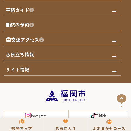
福岡の祭り
観る・遊ぶ
旅ガイド
屋台
福岡を楽しむ
モデルコース
旅の予約
買う
福岡のアート
AIおまかせコース
体験
福岡のナイトタイム
交通アクセス
オリジナルプラン
泊まる
福岡の歴史・文化
みんなの旅行記
市内交通ガイド
お役立ち情報
サステナブルツーリズム
お得なチケット
福岡検定
お知らせ
サイト情報
よかなび音声ガイド
災害情報
まち歩き・体験プログラム掲載申込
重要なお知らせ
福岡のエリア
お得なチケット
観光案内所一覧
エリアガイド
観光案内所一覧
緊急時の連絡先
博多旧市街
宿泊税
Instagram
TikTok
FUKUOKA EAST&WEST COAST
スマートトラベルガイド
福岡城・鴻臚館
観光マップ
お気に入り
AIおまかせコース
よかなびについて
サイトマップ
お問い合わせ
屋台ご意見箱
利用規約
プライバシーポリシー