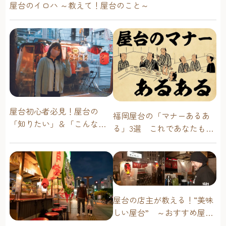
屋台のイロハ ～教えて！屋台のこと～
屋台初心者必見！屋台の
福岡屋台の「マナーあるあ
「知りたい」＆「こんな時
る」3選 これであなたも屋
どうしたらいい？」その疑
台通！
問に答えます！
屋台の店主が教える！“美味
しい屋台” ～おすすめ屋台
グルメ編～