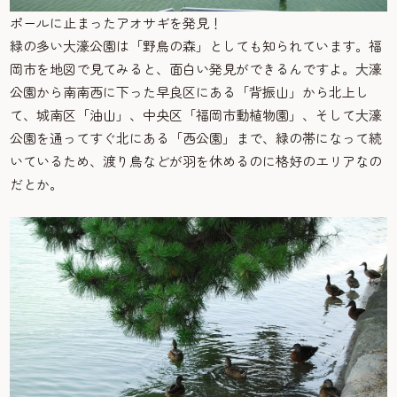
ポールに止まったアオサギを発見！
緑の多い大濠公園は「野鳥の森」としても知られています。福
岡市を地図で見てみると、面白い発見ができるんですよ。大濠
公園から南南西に下った早良区にある「背振山」から北上し
て、城南区「油山」、中央区「福岡市動植物園」、そして大濠
公園を通ってすぐ北にある「西公園」まで、緑の帯になって続
いているため、渡り鳥などが羽を休めるのに格好のエリアなの
だとか。