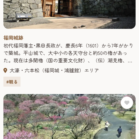
福岡城跡
初代福岡藩主･黒田長政が、慶長6年（1601）から7年がかり
で築城。平山城で、大中小の各天守台と約50の櫓があっ
た。現在は多聞櫓（国の重要文化財）、（伝）潮見櫓、下
之橋御門、潮見櫓などが保存され、大天守台は展望台に
大濠・六本松（福岡城・鴻臚館）エリア
なっている。堀には県指定天然記念物のツクシオオガヤツ
#観る
リが自生し、城内には万葉歌碑もある。国指定の史跡で、
別名「舞鶴城」とも呼ばれている。