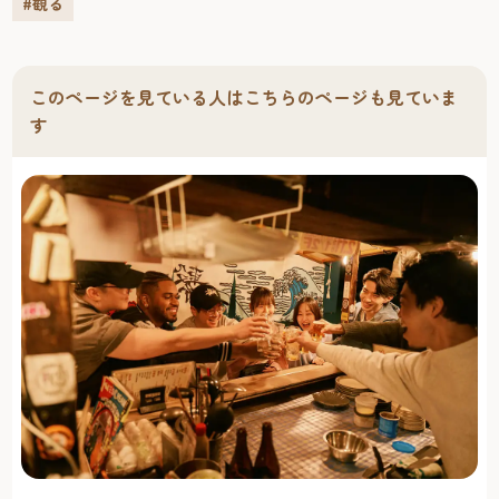
#観る
三の丸スクエアは、時の重なりを地層で表現した内観に、
鴻臚館、福岡城の歴史をハイライトで紹介しています。ま
た、「セントラルパーク構想」を中心に、未来の姿につい
ても知ることができます。ぜひ三の丸スクエアから、福岡
このページを見ている人はこちらのページも見ていま
の歴史を知る、時空散歩にでかけてみませんか。
す
［福岡観光きもの体験 「福岡城 舞遊(まいゆう)の館」］営
業時間／10:00～16:00（予約15:00まで）定休日／月曜日、8
月13～15日、12月30日～1月4日TEL／092-707-3193