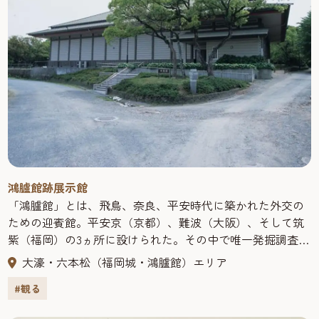
鴻臚館跡展示館
「鴻臚館」とは、飛鳥、奈良、平安時代に築かれた外交の
ための迎賓館。平安京（京都）、難波（大阪）、そして筑
紫（福岡）の3ヵ所に設けられた。その中で唯一発掘調査に
よって遺跡の解明が進むのが現福岡市中央区にある筑紫の
大濠・六本松（福岡城・鴻臚館）エリア
「鴻臚館」なのだ。文献上には持統２年（688）、「筑紫館
#観る
（つくしのむろつみ）」として初めて現れ、平安時代に
なって中国風の「鴻臚館」という名に変わった。７世紀後