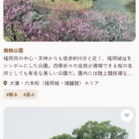
舞鶴公園
福岡市の中心・天神からも徒歩約15分と近く、福岡城址を
シンボルにした公園。四季折々の自然が満喫できる桜の名
所としても有名な美しい公園だ。園内には陸上競技場など
のスポーツ施設が整備され、大濠公園や福岡市美術館など
大濠・六本松（福岡城・鴻臚館）エリア
が隣接している。春には多くの花見客で賑わい、一年を通
#観る
#遊ぶ
して、美術館帰りの人々が憩うなど、一帯は文化の薫り高
いやすらぎの場として多くの市民に愛されている。