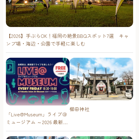
【2026】手ぶらOK！福岡の絶景BBQスポット7選 キャ
ンプ場・海辺・公園で手軽に楽しむ
櫛田神社
「Live@Museum」ライブ＠
ミュージアム ～2026 最新イ
ベントスケジュール！【福
岡アジア美術館】