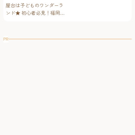
屋台は子どものワンダーラ
ンド★ 初心者必見！福岡博
多・子連れ屋台のススメ
PR