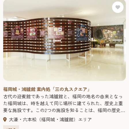
半から11世紀まで約400年の間、遣唐使や新羅の使節団、商
客らを迎え入れたとされる。昭和62年（1987）、平和台球
場外野席改修の際、遺構の残存が発見され、翌年から発掘
調査が始まった。展示館では発掘された遺構や大陸外交の
歴史、出土した交易品などが見られる。
福岡城・鴻臚館 案内処「三の丸スクエア」
古代の迎賓館であった鴻臚館と、福岡の地名の由来となっ
た福岡城は、時を越えて同じ場所に建てられた、歴史上重
要な施設です。この2つの施設を知ることは、福岡の歴史を
紐解くだけでなく、これからの未来への扉を開く一歩とな
大濠・六本松（福岡城・鴻臚館）エリア
るでしょう。