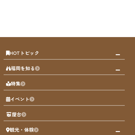
HOTトピック
みんなの旅行記
福岡を知る
天神エリア
福岡の見どころ
特集
博多旧市街
福岡の魅力
福岡城
イベント
観光カレンダー
歴史・文化
観光PR動画
屋台
まち歩き
観光・体験
福岡グルメ