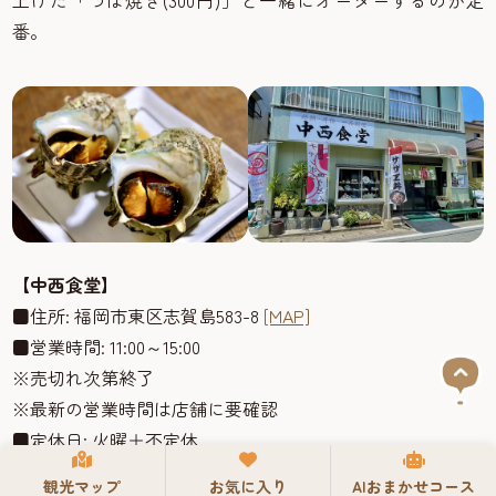
番。
【中西食堂】
■住所: 福岡市東区志賀島583-8
[MAP]
■営業時間: 11:00～15:00
※売切れ次第終了
※最新の営業時間は店舗に要確認
■定休日: 火曜＋不定休
■TEL: 092-603-6546
観光マップ
お気に入り
AIおまかせコース