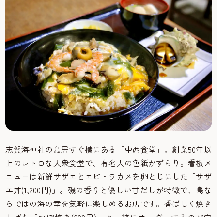
志賀海神社の鳥居すぐ横にある「中西食堂」。創業50年以
上のレトロな大衆食堂で、有名人の色紙がずらり。看板メ
ニューは新鮮サザエとエビ・ワカメを卵とじにした「サザ
エ丼(1,200円)」。磯の香りと優しい甘だしが特徴で、島な
らではの海の幸を気軽に楽しめるお店です。香ばしく焼き
上げた「つぼ焼き(300円)」と一緒にオーダーするのが定