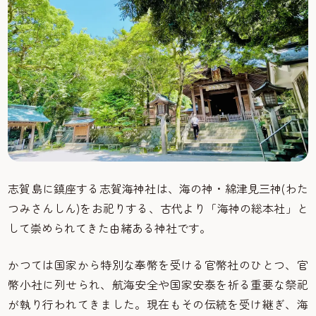
志賀島に鎮座する志賀海神社は、海の神・綿津見三神(わた
つみさんしん)をお祀りする、古代より「海神の総本社」と
して崇められてきた由緒ある神社です。
かつては国家から特別な奉幣を受ける官幣社のひとつ、官
幣小社に列せられ、航海安全や国家安泰を祈る重要な祭祀
が執り行われてきました。現在もその伝統を受け継ぎ、海