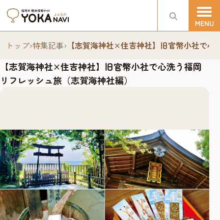
トップ
›
特集記事
›
【志賀海神社×住吉神社】旧官幣小社で心
【志賀海神社×住吉神社】旧官幣小社で心洗う福岡
リフレッシュ旅（志賀海神社編）