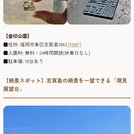
【金印公園】
■住所: 福岡市東区志賀島1863
[MAP]
■入園料: 無料・24時間開放(休業日なし)
■駐車場: 10台あり
【絶景スポット】志賀島の絶景を一望できる「潮見
展望台」