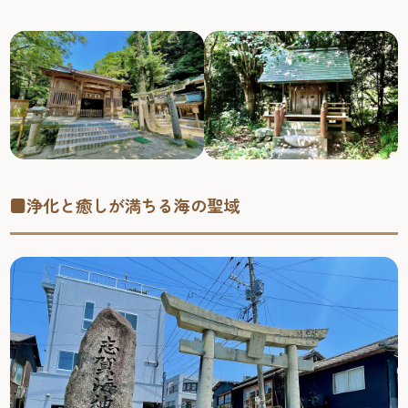
■浄化と癒しが満ちる海の聖域