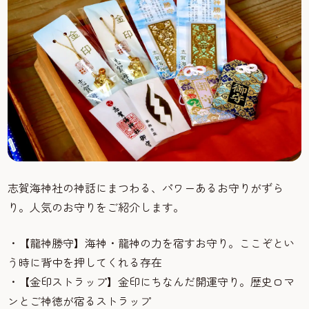
志賀海神社の神話にまつわる、パワーあるお守りがずら
り。人気のお守りをご紹介します。
・【龍神勝守】海神・龍神の力を宿すお守り。ここぞとい
う時に背中を押してくれる存在
・【金印ストラップ】金印にちなんだ開運守り。歴史ロマ
ンとご神徳が宿るストラップ