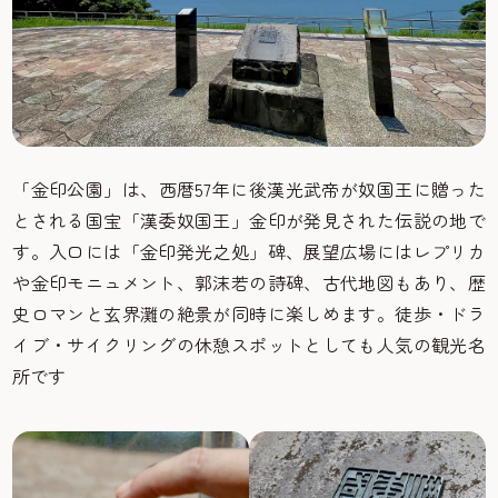
「金印公園」は、西暦57年に後漢光武帝が奴国王に贈った
とされる国宝「漢委奴国王」金印が発見された伝説の地で
す。入口には「金印発光之処」碑、展望広場にはレプリカ
や金印モニュメント、郭沫若の詩碑、古代地図もあり、歴
史ロマンと玄界灘の絶景が同時に楽しめます。徒歩・ドラ
イブ・サイクリングの休憩スポットとしても人気の観光名
所です