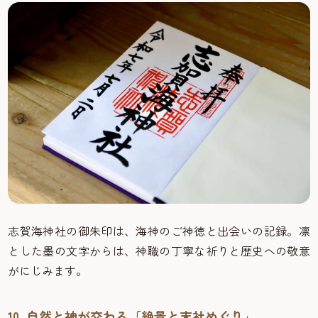
志賀海神社の御朱印は、海神のご神徳と出会いの記録。凛
とした墨の文字からは、神職の丁寧な祈りと歴史への敬意
がにじみます。
10. 自然と神が交わる「絶景と末社めぐり」