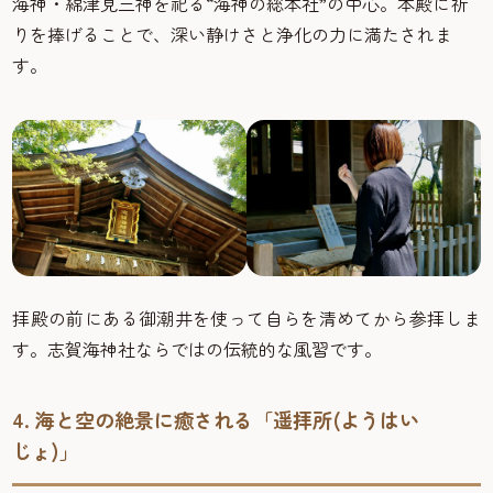
海神・綿津見三神を祀る“海神の総本社”の中心。本殿に祈
りを捧げることで、深い静けさと浄化の力に満たされま
す。
拝殿の前にある御潮井を使って自らを清めてから参拝しま
す。志賀海神社ならではの伝統的な風習です。
4. 海と空の絶景に癒される「遥拝所(ようはい
じょ)」