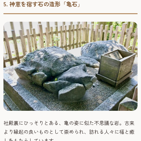
5. 神意を宿す石の造形「亀石」
社殿裏にひっそりとある、亀の姿に似た不思議な岩。古来
より縁起の良いものとして崇められ、訪れる人々に福と癒
しをもたらしています。