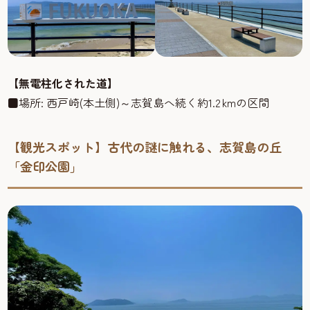
【無電柱化された道】
■場所: 西戸崎(本土側)～志賀島へ続く約1.2 kmの区間
【観光スポット】古代の謎に触れる、志賀島の丘
「金印公園」