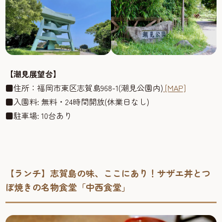
【潮見展望台】
■住所：福岡市東区志賀島968-1(潮見公園内)
[MAP]
■入園料: 無料・24時間開放(休業日なし)
■駐車場: 10台あり
【ランチ】志賀島の味、ここにあり！サザエ丼とつ
ぼ焼きの名物食堂「中西食堂」