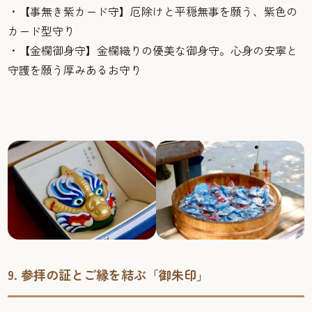
・【事無き紫カード守】厄除けと平穏無事を願う、紫色の
カード型守り
・【金欄御身守】金欄織りの優美な御身守。心身の安寧と
守護を願う厚みあるお守り
9. 参拝の証とご縁を結ぶ「御朱印」