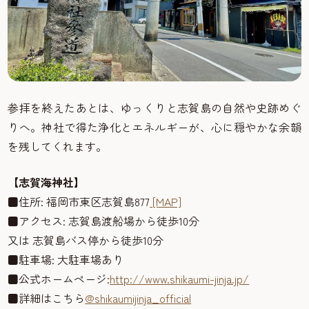
参拝を終えたあとは、ゆっくりと志賀島の自然や史跡めぐ
りへ。神社で得た浄化とエネルギーが、心に穏やかな余韻
を残してくれます。
【志賀海神社】
■住所: 福岡市東区志賀島877
[MAP]
■アクセス: 志賀島渡船場から徒歩10分
又は 志賀島バス停から徒歩10分
■駐車場: 大駐車場あり
■公式ホームページ:
http://www.shikaumi-jinja.jp/
■詳細はこちら
@shikaumijinja_official