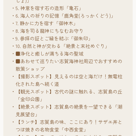
じょ)」
5. 神意を宿す石の造形「亀石」
6. 海人の祈りの記憶「鹿角堂(ろっかくどう)」
7. 静かに力を宿す「御神木」
8. 海を司る龍神にちなむお守り
9. 参拝の証とご縁を結ぶ「御朱印」
10. 自然と神が交わる「絶景と末社めぐり」
■浄化と癒しが満ちる海の聖域
■あわせて巡りたい志賀海神社周辺でおすすめの
散策ショップ
【撮影スポット】見えるのは空と海だけ！無電柱
化された島へ続く道
【観光スポット】古代の謎に触れる、志賀島の丘
「金印公園」
【絶景スポット】志賀島の絶景を一望できる「潮
見展望台」
【ランチ】志賀島の味、ここにあり！サザエ丼と
つぼ焼きの名物食堂「中西食堂」