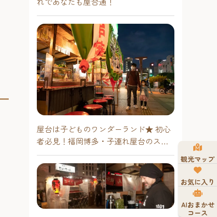
れであなたも屋台通！
屋台は子どものワンダーランド★ 初心
者必見！福岡博多・子連れ屋台のスス
メ
観光マップ
お気に入り
AIおまかせ
コース