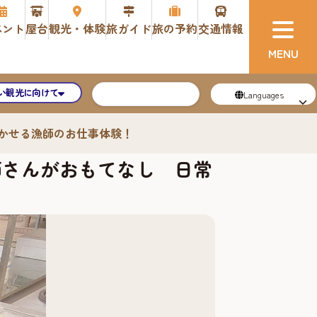
ベント
屋台
観光・体験
旅ガイド
旅の予約
交通情報
い観光に向けて
Languages
かせる漁師のお仕事体験！
師さんがおもてなし 日常