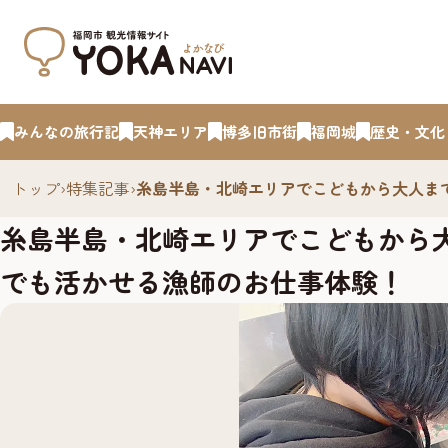
みんなの旅行記
天神エリア
博多旧市街
福岡城
歴史・文化
トップ
›
特集記事
›
糸島半島・北崎エリアでこどもから大人ま
糸島半島・北崎エリアでこどもから
でも活かせる漁師のお仕事体験！