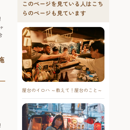
このページを見ている人はこち
らのページも見ています
！
ヶ
合
施
屋台のイロハ ～教えて！屋台のこと～
！