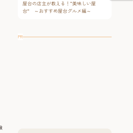
屋台の店主が教える！“美味しい屋
台” ～おすすめ屋台グルメ編～
PR
験