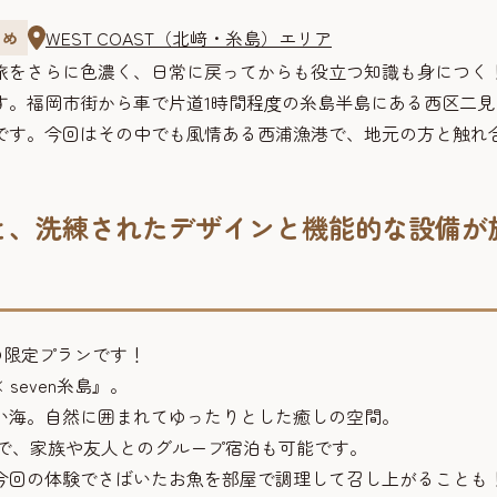
WEST COAST（北﨑・糸島）エリア
とめ
旅をさらに色濃く、日常に戻ってからも役立つ知識も身につく
す。福岡市街から車で片道1時間程度の糸島半島にある西区二見
です。今回はその中でも風情ある西浦漁港で、地元の方と触れ
と、洗練されたデザインと機能的な設備が
みの限定プランです！
 seven糸島』。
い海。自然に囲まれてゆったりとした癒しの空間。
8名で、家族や友人とのグループ宿泊も可能です。
今回の体験でさばいたお魚を部屋で調理して召し上がることも