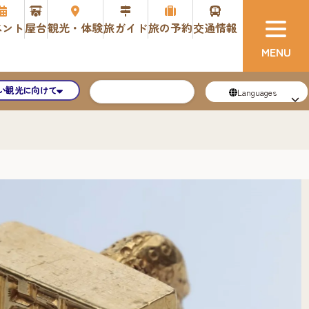
ベント
屋台
観光・体験
旅ガイド
旅の予約
交通情報
い観光に向けて
Languages