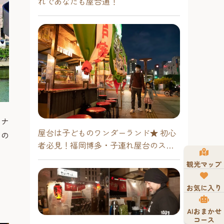
れであなたも屋台通！
ャナ
屋台は子どものワンダーランド★ 初心
らの
者必見！福岡博多・子連れ屋台のスス
メ
観光マップ
お気に入り
AIおまかせ
コース