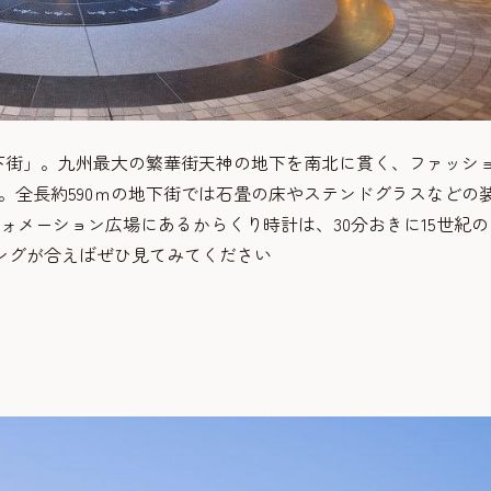
下街」。九州最大の繁華街天神の地下を南北に貫く、ファッシ
す。全長約590ｍの地下街では石畳の床やステンドグラスなどの
ォメーション広場にあるからくり時計は、30分おきに15世紀の
ングが合えばぜひ見てみてください