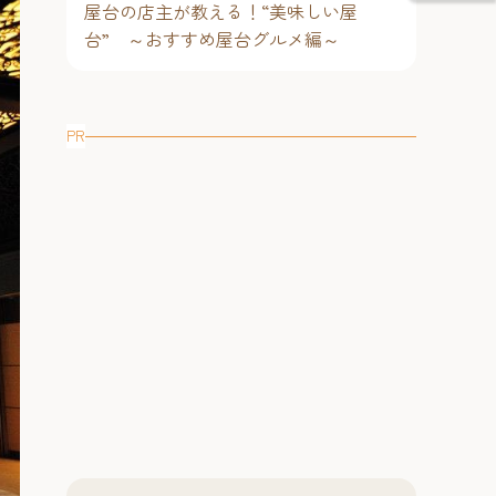
屋台の店主が教える！“美味しい屋
台” ～おすすめ屋台グルメ編～
PR