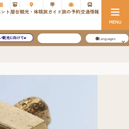
ベント
屋台
観光・体験
旅ガイド
旅の予約
交通情報
い観光に向けて
Languages