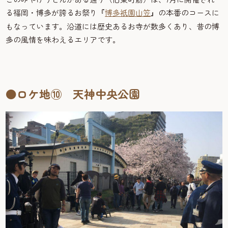
る福岡・博多が誇るお祭り『
博多
園山笠
』の本番のコースに
祇
もなっています。沿道には歴史あるお寺が数多くあり、昔の博
多の風情を味わえるエリアです。
●ロケ地⑩ 天神中央公園