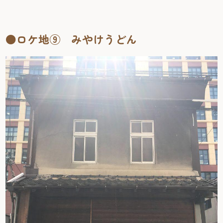
●ロケ地⑨ みやけうどん