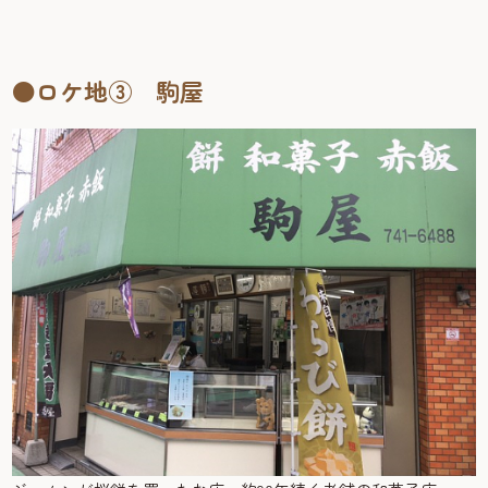
●ロケ地③ 駒屋