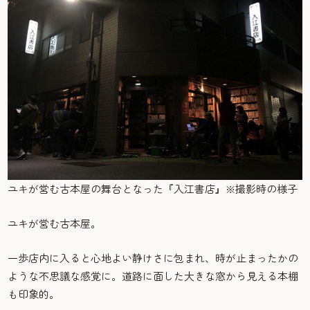
ユキが営む古本屋の舞台となった『入江書店』※撮影時の様子
ユキが営む古本屋。
一歩店内に入ると心地よい静けさに包まれ、時が止まったかの
ような不思議な感覚に。道路に面した大きな窓から見える本棚
も印象的。