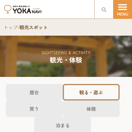
トップ
›
観光スポット
SIGHTSEEING & ACTIVITY
観光・体験
屋台
観る・遊ぶ
買う
体験
泊まる