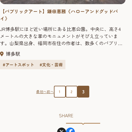
【パブリックアート】鎌田恵務《ハローアンドグッドバ
イ》
JR博多駅にほど近い場所にある比恵公園。中央に、高さ4
メートルの大きな掌のモニュメントがそびえ立っていま
す。山梨県出身、福岡市在住の作者は、数多くのパブリッ
クアート作品を手掛け、また、障がい者アートのプロ
博多駅
デュース活動も行っている彫刻家。 この作品はアジアの玄
関口、福岡での出会いや別れが表されているそうです。行
#アートスポット
#文化・芸術
き交う人の時間帯、向かう方向によって感じ方が違い、
「ハロー」にも見えれば「グッバイ」...
3
最初へ
前へ
1
2
SHARE