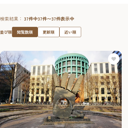
検索結果：
37件中37件〜37件表示中
閲覧数順
更新順
近い順
並び順