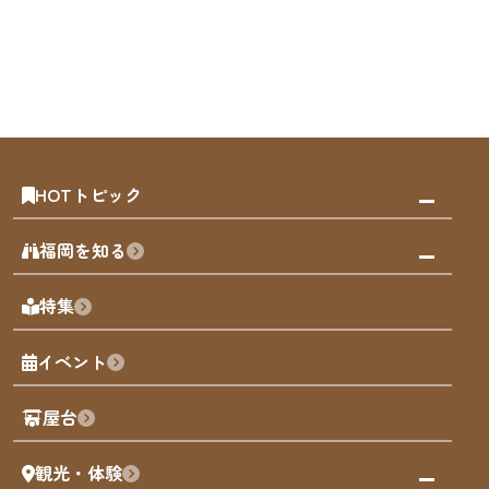
HOTトピック
みんなの旅行記
福岡を知る
天神エリア
福岡の見どころ
特集
博多旧市街
福岡の魅力
福岡城
イベント
観光カレンダー
歴史・文化
観光PR動画
屋台
まち歩き
観光・体験
福岡グルメ