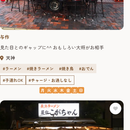
与作
見た目とのギャップに^^ おもしろい大将がお相手
天神
#ラーメン
#焼きラーメン
#焼き鳥
#おでん
#子連れOK
#チャージ・お通しなし
月
火
水
木
金
土
日