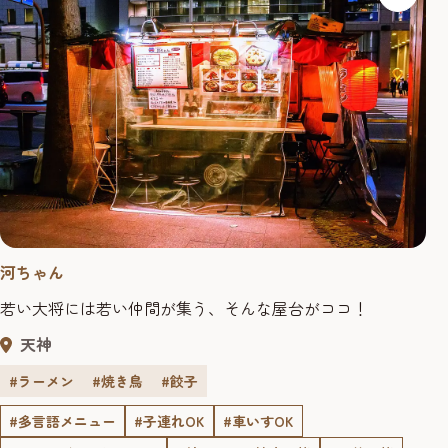
河ちゃん
若い大将には若い仲間が集う、そんな屋台がココ！
天神
#ラーメン
#焼き鳥
#餃子
#多言語メニュー
#子連れOK
#車いすOK