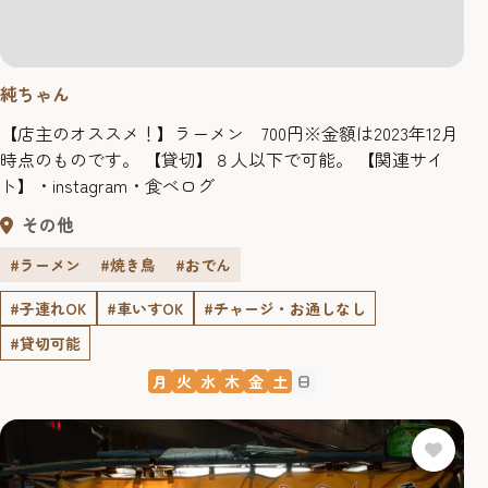
純ちゃん
【店主のオススメ！】ラーメン 700円※金額は2023年12月
時点のものです。 【貸切】８人以下で可能。 【関連サイ
ト】・instagram・食べログ
その他
#ラーメン
#焼き鳥
#おでん
#子連れOK
#車いすOK
#チャージ・お通しなし
#貸切可能
月
火
水
木
金
土
日