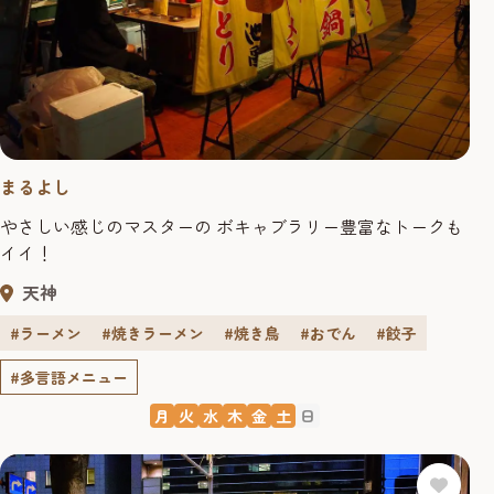
まるよし
やさしい感じのマスターの ボキャブラリー豊富なトークも
イイ！
天神
#ラーメン
#焼きラーメン
#焼き鳥
#おでん
#餃子
#多言語メニュー
月
火
水
木
金
土
日