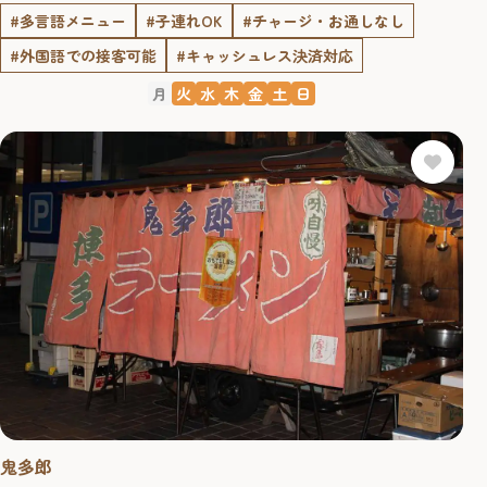
#多言語メニュー
#子連れOK
#チャージ・お通しなし
#外国語での接客可能
#キャッシュレス決済対応
月
火
水
木
金
土
日
鬼多郎