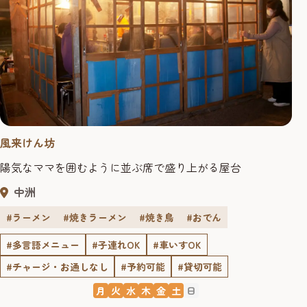
風来けん坊
陽気なママを囲むように並ぶ席で盛り上がる屋台
中洲
#ラーメン
#焼きラーメン
#焼き鳥
#おでん
#多言語メニュー
#子連れOK
#車いすOK
#チャージ・お通しなし
#予約可能
#貸切可能
月
火
水
木
金
土
日