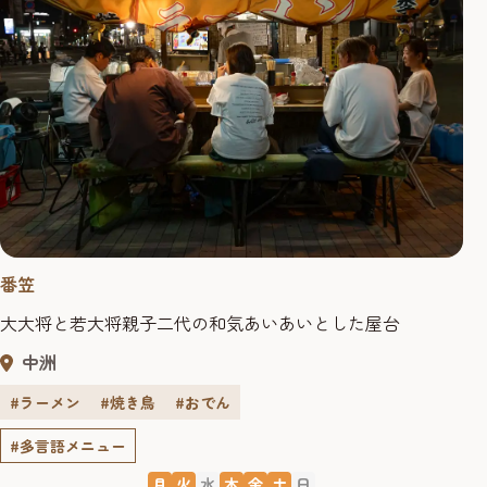
番笠
大大将と若大将親子二代の和気あいあいとした屋台
中洲
#ラーメン
#焼き鳥
#おでん
#多言語メニュー
月
火
水
木
金
土
日