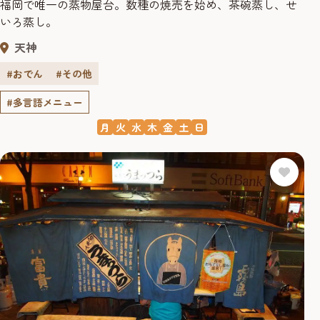
福岡で唯一の蒸物屋台。数種の焼売を始め、茶碗蒸し、せ
いろ蒸し。
天神
#おでん
#その他
#多言語メニュー
月
火
水
木
金
土
日