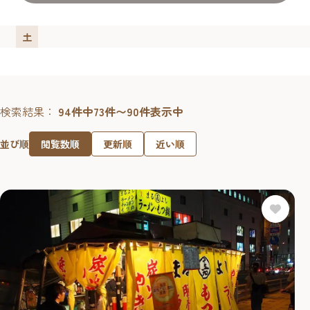
土
検索結果：
94件中73件〜90件表示中
閲覧数順
更新順
近い順
並び順