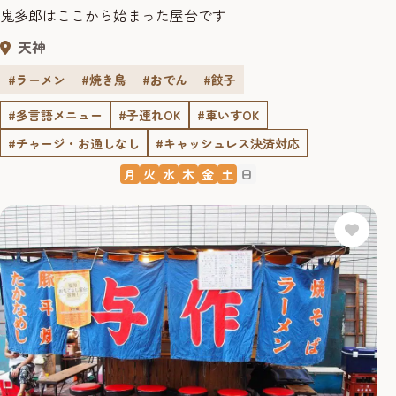
鬼多郎はここから始まった屋台です
天神
#ラーメン
#焼き鳥
#おでん
#餃子
#多言語メニュー
#子連れOK
#車いすOK
#チャージ・お通しなし
#キャッシュレス決済対応
月
火
水
木
金
土
日