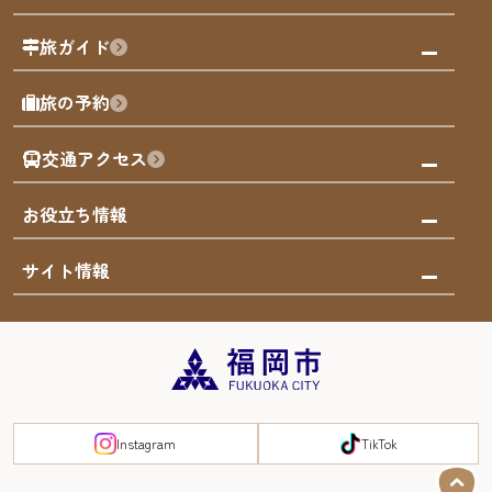
福岡の祭り
観る・遊ぶ
旅ガイド
屋台
福岡を楽しむ
モデルコース
旅の予約
買う
福岡のアート
AIおまかせコース
体験
福岡のナイトタイム
交通アクセス
オリジナルプラン
泊まる
福岡の歴史・文化
みんなの旅行記
市内交通ガイド
お役立ち情報
サステナブルツーリズム
お得なチケット
福岡検定
お知らせ
サイト情報
よかなび音声ガイド
災害情報
まち歩き・体験プログラム掲載申込
重要なお知らせ
福岡のエリア
お得なチケット
観光案内所一覧
エリアガイド
観光案内所一覧
緊急時の連絡先
博多旧市街
宿泊税
Instagram
TikTok
FUKUOKA EAST&WEST COAST
スマートトラベルガイド
福岡城・鴻臚館