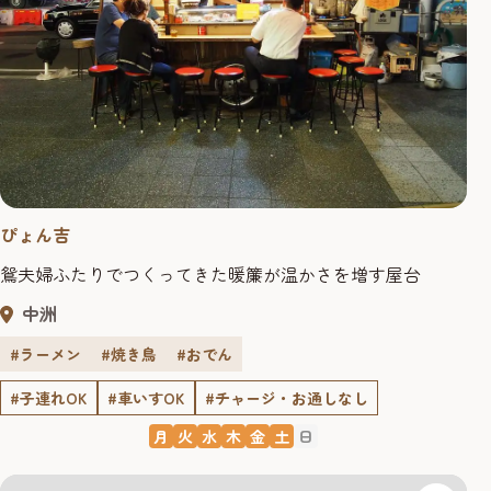
ぴょん吉
鴛夫婦ふたりでつくってきた暖簾が温かさを増す屋台
中洲
#ラーメン
#焼き鳥
#おでん
#子連れOK
#車いすOK
#チャージ・お通しなし
月
火
水
木
金
土
日