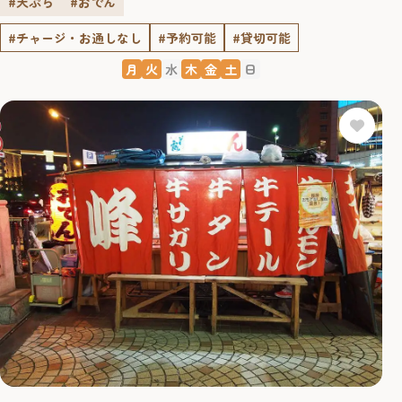
#天ぷら
#おでん
#チャージ・お通しなし
#予約可能
#貸切可能
月
火
水
木
金
土
日