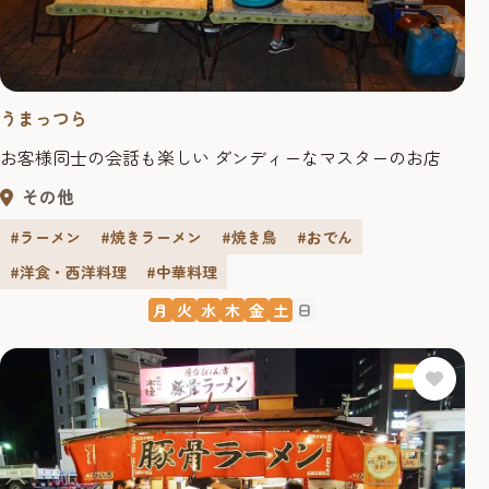
うまっつら
お客様同士の会話も楽しい ダンディーなマスターのお店
その他
#ラーメン
#焼きラーメン
#焼き鳥
#おでん
#洋食・西洋料理
#中華料理
月
火
水
木
金
土
日