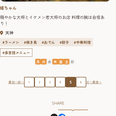
姫ちゃん
穏やかな大将とイケメン若大将のお店 料理の腕は自信あ
り！
天神
#ラーメン
#焼き鳥
#おでん
#餃子
#中華料理
#多言語メニュー
月
火
水
木
金
土
日
5
最初へ
前へ
1
2
3
4
6
次へ
最後へ
SHARE