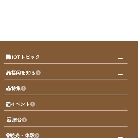
HOTトピック
みんなの旅行記
福岡を知る
天神エリア
福岡の見どころ
特集
博多旧市街
福岡の魅力
福岡城
イベント
観光カレンダー
歴史・文化
観光PR動画
屋台
まち歩き
観光・体験
福岡グルメ