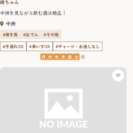
峰ちゃん
中洲を見ながら飲む酒は絶品！
中洲
#焼き鳥
#おでん
#その他
#子連れOK
#車いすOK
#チャージ・お通しなし
月
火
水
木
金
土
日