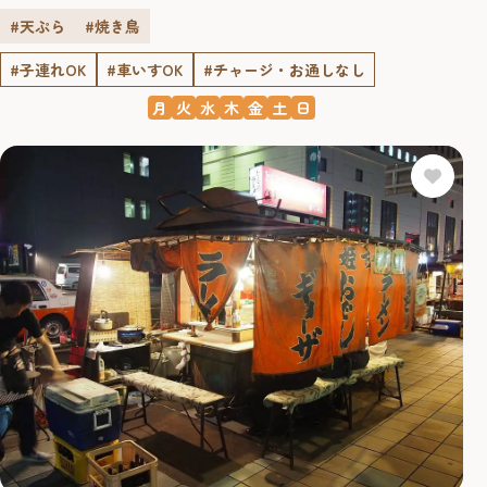
#天ぷら
#焼き鳥
#子連れOK
#車いすOK
#チャージ・お通しなし
月
火
水
木
金
土
日