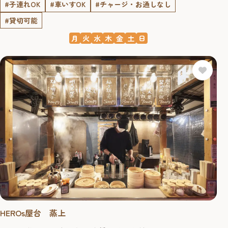
#子連れOK
#車いすOK
#チャージ・お通しなし
#貸切可能
月
火
水
木
金
土
日
HEROs屋台 蒸上