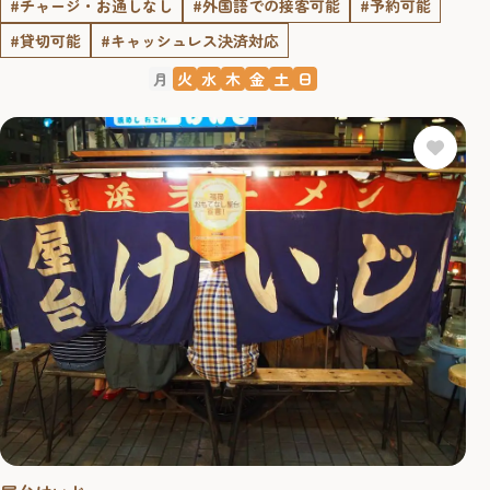
#チャージ・お通しなし
#外国語での接客可能
#予約可能
#貸切可能
#キャッシュレス決済対応
月
火
水
木
金
土
日