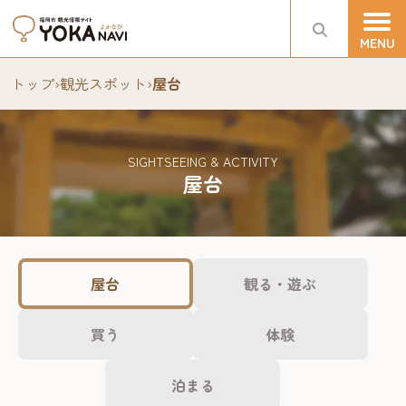
トップ
›
観光スポット
›
屋台
SIGHTSEEING & ACTIVITY
屋台
屋台
観る・遊ぶ
買う
体験
泊まる