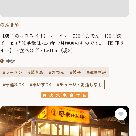
のんきや
【店主のオススメ！】ラーメン 550円おでん 150円餃
子 450円※金額は2023年12月時点のものです。 【関連サ
イト】・食べログ・twitter（現X）
中洲
#ラーメン
#焼き鳥
#おでん
#餃子
#韓国料理
#子連れOK
#車いすOK
#チャージ・お通しなし
月
火
水
木
金
土
日