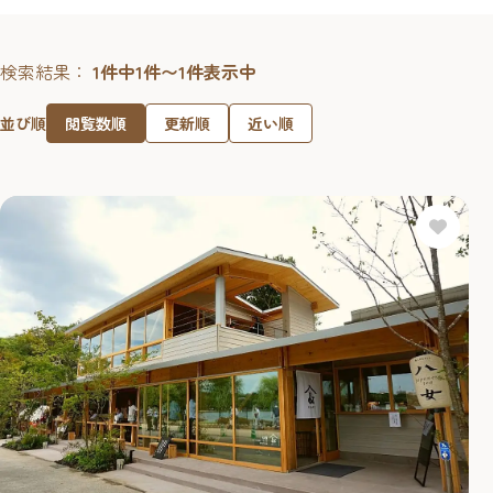
検索結果：
1件中1件〜1件表示中
閲覧数順
更新順
近い順
並び順