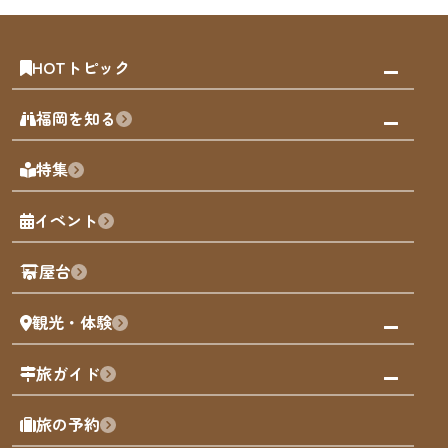
HOTトピック
みんなの旅行記
福岡を知る
天神エリア
福岡の見どころ
特集
博多旧市街
福岡の魅力
福岡城
イベント
観光カレンダー
歴史・文化
観光PR動画
屋台
まち歩き
観光・体験
福岡グルメ
福岡の祭り
観る・遊ぶ
旅ガイド
屋台
福岡を楽しむ
モデルコース
旅の予約
買う
福岡のアート