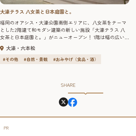
大濠テラス 八女茶と日本庭園と。
福岡のオアシス・大濠公園南側エリアに、八女茶をテーマ
とした2階建て和モダン建築の新しい施設「大濠テラス 八
女茶と日本庭園と。」がニューオープン！ 1階は幅の広い
大きなテラス窓一面、開放感のあるナチュラルなカフェ空
大濠・六本松
間です。八女茶を中心に福岡県各地域から届けられる旬な
具材を厳選し、様々なメニューを楽しめるカフェもありま
#その他
#自然・景観
#おみやげ（食品・酒）
す。レンタル着物店も併設していますので、レンタル着物
を着て日本庭園や大濠...
SHARE
PR