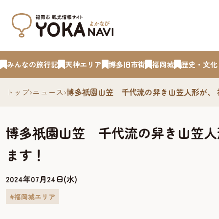
みんなの旅行記
天神エリア
博多旧市街
福岡城
歴史・文化
トップ
›
ニュース
›
博多
園山笠 千代流の舁き山笠人形が、
祇
博多
園山笠 千代流の舁き山笠人
祇
ます！
2024年07月24日(水)
#福岡城エリア