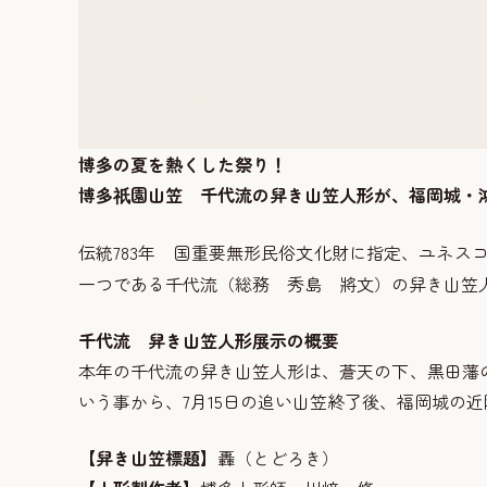
博多の夏を熱くした祭り！
博多
園山笠 千代流の舁き山笠人形が、福岡城・鴻
祇
伝統783年 国重要無形民俗文化財に指定、ユネ
一つである千代流（総務 秀島 將文）の舁き山笠
千代流 舁き山笠人形展示の概要
本年の千代流の舁き山笠人形は、蒼天の下、黒田藩
いう事から、7月15日の追い山笠終了後、福岡城の
【舁き山笠標題】
轟（とどろき）