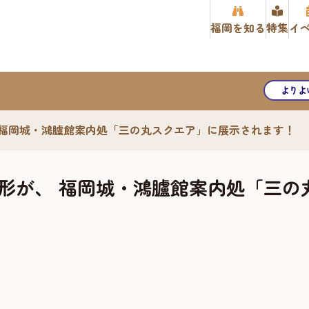
福岡を知る
特集
イ
よりよ
 福岡城・鴻臚館案内処「三の丸スクエア」に展示されます！
形が、 福岡城・鴻臚館案内処「三の