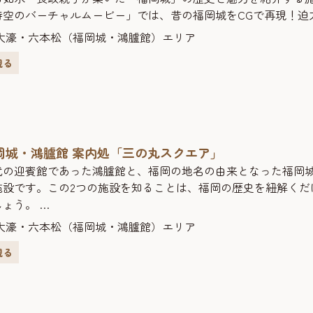
時空のバーチャルムービー」では、昔の福岡城をCGで再現！迫
な姿を映し出します。映像の中には、いまだ存在が謎に包まれ
大濠・六本松（福岡城・鴻臚館）エリア
、お城を散策します。
観る
福岡城むかし探訪館」周辺では、様々な団体がツアーイベント
しくは公式ホームページをご覧ください。
岡城・鴻臚館 案内処「三の丸スクエア」
代の迎賓館であった鴻臚館と、福岡の地名の由来となった福岡
施設です。この2つの施設を知ることは、福岡の歴史を紐解くだ
しょう。
の丸スクエアは、時の重なりを地層で表現した内観に、鴻臚館
大濠・六本松（福岡城・鴻臚館）エリア
、「セントラルパーク構想」を中心に、未来の姿についても知
観る
史を知る、時空散歩にでかけてみませんか。
岡観光きもの体験 「福岡城 舞遊(まいゆう)の館」］営業時間／10:
～15日、12月30日～1月4日TEL／092-707-3193