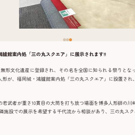
臚館案内処「三の丸スクエア」に展示されます!!
スコ無形文化遺産に登録され、その名を全国に知られる祭りとな
人形が、福岡城・鴻臚館案内処「三の丸スクエア」に設置され
の若武者が重さ10貫目の大筒を打ち放つ場面を博多人形師の川
近隣施設での展示を希望する千代流から相談があり、三の丸ス