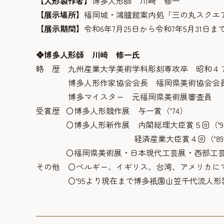
【人形製作者】
博多人形師 川﨑 修一
【展示場所】
福岡城・鴻臚館案内処「三の丸スクエア
【展示期間】
令和6年7月25日から令和7年5月31日ま
❖博多人形師 川﨑 修一氏
略 歴 九州産業大学美術学科彫刻専攻卒 昭和
博多人形作家協会会長 福岡県美術協会会
博多マイスター 元福岡県美術展審査員
受賞歴 〇博多人形競作展 与一賞（’74）
〇博多人形新作展 内閣総理大臣賞５回（’93’12’1
経済産業大臣賞４回（’89’91’05
〇福岡県美術展・日本現代工芸展・西部工芸展
その他 〇ベルギー、イギリス、台湾、アメリカに
〇’95より現在まで博多
園山笠千代流人形
祇