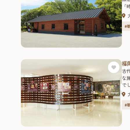
「
壮
ら
#
「
詳
福
古
な
で
三
た
#
歴
［福
13