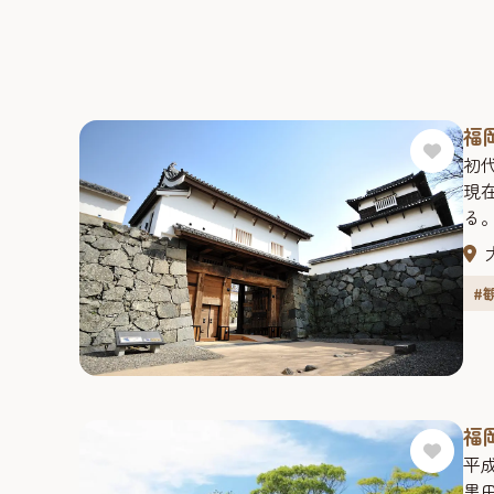
福
初
現
る
城
#
福
平
黒