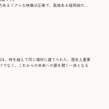
力あるリアルな映像は圧巻で、風格ある福岡城の勇
ている福岡城の天守閣が登場。今と昔を交差しなが
を実施されています。
城は、時を越えて同じ場所に建てられた、歴史上重要
けでなく、これからの未来への扉を開く一歩となる
、福岡城の歴史をハイライトで紹介しています。ま
ることができます。ぜひ三の丸スクエアから、福岡の
00～16:00（予約15:00まで）定休日／月曜日、8月