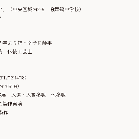
」（中央区城内2-5 旧舞鶴中学校）
で
４７年より姉・幸子に師事
員 伝統工芸士
3’14’18）
’09）
 入選・入賞多数 他多数
て製作実演
製作