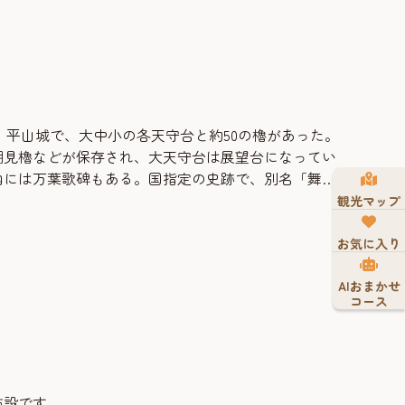
城。平山城で、大中小の各天守台と約50の櫓があった。
潮見櫓などが保存され、大天守台は展望台になってい
内には万葉歌碑もある。国指定の史跡で、別名「舞鶴
観光マップ
お気に入り
AIおまかせ
コース
施設です。