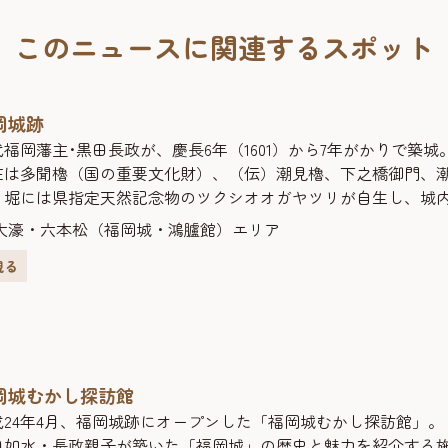
このニュースに関連するスポット
岡城跡
代福岡藩主･黒田長政が、慶長6年（1601）から7年がかりで築
在は多聞櫓（国の重要文化財）、（伝）潮見櫓、下之橋御門、
。堀には県指定天然記念物のツクシオオガヤツリが自生し、城
」とも呼ばれている。
大濠・六本松（福岡城・鴻臚館）エリア
観る
岡城むかし探訪館
成24年4月、福岡城跡にオープンした「福岡城むかし探訪館」。
田如水・長政親子が築いた「福岡城」の歴史と魅力を紹介する