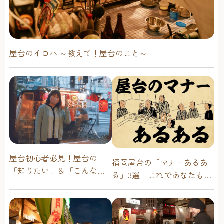
屋台のイロハ ～教えて！屋台のこと～
屋台初心者必見！屋台の
福岡屋台の「マナーあるあ
「知りたい」＆「こんな時
る」3選 これであなたも屋
どうしたらいい？」その疑
台通！
問に答えます！