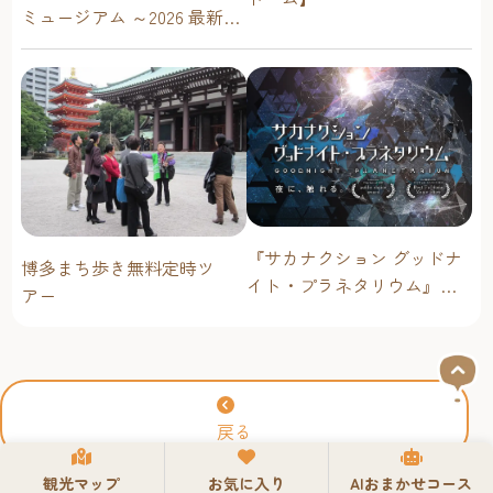
ミュージアム ～2026 最新イ
ベントスケジュール！【福
岡アジア美術館】
『サカナクション グッドナ
博多まち歩き無料定時ツ
イト・プラネタリウム』が
アー
今年も上映決定！【福岡市
科学館 ドームシアター】
2026年
戻る
観光マップ
お気に入り
AIおまかせコース