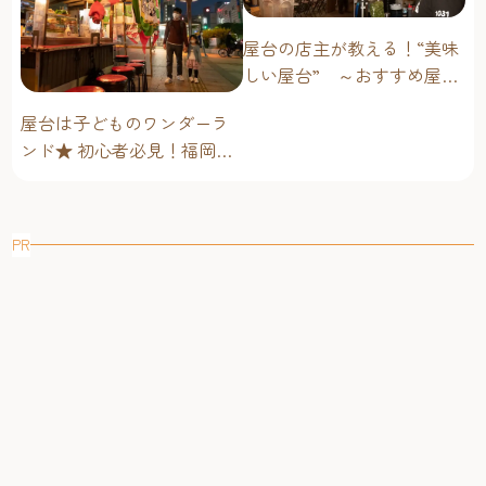
屋台の店主が教える！“美味
しい屋台” ～おすすめ屋台
グルメ編～
屋台は子どものワンダーラ
ンド★ 初心者必見！福岡博
多・子連れ屋台のススメ
PR