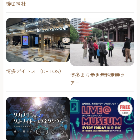
櫛田神社
博多デイトス （DEITOS）
博多まち歩き無料定時ツ
アー