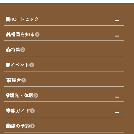
HOTトピック
みんなの旅行記
福岡を知る
天神エリア
福岡の見どころ
特集
博多旧市街
福岡の魅力
福岡城
イベント
観光カレンダー
歴史・文化
観光PR動画
屋台
まち歩き
観光・体験
福岡グルメ
福岡の祭り
観る・遊ぶ
旅ガイド
屋台
福岡を楽しむ
モデルコース
旅の予約
買う
福岡のアート
AIおまかせコース