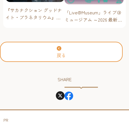
『サカナクション グッドナ
「Live@Museum」ライブ＠
イト・プラネタリウム』が
ミュージアム ～2026 最新イ
今年も上映決定！【福岡市
ベントスケジュール！【福
科学館 ドームシアター】
岡アジア美術館】
2026年
戻る
SHARE
PR