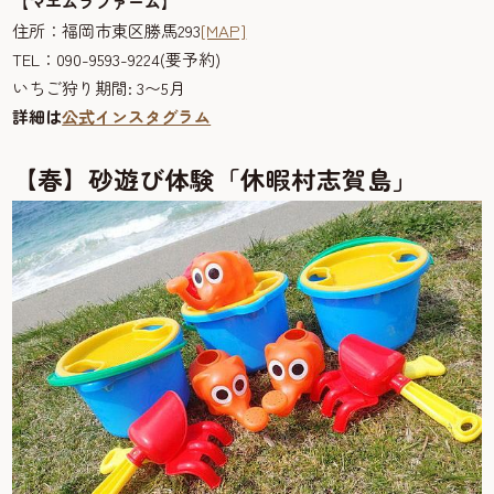
【マエムラファーム】
住所：福岡市東区勝馬293
[MAP]
TEL：090-9593-9224(要予約)
いちご狩り期間: 3〜5月
詳細は
公式インスタグラム
【春】砂遊び体験「休暇村志賀島」