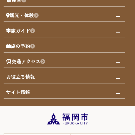
まち歩き
観光・体験
福岡グルメ
福岡の祭り
観る・遊ぶ
旅ガイド
屋台
福岡を楽しむ
モデルコース
旅の予約
買う
福岡のアート
AIおまかせコース
体験
福岡のナイトタイム
交通アクセス
オリジナルプラン
泊まる
福岡の歴史・文化
みんなの旅行記
市内交通ガイド
お役立ち情報
サステナブルツーリズム
お得なチケット
福岡検定
お知らせ
サイト情報
よかなび音声ガイド
災害情報
まち歩き・体験プログラム掲載申込
重要なお知らせ
福岡のエリア
お得なチケット
観光案内所一覧
エリアガイド
観光案内所一覧
緊急時の連絡先
博多旧市街