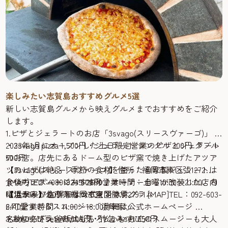
りだくさん！当日はJR西戸崎駅から無料シャトルバスも運
行しています。
【志賀島金印まつり】詳細は公式X @fuk_higashiku
2.獲れたて鮮魚をゲット「志賀島の朝市」
博多湾で獲れた新鮮なエビ、カニ、ヒラメなどが並ぶ朝
市。購入には整理番号は必要となるのでお買い求めの際に
はご注意ください。
【志賀島の朝市】住所：福岡市東区大字志賀島 志賀島漁港
楽しみたい志賀島おすすめグルメ5選
(市営渡船場横) [MAP]TEL：092-603-6509(福岡市漁業協同組
新しい志賀島グルメから映えグルメまでおすすめをご紹介
合志賀島支所 9:00～17:00 ※土・日・祝日を除く)営業：4
します。
月から12月上旬の第1・第3日曜(6:00～先着順に整理券を配
1.ピザとジェラートのお店「3svago(スリースヴァーゴ)」
布)詳細は公式ホームページ
2023年1月にオープンした土日限定営業のピザとジェラート
・3svago pizza 1,500円・ジェラート シングル 300円 ダブル
3.午後からゆっくりお買い物できる「弘の夕市」
のお店。店先にあるドーム型のピザ窯で焼き上げたアツア
500円
弘自慢の地魚が購入できる夕市。旬の時期には歯ごたえが
ツのピザは絶品！季節の食材を使った自家製ジェラートは
【3svago(スリースヴァーゴ)】住所：福岡市東区弘1272
美味しい「弘わかめ(天然・養殖)」もお求めいただけま
食後のデザートにおすすめ♪オーナー自らが改装した店内
[MAP]TEL：080-9245-2660営業時間：土曜10:30〜21:00、日
・いちごスムージー 500円
す。開始30分ほどで売り切れる場合もあるのでお目当ての
は温かみがあり落ちつく空間です。
曜10:30〜17:00詳細は公式インスタグラム
【浜幸家】住所：福岡市東区勝馬279-1 [MAP]TEL：092-603-
商品がある方はお早めに。加工品などは、すぐそばの
2.可愛すぎるスムージー「浜幸家」
6410営業時間：11:00〜18:00詳細は公式ホームページ
「SHOP ヒロ」で販売しています。
名物のさざえ釜飯はもちろん、いちごのスムージーも大人
3.おむすびランチが人気「しかむすび」
・omusubi set A 1,100円・竹包みset 650円
【弘の夕市】住所：福岡市東区大字弘 弘漁港 荷捌き施