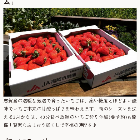
ム」
志賀島の温暖な気温で育ったいちごは、高い糖度とほどよい酸
味でいちご本来の甘酸っぱさを味わえます。旬のシーズンを迎
える3月からは、40分食べ放題のいちご狩り体験(要予約)も開
催！贅沢なあまおう尽くしで至福の時間を♪