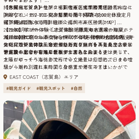
【休暇村志賀島】住所：福岡市東区大字勝馬1803‐1
【志賀島ビジターセンター】住所：福岡市東区勝馬1803-1
持ち帰ってインテリアにするのもおすすめです。こんなに
[MAP]TEL：092-603-6631期間：通年時間：9:00〜日没定
[MAP]TEL：092-603-6631営業時間：9:00〜17:00定休日：月
素敵なインテリアに変身しました！(写真右)
員：5名費用；310円詳細は公式ホームページにて
曜詳細はこちら
【下馬ヶ浜海水浴場】住所：福岡市東区勝馬[MAP]
【15:30】学びの体験「志賀島ビジターセンター」
【17:00】ビーチコーミング体験「勝馬海水浴場の海岸」
2023年9月にオープンした、1日1組限定の古民家一棟貸ホテ
2023年5月にリニューアルオープン。志賀島の自然や歴史、
海岸に流れ着いた漂流物を採取するビーチコーミング。美
【17:40】サンセットウォッチング体験「休暇村志賀島」
ル「LAMROF(ラムロフ)」。カウンター付きの大きなキッチ
文化について体験しながら、新たな魅力を再発見できる学
しい貝殻や独特な風合いが魅力のシーグラスとの出会いに
休暇村志賀島では、海辺でゆったり座れるリラックスチェ
ンにプロジェクターを完備した寛ぎスペースもあり、家族
習施設へとバージョンアップしました。
ワクワクしながら海岸を散歩してみましょう♪
アも貸し出しをしてくれます。茜色に染まる空は美しく、
やグループでの宿泊に便利です。
古民家の風合いを残したハイセンスな内装とインテリア、
太陽がゆっくり海へと沈んでいく光景は幻想的。日々の喧
さらにビーチへも徒歩で行ける立地ということで、まるで
騒から離れ、流れる時間に身をまかせてみてはいかがで
リゾートの別荘に来たような感覚で滞在できま
しょう。※季節によって日没時間は異なります
す。 【LAMROF(ラムロフ)】住所: 福岡市東区志賀島590-
EAST COAST（志賀島）エリア
【休暇村志賀島】住所：福岡市東区大字勝馬1803‐1
2[MAP]TEL: 050-6874-4398詳細は予約ページ
#観光ガイド
#観光スポット
#自然
[MAP]TEL：092-603-6631期間：通年時間：16:00〜日没定
あわせて楽しみたい志賀島おすすめイベント3選
員：5名費用：200円詳細は公式ホームページにて
志賀島で開催されているイベントにあわせて島に行くのも
【19:00】志賀島に泊まるなら！1日1組限定のNEWスポット
おすすめです。
1.毎年10月開催「志賀島金印まつり」
毎年10月に開催しているお祭りで、謎解きをしながら島を
めぐるスタンプラリーや新鮮な海産物を購入できる特産
市、島を１周するマラソン、地引網体験などイベントも盛