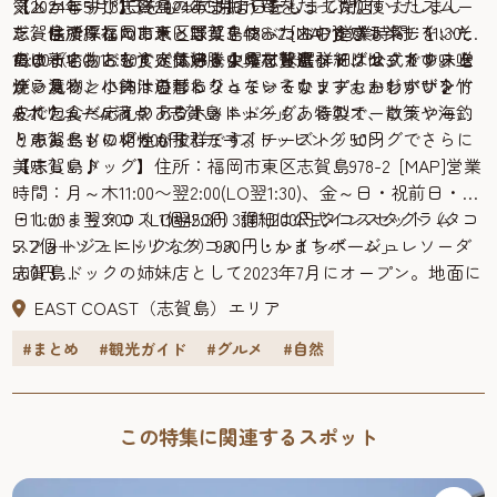
気メニュー！志賀島のあまおう苺をたっぷり使ったスムー
※2024年5月31日をもって閉店いたしました。
【しかむすび】※2024年5月31日をもって閉店いたしまし
設 [MAP]TEL：092-603-6611(福岡市漁業協同組合 弘支所9:00
ジーは濃厚なのにさっぱり！つぶつぶの食感も楽しく、そ
志賀島で採れたお米と野菜を使ったおむすびランチをいた
た。住所：福岡市東区志賀島488-2 [MAP]営業時間：11:30〜
～17:00 ※土・日・祝日を除く)営業時間： 5月から12月の第
のままいちごを食べているような贅沢なドリンクです。上
だけます。おむすびは好きな具材を選べて、セットの味噌
16:00（L.O 15:30）定休日：火曜・水曜詳細は公式インスタ
島の新名物として人気沸騰中の志賀島ドッグは、カリッと
2・第4土曜 14:00頃～詳細は公式ホームページ
から見るとハートの形になっているカップもかわいい♪
汁、漬物、小鉢は日替わりとなっています。おむすびを竹
グラム
焼いたパンに肉汁溢れるジューシーなソーセージがサンド
都心部から市営渡船で30分のリゾート地「志賀島」へGO♪
皮で包んだテイクアウトメニューもあるので、散策や海釣
4.ボリューム満点「志賀島ドッグ」
された食べ応えのあるホットドッグ。特製オーロラソース
いかがだったでしょうか。「志賀島の体験を楽しむ1日観光
りのおともにいかがでしょう。
とキャベツの相性も抜群です！チーズトッピングでさらに
・志賀島ドッグ 600円・チーズトッピング 50円
モデルコース」。
美味しい♪
【志賀島ドッグ】住所：福岡市東区志賀島978-2 [MAP]営業
今回は、通年で体験できるものと季節毎の体験やあわせて
時間：月～木11:00〜翌2:00(LO翌1:30)、金～日・祝前日・祝
楽しめるグルメ＆イベントのおすすめを紹介しました。組
日11:00～翌3:00（LO翌2:30）詳細は公式インスタグラム
・しかまちタコス 1個450円 3個1,200円 タコスセット（タコ
み合わせていくともっと素敵な旅になると思います。今度
5.フォトジェニックなタコス「しかまちパーム」
ス2個+ソフトドリンク）980円・レインボージュレソーダ
の休日は、都心部から市営渡船で30分のリゾート地、志賀
志賀島ドックの姉妹店として2023年7月にオープン。地面に
500円
島へぜひ♪
カラフルな花が描かれたフォトジェニックな外観が目印で
【しかまちパーム】住所: 福岡市東区志賀島1735-
EAST COAST（志賀島）エリア
す。タコスやタコライス、新鮮な魚を使ったポキボウルな
4 [MAP]TEL：080-2691-1110営業時間：月〜金・日 11:00〜
#まとめ
#観光ガイド
#グルメ
#自然
ど見た目から食欲をそそられるメニュー。深夜まで営業し
2:00(LO1:30)、土・祝日前 11:00〜3:00（LO2:30）詳細は公式
ているので夜利用にもおすすめです。さらにテラス席は
インスタグラム
ペット可なので愛犬とのランチにもいかがでしょう。
★合わせて読みたい★
→【福岡市】志賀島を楽しむ特別な体験！1日観光モデル
この特集に関連するスポット
コース2023→季節毎でおすすめ志賀島の特別な体験