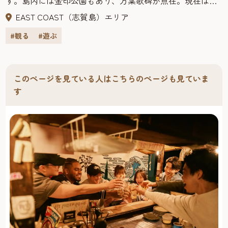
す。島内には金印公園もあり、万葉歌碑が点在。現在は、
［休暇村海水浴場］本館前に広がる白浜のビーチは全長
海や自然を感じる福岡市のリゾート地。海水浴、ヨット、
EAST COAST（志賀島）エリア
800m。透明度が高く、波の穏やかな海水浴場として人気。
ウインドサーフィンなどマリンレジャー・スポットとして
沖に点在する島々や玄界灘に落ちる夕陽の眺めも魅力で
#観る
#遊ぶ
はもちろん、新鮮な魚介類が島の食事処で楽しめます。潮
す。夏季はシャワー、更衣室、売店、プールを完備してお
見展望台からは昼間は玄界灘に浮かぶ島々、夜は福岡タ
り、雲形変形プールは、カラフルなプールサイドも楽しい
ワーや市街地の美しい夜景を一望できます。
プール。幼児用プールが合体しており、海ではちょっと…
志賀島は近接する「海の中道海浜公園」とともに福岡市を
このページを見ている人はこちらのページも見ていま
という小さなお子様も安心して遊ぶことができます。※駐
代表する観光スポットとして知られています。志賀島へ向
す
車場有/無料
かう道（通称「道切」）は博多湾と玄界灘の2つの海に挟ま
れ、美しい景観が最大の魅力。この道切は2025年4月に無電
柱化が完了し、電柱に遮られない素晴らしい景色が堪能で
きます。
また、サイクルスタンドやベンチ、立体文字のオブジェも
完備されており、休憩やフォトスポットとしても親しまれ
ています。