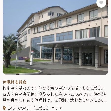
休暇村志賀島
博多湾を望むように伸びる海の中道の先端にある志賀島。
四方を白い海岸線に縁取られた緑の小島の趣です。海水浴
場の目の前にある休暇村は、玄界灘に沈む美しい夕日が自
慢、平成18年にリニューアルオープンしたお部屋は、全室
EAST COAST（志賀島）エリア