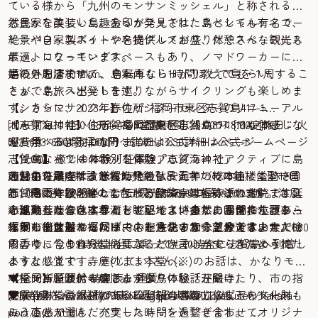
ている様から「九州のモンサンミッシェル」と称される自
然豊かな美しい島。金印が発見された島としても有名で、
古民家を改装した趣あるカフェでは、スペシャルティコー
絶景パワースポットや名物グルメが盛りだくさんな観光ス
ヒーや自家製スイーツを提供しており、休憩スペースにも
ポットになっています。
最適。コワーキングスペースもあり、ノマドワーカーにも
島の外周は約10km、自転車なら1時間ほどで島を１周するこ
嬉しいお店です。
手続きを済ませて、島案内もしっかり教えてもらい、
とができ、スポットを巡りながらサイクリングも楽しめま
さぁ、島旅へ出発します。
す。さらに、2023年春のビジターセンターのリニューアル
【シカシマサイクル】住所: 福岡市東区志賀島417-1
オープンに伴い、志賀島の歴史や自然についても体感しな
[MAP]TEL：050-6874-4398営業時間：9:00〜18:00定休日：火
【志賀海神社】住所：福岡市東区志賀島877 [MAP]TEL：
がら学べるようになりました。
曜費用：3時間2,000円〜詳細は公式ホームページ
092-603-6501参拝時間：6:00〜17:30詳細は公式ホームページ
志賀島ならではの特別な体験プログラムでアクティブに島
【11:00】パワースポット体験「志賀海神社」
【12:00】癒しの体験「荘嚴寺」
の魅力を満喫しませんか？
志賀島に鎮座する志賀海神社は、海神の総本山とも称さ
蓮台山荘嚴寺は、鎌倉時代の弘安元年（1278年）に聖一国
2023年10月に新設された梵鐘を吊るすための鐘楼堂。12時
志賀島の体験を楽しむ1日観光モデルコース2023版
れ、海上守護の神として『万葉集』にも詠まれています。
師（円爾）が開いたと伝わる臨済宗東福寺派の寺院で、延
と17時に美しい鐘の音色とともに時刻を知らせます。海風
志賀島へは、ベイサイドプレイス博多にある博多ふ頭から
小高い丘からは玄界灘を眺望でき、自然に囲まれたパワー
命地蔵菩薩像を本尊として祀っています。高台に位置し、
と連動した音色はなんとも心地よい癒しの瞬間です。事前
福岡市営渡船フェリーで、たったの30分。片道は、大人680
スポットは訪れるだけで心が浄化される気分です。
志賀の街並みや福岡市内、能古島まで一望できるお寺で
に申し出をしていれば、中を見学することができます。檜
作った後に選んだパワーストーンの意味を教えていただけ
円。ゆっくり9時後半台に乗っても10時台に志賀島へ到着し
す。
の香りに包まれた堂内に入るだけで心が安らぎ清められた
るので、今の自分に必要なことを言い当てられたようで
ます。
ような感覚です。そのまま本堂へ。
ハッとします！寺庭(じてい)さん(※)のお話は、かなりモチ
▼福岡市営渡船 時刻表・運賃
【12:15】祈願付の輪じゅず作り体験「荘嚴寺」
ベーションがアップします♪
本堂で祈願し、寺庭さんから島の秘話が聞けたり、市の指
▼https://www.city.fukuoka.lg.jp/kowan/kyakusen/hakata-
荘嚴寺本堂の木材である松と桜の木のじゅず玉をベース
(※)寺庭さん…住職の妻にあたる人物のこと。
定文化財に登録されている聖観音菩薩立像などの文化財も
port/hyo.html
に、直感で選んだパワーストーンを繋ぎ合わせてオリジナ
みることができ、充実した時間を過ごせます。