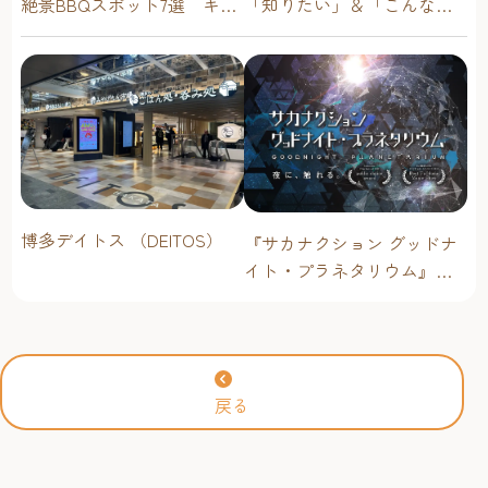
「知りたい」＆「こんな時
絶景BBQスポット7選 キャ
どうしたらいい？」その疑
ンプ場・海辺・公園で手軽
問に答えます！
に楽しむ
博多デイトス （DEITOS）
『サカナクション グッドナ
イト・プラネタリウム』が
今年も上映決定！【福岡市
科学館 ドームシアター】
2026年
戻る