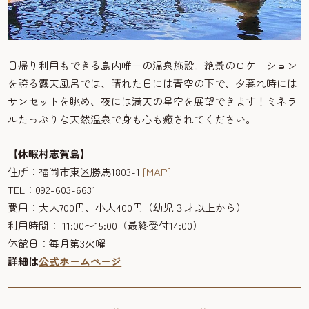
日帰り利用もできる島内唯一の温泉施設。絶景のロケーション
を誇る露天風呂では、晴れた日には青空の下で、夕暮れ時には
サンセットを眺め、夜には満天の星空を展望できます！ミネラ
ルたっぷりな天然温泉で身も心も癒されてください。
【休暇村志賀島】
住所：福岡市東区勝馬1803-1
[MAP]
TEL：092-603-6631
費用：大人700円、小人400円（幼児３才以上から）
利用時間： 11:00〜15:00（最終受付14:00）
休館日：毎月第3火曜
詳細は
公式ホームページ