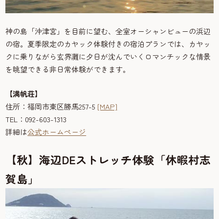
神の島「沖津宮」を目前に望む、全室オーシャンビューの浜辺
の宿。夏季限定のカヤック体験付きの宿泊プランでは、カヤッ
クに乗りながら玄界灘に夕日が沈んでいくロマンチックな情景
を眺望できる非日常体験ができます。
【満帆荘】
住所：福岡市東区勝馬257-5
[MAP]
TEL：092-603-1313
詳細は
公式ホームページ
【秋】海辺DEストレッチ体験「休暇村志
賀島」