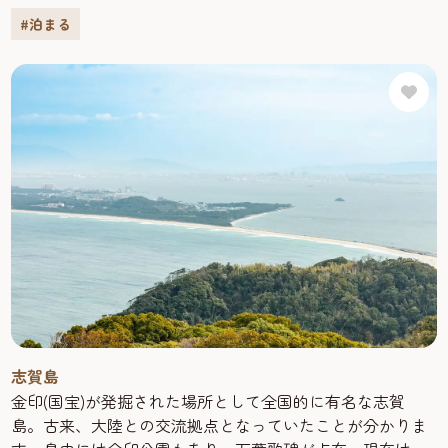
オーシャンビュー。玄界灘を一望しながら、おくろぎいた
#泊まる
だけます。また、平成17年にオープンした温泉館「金印の
湯」。玄界灘に沈む夕日を眺めながら「源泉かけ流し」の
温泉に入れば、日々の疲れがたちどころにとれていくよう
です。客室数74室／レストラン数2軒
［玄海グルメ］夕食は、バイキング形式で玄界灘の四季
折々の海の幸を堪能していただけます。お魚処コーナーで
は、玄界灘の旬の海の幸をお刺身で楽しめます。他にも、
季節の一品料理や、ご宴会料理（要問い合わせ）などもご
用意しています。また、休暇村では、玄海灘が一望できる
イタリアンレストラン「アイランド」を併設。自慢は季節
の素材を使用したシェフオリジナルのパスタ。お得なラン
チコースもあります（営業時間11:00～17:00）。
［ふれあいプラン］休暇村では、朝食前の30分程度自然を
感じながら楽しく歩く「お散歩会」を毎日実施していま
す。その他にも4月〜5月には珍しい「ニューサニーオレン
志賀島
ジ」狩りや、8月には「スキューバーダイビング」体験な
金印(国宝)が発掘された場所として全国的に有名な志賀
ど、志賀島ならではのふれあいプランをお楽しみいただけ
島。古来、大陸との交流拠点となっていたことが分かりま
ます。