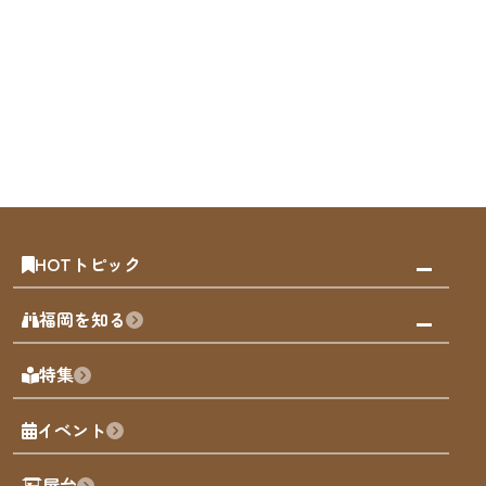
HOTトピック
みんなの旅行記
福岡を知る
天神エリア
福岡の見どころ
特集
博多旧市街
福岡の魅力
福岡城
イベント
観光カレンダー
歴史・文化
観光PR動画
屋台