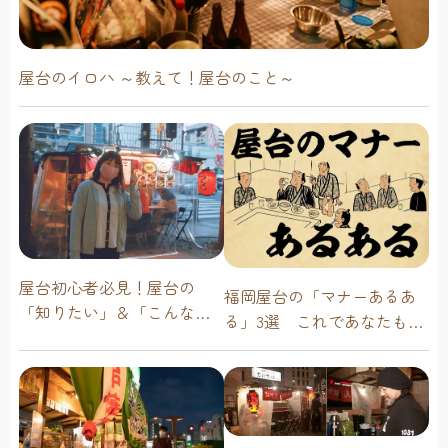
屋台のイロハ ～教えて！屋台のこと～
屋台初心者必見！屋台の
福岡屋台の「マナーあるあ
「知りたい」＆「こんな時
る」3選 これであなたも屋
どうしたらいい？」その疑
台通！
問に答えます！