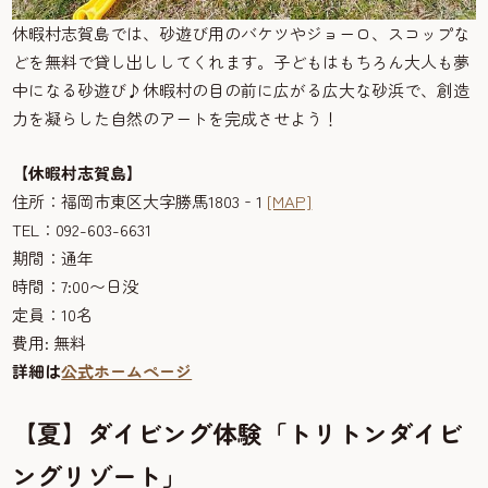
休暇村志賀島では、砂遊び用のバケツやジョーロ、スコップな
どを無料で貸し出ししてくれます。子どもはもちろん大人も夢
中になる砂遊び♪休暇村の目の前に広がる広大な砂浜で、創造
力を凝らした自然のアートを完成させよう！
【休暇村志賀島】
住所：福岡市東区大字勝馬1803‐1
[MAP]
TEL：092-603-6631
期間：通年
時間：7:00〜日没
定員：10名
費用: 無料
詳細は
公式ホームページ
【夏】ダイビング体験「トリトンダイビ
ングリゾート」