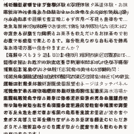
【10:30】アクティブ体験「シカシマサイクル」
ルの輪じゅずを作ります。
・祈願付き輪じゅず作り体験 4000円
他にも荘嚴寺では、坐禅体験・写経体験・茶道体験・お抹
志賀海神社参道入り口にあるレンタサイクル&カフェ。選
https://www.ne.jp/asahi/shikanoshima/syougonji/syougonji
茶セット・まち歩き体験といったお寺ならではの体験プラ
べる自転車の種類も豊富で、キッズ用バイクもあるので
/juzu/juzu
ンがあります。中でも、輪じゅず作り・写経・坐禅をセッ
ファミリーでも利用できます。島を知り尽くしたスタッフ
トにした120分のコースがおすすめ。お時間がない方には、
地魚海鮮丼 1,650円
の方から、島を１周するコースも教えていただけるので初
寺庭さんが立てた抹茶とお菓子をいただけるお抹茶セット
アラ炊き御膳 1,870円
心者でも安心です。
がカフェ感覚で楽しめます。自分を見つめなおし心を休め
お腹一杯になったところで、海を眺めながら自転車で勝馬
るお寺での思い出を作りませんか？
海水浴場方面へ向かいます。
【荘嚴寺（しょうごんじ）】住所：福岡市東区志賀島813-
【海鮮レストラン 遊】※2024年3月31日をもって閉店して
1 [MAP]TEL：092-603-6702(要予約)詳細は公式ホームページ
おります。お近くの飲食店をご利用ください。住所：福岡
壁面に描かれたアートとともにフォトジェニックな写真を
【13:00】名物グルメ体験「志賀島の美味しい海鮮」
市東区志賀島411-3 [MAP]TEL：092-603-2400営業時間：
撮影しましょう♪
※2024年3月31日をもって閉店しております。お近くの飲食
11:00〜15:30 (L.O15:00)定休日：なし
【潮見公園展望台】住所：福岡市東区志賀島968−1 [MAP]
店をご利用ください。
【14:30】絶景体験「潮見公園展望台」
詳細はこちら
最新のデジタル技術を駆使したサイネージはタッチパネル
名物サザエ丼 1,650円
志賀島で最も高い場所にある潮見公園へも勝馬海水浴場か
【15:00】のんびりお昼寝体験「休暇村志賀島」
で操作でき、映像と音声で島の魅力を伝えます。
志賀島名物のサザエ丼をはじめ、新鮮さが売りの海鮮丼や
ら自転車で向かうことができます。公園内にある展望台か
休暇村志賀島では、簡単に持ち運べるサイズのお昼寝用
実際に触ったり持ったり、体感できるコンテンツでは、植
ボリュームたっぷりの御膳など、漁師の町ならではの海鮮
らは海の中道や能古島、博多湾を超えて広がる福岡市街ま
マットを貸し出しをしてくれます。向かい側の海岸で青空
物や動物の知られざる構造や仕組み、習性を学べます。子
メニューをいただけます。
でも見ることができ、福岡の地形を見渡すことができま
の下、大地を感じながら気の向くままにお昼寝。波の音や
どもから大人まで楽しく学べる最新施設です。
サザエ丼は、甘辛く煮たサザエとワカメを卵とじにした丼
す。
鳥のさえずりに耳を傾けながらのお昼寝は極上のヒーリン
クイズに答えて「金印っぽい」スタンプも最後にいただき
ぶりで、磯の旨みが口に広がり、一度食べたら忘れられな
グタイムです。ゆっくり寛ぎながら読書を楽しむのもおす
ました！志賀島のことを深く知ることができる新しいテー
いおいしさです！
すめです。
マパークのよう！