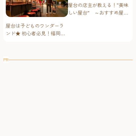
屋台の店主が教える！“美味
しい屋台” ～おすすめ屋台
グルメ編～
屋台は子どものワンダーラ
ンド★ 初心者必見！福岡博
多・子連れ屋台のススメ
PR