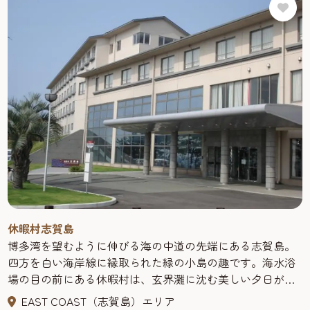
休暇村志賀島
博多湾を望むように伸びる海の中道の先端にある志賀島。
四方を白い海岸線に縁取られた緑の小島の趣です。海水浴
場の目の前にある休暇村は、玄界灘に沈む美しい夕日が自
慢、平成18年にリニューアルオープンしたお部屋は、全室
EAST COAST（志賀島）エリア