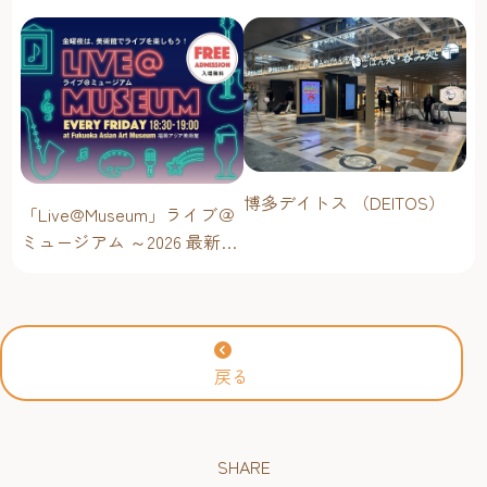
問に答えます！
に楽しむ
博多デイトス （DEITOS）
「Live@Museum」ライブ＠
ミュージアム ～2026 最新イ
ベントスケジュール！【福
岡アジア美術館】
戻る
SHARE