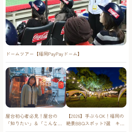
ドームツアー【福岡PayPayドーム】
屋台初心者必見！屋台の
【2026】手ぶらOK！福岡の
「知りたい」＆「こんな時
絶景BBQスポット7選 キャ
どうしたらいい？」その疑
ンプ場・海辺・公園で手軽