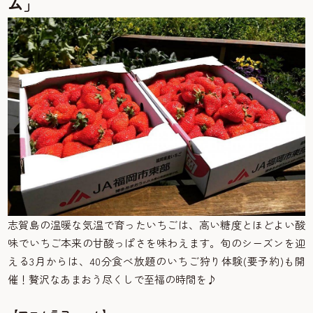
ム」
志賀島の温暖な気温で育ったいちごは、高い糖度とほどよい酸
味でいちご本来の甘酸っぱさを味わえます。旬のシーズンを迎
える3月からは、40分食べ放題のいちご狩り体験(要予約)も開
催！贅沢なあまおう尽くしで至福の時間を♪