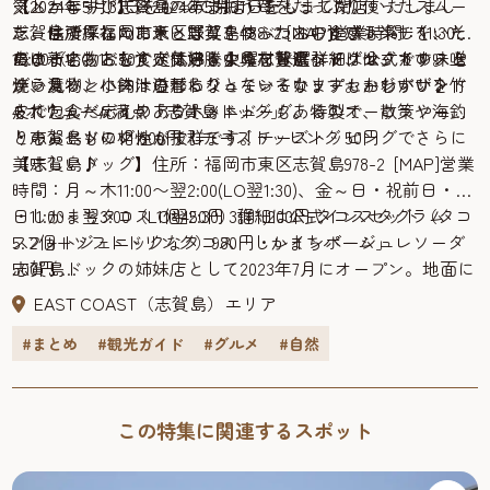
気メニュー！志賀島のあまおう苺をたっぷり使ったスムー
※2024年5月31日をもって閉店いたしました。
【しかむすび】※2024年5月31日をもって閉店いたしまし
設 [MAP]TEL：092-603-6611(福岡市漁業協同組合 弘支所9:00
ジーは濃厚なのにさっぱり！つぶつぶの食感も楽しく、そ
志賀島で採れたお米と野菜を使ったおむすびランチをいた
た。住所：福岡市東区志賀島488-2 [MAP]営業時間：11:30〜
～17:00 ※土・日・祝日を除く)営業時間： 5月から12月の第
のままいちごを食べているような贅沢なドリンクです。上
だけます。おむすびは好きな具材を選べて、セットの味噌
16:00（L.O 15:30）定休日：火曜・水曜詳細は公式インスタ
島の新名物として人気沸騰中の志賀島ドッグは、カリッと
2・第4土曜 14:00頃～詳細は公式ホームページ
から見るとハートの形になっているカップもかわいい♪
汁、漬物、小鉢は日替わりとなっています。おむすびを竹
グラム
焼いたパンに肉汁溢れるジューシーなソーセージがサンド
都心部から市営渡船で30分のリゾート地「志賀島」へGO♪
皮で包んだテイクアウトメニューもあるので、散策や海釣
4.ボリューム満点「志賀島ドッグ」
された食べ応えのあるホットドッグ。特製オーロラソース
いかがだったでしょうか。「志賀島の体験を楽しむ1日観光
りのおともにいかがでしょう。
とキャベツの相性も抜群です！チーズトッピングでさらに
・志賀島ドッグ 600円・チーズトッピング 50円
モデルコース」。
美味しい♪
【志賀島ドッグ】住所：福岡市東区志賀島978-2 [MAP]営業
今回は、通年で体験できるものと季節毎の体験やあわせて
時間：月～木11:00〜翌2:00(LO翌1:30)、金～日・祝前日・祝
楽しめるグルメ＆イベントのおすすめを紹介しました。組
日11:00～翌3:00（LO翌2:30）詳細は公式インスタグラム
・しかまちタコス 1個450円 3個1,200円 タコスセット（タコ
み合わせていくともっと素敵な旅になると思います。今度
5.フォトジェニックなタコス「しかまちパーム」
ス2個+ソフトドリンク）980円・レインボージュレソーダ
の休日は、都心部から市営渡船で30分のリゾート地、志賀
志賀島ドックの姉妹店として2023年7月にオープン。地面に
500円
島へぜひ♪
カラフルな花が描かれたフォトジェニックな外観が目印で
【しかまちパーム】住所: 福岡市東区志賀島1735-
EAST COAST（志賀島）エリア
す。タコスやタコライス、新鮮な魚を使ったポキボウルな
4 [MAP]TEL：080-2691-1110営業時間：月〜金・日 11:00〜
#まとめ
#観光ガイド
#グルメ
#自然
ど見た目から食欲をそそられるメニュー。深夜まで営業し
2:00(LO1:30)、土・祝日前 11:00〜3:00（LO2:30）詳細は公式
ているので夜利用にもおすすめです。さらにテラス席は
インスタグラム
ペット可なので愛犬とのランチにもいかがでしょう。
★合わせて読みたい★
→【福岡市】志賀島を楽しむ特別な体験！1日観光モデル
この特集に関連するスポット
コース2023→季節毎でおすすめ志賀島の特別な体験