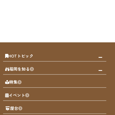
HOTトピック
みんなの旅行記
福岡を知る
天神エリア
福岡の見どころ
特集
博多旧市街
福岡の魅力
福岡城
イベント
観光カレンダー
歴史・文化
観光PR動画
屋台
まち歩き