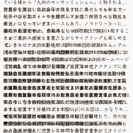
ている様から「九州のモンサンミッシェル」と称される自
然豊かな美しい島。金印が発見された島としても有名で、
古民家を改装した趣あるカフェでは、スペシャルティコー
絶景パワースポットや名物グルメが盛りだくさんな観光ス
ヒーや自家製スイーツを提供しており、休憩スペースにも
ポットになっています。
最適。コワーキングスペースもあり、ノマドワーカーにも
島の外周は約10km、自転車なら1時間ほどで島を１周するこ
嬉しいお店です。
手続きを済ませて、島案内もしっかり教えてもらい、
とができ、スポットを巡りながらサイクリングも楽しめま
さぁ、島旅へ出発します。
す。さらに、2023年春のビジターセンターのリニューアル
【シカシマサイクル】住所: 福岡市東区志賀島417-1
オープンに伴い、志賀島の歴史や自然についても体感しな
[MAP]TEL：050-6874-4398営業時間：9:00〜18:00定休日：火
【志賀海神社】住所：福岡市東区志賀島877 [MAP]TEL：
がら学べるようになりました。
曜費用：3時間2,000円〜詳細は公式ホームページ
092-603-6501参拝時間：6:00〜17:30詳細は公式ホームページ
志賀島ならではの特別な体験プログラムでアクティブに島
【11:00】パワースポット体験「志賀海神社」
【12:00】癒しの体験「荘嚴寺」
の魅力を満喫しませんか？
志賀島に鎮座する志賀海神社は、海神の総本山とも称さ
蓮台山荘嚴寺は、鎌倉時代の弘安元年（1278年）に聖一国
2023年10月に新設された梵鐘を吊るすための鐘楼堂。12時
志賀島の体験を楽しむ1日観光モデルコース2023版
れ、海上守護の神として『万葉集』にも詠まれています。
師（円爾）が開いたと伝わる臨済宗東福寺派の寺院で、延
と17時に美しい鐘の音色とともに時刻を知らせます。海風
志賀島へは、ベイサイドプレイス博多にある博多ふ頭から
小高い丘からは玄界灘を眺望でき、自然に囲まれたパワー
命地蔵菩薩像を本尊として祀っています。高台に位置し、
と連動した音色はなんとも心地よい癒しの瞬間です。事前
福岡市営渡船フェリーで、たったの30分。片道は、大人680
スポットは訪れるだけで心が浄化される気分です。
志賀の街並みや福岡市内、能古島まで一望できるお寺で
に申し出をしていれば、中を見学することができます。檜
作った後に選んだパワーストーンの意味を教えていただけ
円。ゆっくり9時後半台に乗っても10時台に志賀島へ到着し
す。
の香りに包まれた堂内に入るだけで心が安らぎ清められた
るので、今の自分に必要なことを言い当てられたようで
ます。
ような感覚です。そのまま本堂へ。
ハッとします！寺庭(じてい)さん(※)のお話は、かなりモチ
▼福岡市営渡船 時刻表・運賃
【12:15】祈願付の輪じゅず作り体験「荘嚴寺」
ベーションがアップします♪
本堂で祈願し、寺庭さんから島の秘話が聞けたり、市の指
▼https://www.city.fukuoka.lg.jp/kowan/kyakusen/hakata-
荘嚴寺本堂の木材である松と桜の木のじゅず玉をベース
(※)寺庭さん…住職の妻にあたる人物のこと。
定文化財に登録されている聖観音菩薩立像などの文化財も
port/hyo.html
に、直感で選んだパワーストーンを繋ぎ合わせてオリジナ
みることができ、充実した時間を過ごせます。