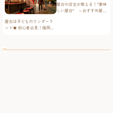
屋台の店主が教える！“美味
しい屋台” ～おすすめ屋台
グルメ編～
屋台は子どものワンダーラ
ンド★ 初心者必見！福岡博
多・子連れ屋台のススメ
PR