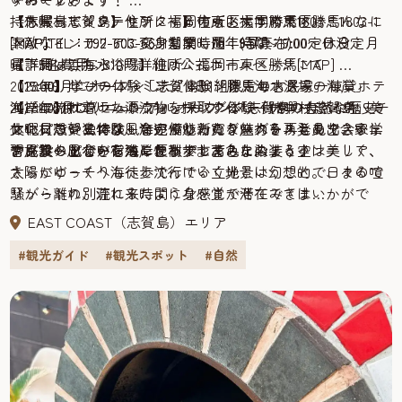
【休暇村志賀島】住所：福岡市東区大字勝馬1803‐1
【志賀島ビジターセンター】住所：福岡市東区勝馬1803-1
持ち帰ってインテリアにするのもおすすめです。こんなに
[MAP]TEL：092-603-6631期間：通年時間：9:00〜日没定
[MAP]TEL：092-603-6631営業時間：9:00〜17:00定休日：月
素敵なインテリアに変身しました！(写真右)
員：5名費用；310円詳細は公式ホームページにて
曜詳細はこちら
【下馬ヶ浜海水浴場】住所：福岡市東区勝馬[MAP]
【15:30】学びの体験「志賀島ビジターセンター」
【17:00】ビーチコーミング体験「勝馬海水浴場の海岸」
2023年9月にオープンした、1日1組限定の古民家一棟貸ホテ
2023年5月にリニューアルオープン。志賀島の自然や歴史、
海岸に流れ着いた漂流物を採取するビーチコーミング。美
【17:40】サンセットウォッチング体験「休暇村志賀島」
ル「LAMROF(ラムロフ)」。カウンター付きの大きなキッチ
文化について体験しながら、新たな魅力を再発見できる学
しい貝殻や独特な風合いが魅力のシーグラスとの出会いに
休暇村志賀島では、海辺でゆったり座れるリラックスチェ
ンにプロジェクターを完備した寛ぎスペースもあり、家族
習施設へとバージョンアップしました。
ワクワクしながら海岸を散歩してみましょう♪
アも貸し出しをしてくれます。茜色に染まる空は美しく、
やグループでの宿泊に便利です。
古民家の風合いを残したハイセンスな内装とインテリア、
太陽がゆっくり海へと沈んでいく光景は幻想的。日々の喧
さらにビーチへも徒歩で行ける立地ということで、まるで
騒から離れ、流れる時間に身をまかせてみてはいかがで
リゾートの別荘に来たような感覚で滞在できま
しょう。※季節によって日没時間は異なります
す。 【LAMROF(ラムロフ)】住所: 福岡市東区志賀島590-
EAST COAST（志賀島）エリア
【休暇村志賀島】住所：福岡市東区大字勝馬1803‐1
2[MAP]TEL: 050-6874-4398詳細は予約ページ
#観光ガイド
#観光スポット
#自然
[MAP]TEL：092-603-6631期間：通年時間：16:00〜日没定
あわせて楽しみたい志賀島おすすめイベント3選
員：5名費用：200円詳細は公式ホームページにて
志賀島で開催されているイベントにあわせて島に行くのも
【19:00】志賀島に泊まるなら！1日1組限定のNEWスポット
おすすめです。
1.毎年10月開催「志賀島金印まつり」
毎年10月に開催しているお祭りで、謎解きをしながら島を
めぐるスタンプラリーや新鮮な海産物を購入できる特産
市、島を１周するマラソン、地引網体験などイベントも盛