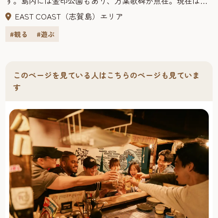
す。島内には金印公園もあり、万葉歌碑が点在。現在は、
［休暇村海水浴場］本館前に広がる白浜のビーチは全長
海や自然を感じる福岡市のリゾート地。海水浴、ヨット、
EAST COAST（志賀島）エリア
800m。透明度が高く、波の穏やかな海水浴場として人気。
ウインドサーフィンなどマリンレジャー・スポットとして
沖に点在する島々や玄界灘に落ちる夕陽の眺めも魅力で
#観る
#遊ぶ
はもちろん、新鮮な魚介類が島の食事処で楽しめます。潮
す。夏季はシャワー、更衣室、売店、プールを完備してお
見展望台からは昼間は玄界灘に浮かぶ島々、夜は福岡タ
り、雲形変形プールは、カラフルなプールサイドも楽しい
ワーや市街地の美しい夜景を一望できます。
プール。幼児用プールが合体しており、海ではちょっと…
志賀島は近接する「海の中道海浜公園」とともに福岡市を
このページを見ている人はこちらのページも見ていま
という小さなお子様も安心して遊ぶことができます。※駐
代表する観光スポットとして知られています。志賀島へ向
す
車場有/無料
かう道（通称「道切」）は博多湾と玄界灘の2つの海に挟ま
れ、美しい景観が最大の魅力。この道切は2025年4月に無電
柱化が完了し、電柱に遮られない素晴らしい景色が堪能で
きます。
また、サイクルスタンドやベンチ、立体文字のオブジェも
完備されており、休憩やフォトスポットとしても親しまれ
ています。