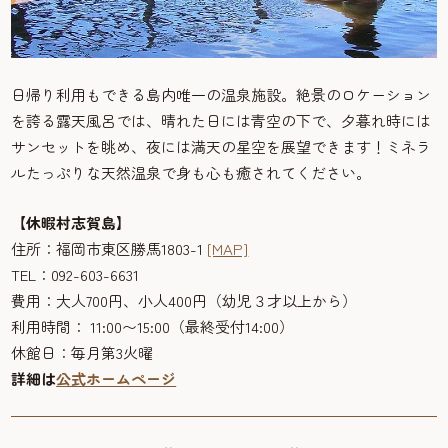
日帰り利用もできる島内唯一の温泉施設。絶景のロケーション
を誇る露天風呂では、晴れた日には青空の下で、夕暮れ時には
サンセットを眺め、夜には満天の星空を展望できます！ミネラ
ルたっぷりな天然温泉で身も心も癒されてください。
【休暇村志賀島】
住所：福岡市東区勝馬1803-1
[MAP]
TEL：092-603-6631
費用：大人700円、小人400円（幼児３才以上から）
利用時間： 11:00〜15:00（最終受付14:00）
休館日：毎月第3火曜
詳細は
公式ホームページ