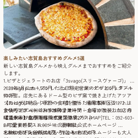
りだくさん！当日はJR西戸崎駅から無料シャトルバスも運
行しています。
【志賀島金印まつり】詳細は公式X @fuk_higashiku
2.獲れたて鮮魚をゲット「志賀島の朝市」
博多湾で獲れた新鮮なエビ、カニ、ヒラメなどが並ぶ朝
市。購入には整理番号は必要となるのでお買い求めの際に
はご注意ください。
【志賀島の朝市】住所：福岡市東区大字志賀島 志賀島漁港
楽しみたい志賀島おすすめグルメ5選
(市営渡船場横) [MAP]TEL：092-603-6509(福岡市漁業協同組
新しい志賀島グルメから映えグルメまでおすすめをご紹介
合志賀島支所 9:00～17:00 ※土・日・祝日を除く)営業：4
します。
月から12月上旬の第1・第3日曜(6:00～先着順に整理券を配
1.ピザとジェラートのお店「3svago(スリースヴァーゴ)」
布)詳細は公式ホームページ
2023年1月にオープンした土日限定営業のピザとジェラート
・3svago pizza 1,500円・ジェラート シングル 300円 ダブル
3.午後からゆっくりお買い物できる「弘の夕市」
のお店。店先にあるドーム型のピザ窯で焼き上げたアツア
500円
弘自慢の地魚が購入できる夕市。旬の時期には歯ごたえが
ツのピザは絶品！季節の食材を使った自家製ジェラートは
【3svago(スリースヴァーゴ)】住所：福岡市東区弘1272
美味しい「弘わかめ(天然・養殖)」もお求めいただけま
食後のデザートにおすすめ♪オーナー自らが改装した店内
[MAP]TEL：080-9245-2660営業時間：土曜10:30〜21:00、日
・いちごスムージー 500円
す。開始30分ほどで売り切れる場合もあるのでお目当ての
は温かみがあり落ちつく空間です。
曜10:30〜17:00詳細は公式インスタグラム
【浜幸家】住所：福岡市東区勝馬279-1 [MAP]TEL：092-603-
商品がある方はお早めに。加工品などは、すぐそばの
2.可愛すぎるスムージー「浜幸家」
6410営業時間：11:00〜18:00詳細は公式ホームページ
「SHOP ヒロ」で販売しています。
名物のさざえ釜飯はもちろん、いちごのスムージーも大人
3.おむすびランチが人気「しかむすび」
・omusubi set A 1,100円・竹包みset 650円
【弘の夕市】住所：福岡市東区大字弘 弘漁港 荷捌き施