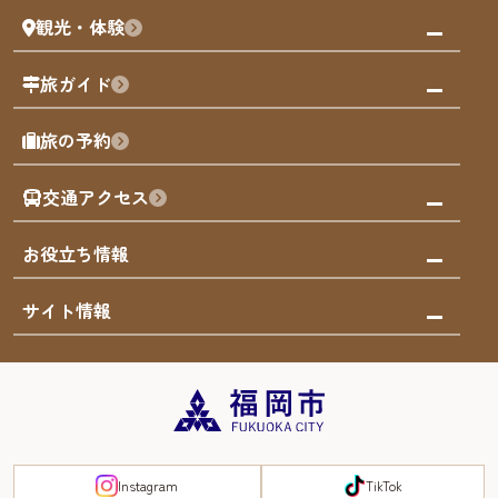
観光・体験
福岡グルメ
福岡の祭り
観る・遊ぶ
旅ガイド
屋台
福岡を楽しむ
モデルコース
旅の予約
買う
福岡のアート
AIおまかせコース
体験
福岡のナイトタイム
交通アクセス
オリジナルプラン
泊まる
福岡の歴史・文化
みんなの旅行記
市内交通ガイド
お役立ち情報
サステナブルツーリズム
お得なチケット
福岡検定
お知らせ
サイト情報
よかなび音声ガイド
災害情報
まち歩き・体験プログラム掲載申込
重要なお知らせ
福岡のエリア
お得なチケット
観光案内所一覧
エリアガイド
観光案内所一覧
緊急時の連絡先
博多旧市街
宿泊税
Instagram
TikTok
FUKUOKA EAST&WEST COAST