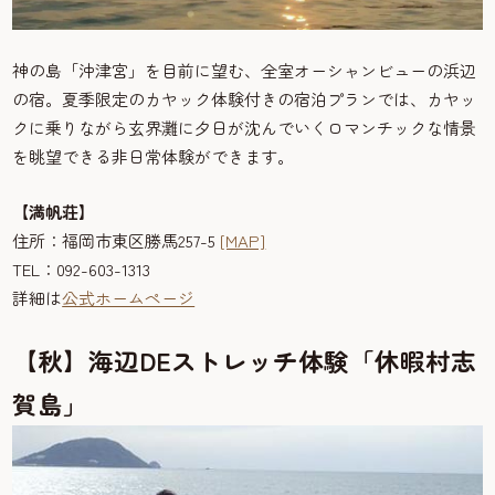
神の島「沖津宮」を目前に望む、全室オーシャンビューの浜辺
の宿。夏季限定のカヤック体験付きの宿泊プランでは、カヤッ
クに乗りながら玄界灘に夕日が沈んでいくロマンチックな情景
を眺望できる非日常体験ができます。
【満帆荘】
住所：福岡市東区勝馬257-5
[MAP]
TEL：092-603-1313
詳細は
公式ホームページ
【秋】海辺DEストレッチ体験「休暇村志
賀島」