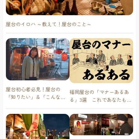
屋台のイロハ ～教えて！屋台のこと～
屋台初心者必見！屋台の
福岡屋台の「マナーあるあ
「知りたい」＆「こんな時
る」3選 これであなたも屋
どうしたらいい？」その疑
台通！
問に答えます！