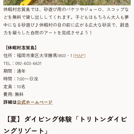
休暇村志賀島では、砂遊び用のバケツやジョーロ、スコップな
どを無料で貸し出ししてくれます。子どもはもちろん大人も夢
中になる砂遊び♪休暇村の目の前に広がる広大な砂浜で、創造
力を凝らした自然のアートを完成させよう！
【休暇村志賀島】
住所：福岡市東区大字勝馬1803‐1
[MAP]
TEL：092-603-6631
期間：通年
時間：7:00〜日没
定員：10名
費用: 無料
詳細は
公式ホームページ
【夏】ダイビング体験「トリトンダイビ
ングリゾート」