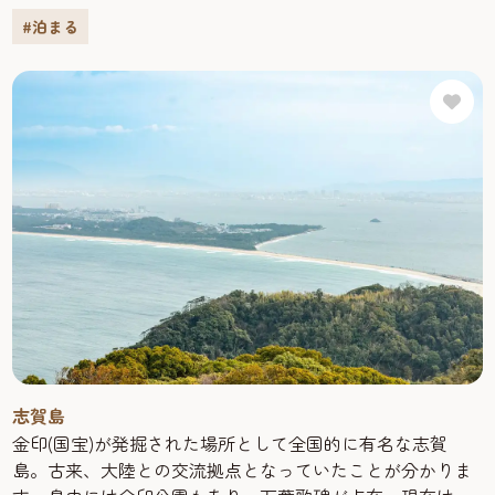
オーシャンビュー。玄界灘を一望しながら、おくろぎいた
#泊まる
だけます。また、平成17年にオープンした温泉館「金印の
湯」。玄界灘に沈む夕日を眺めながら「源泉かけ流し」の
温泉に入れば、日々の疲れがたちどころにとれていくよう
です。客室数74室／レストラン数2軒
［玄海グルメ］夕食は、バイキング形式で玄界灘の四季
折々の海の幸を堪能していただけます。お魚処コーナーで
は、玄界灘の旬の海の幸をお刺身で楽しめます。他にも、
季節の一品料理や、ご宴会料理（要問い合わせ）などもご
用意しています。また、休暇村では、玄海灘が一望できる
イタリアンレストラン「アイランド」を併設。自慢は季節
の素材を使用したシェフオリジナルのパスタ。お得なラン
チコースもあります（営業時間11:00～17:00）。
［ふれあいプラン］休暇村では、朝食前の30分程度自然を
感じながら楽しく歩く「お散歩会」を毎日実施していま
す。その他にも4月〜5月には珍しい「ニューサニーオレン
志賀島
ジ」狩りや、8月には「スキューバーダイビング」体験な
金印(国宝)が発掘された場所として全国的に有名な志賀
ど、志賀島ならではのふれあいプランをお楽しみいただけ
島。古来、大陸との交流拠点となっていたことが分かりま
ます。