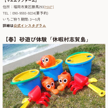
【マエムラファーム】
住所：福岡市東区勝馬293
[MAP]
TEL：090-9593-9224(要予約)
いちご狩り期間: 3〜5月
詳細は
公式インスタグラム
【春】砂遊び体験「休暇村志賀島」