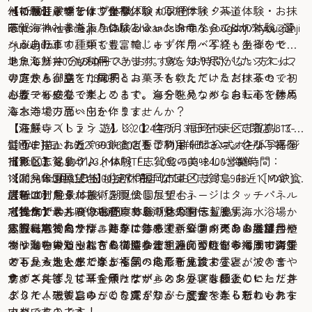
【10:30】アクティブ体験「シカシマサイクル」
ルの輪じゅずを作ります。
・祈願付き輪じゅず作り体験 4000円
他にも荘嚴寺では、坐禅体験・写経体験・茶道体験・お抹
志賀海神社参道入り口にあるレンタサイクル&カフェ。選
https://www.ne.jp/asahi/shikanoshima/syougonji/syougonji
茶セット・まち歩き体験といったお寺ならではの体験プラ
べる自転車の種類も豊富で、キッズ用バイクもあるので
/juzu/juzu
ンがあります。中でも、輪じゅず作り・写経・坐禅をセッ
ファミリーでも利用できます。島を知り尽くしたスタッフ
トにした120分のコースがおすすめ。お時間がない方には、
地魚海鮮丼 1,650円
の方から、島を１周するコースも教えていただけるので初
寺庭さんが立てた抹茶とお菓子をいただけるお抹茶セット
アラ炊き御膳 1,870円
心者でも安心です。
がカフェ感覚で楽しめます。自分を見つめなおし心を休め
お腹一杯になったところで、海を眺めながら自転車で勝馬
るお寺での思い出を作りませんか？
海水浴場方面へ向かいます。
【荘嚴寺（しょうごんじ）】住所：福岡市東区志賀島813-
【海鮮レストラン 遊】※2024年3月31日をもって閉店して
1 [MAP]TEL：092-603-6702(要予約)詳細は公式ホームページ
おります。お近くの飲食店をご利用ください。住所：福岡
壁面に描かれたアートとともにフォトジェニックな写真を
【13:00】名物グルメ体験「志賀島の美味しい海鮮」
市東区志賀島411-3 [MAP]TEL：092-603-2400営業時間：
撮影しましょう♪
※2024年3月31日をもって閉店しております。お近くの飲食
11:00〜15:30 (L.O15:00)定休日：なし
【潮見公園展望台】住所：福岡市東区志賀島968−1 [MAP]
店をご利用ください。
【14:30】絶景体験「潮見公園展望台」
詳細はこちら
最新のデジタル技術を駆使したサイネージはタッチパネル
名物サザエ丼 1,650円
志賀島で最も高い場所にある潮見公園へも勝馬海水浴場か
【15:00】のんびりお昼寝体験「休暇村志賀島」
で操作でき、映像と音声で島の魅力を伝えます。
志賀島名物のサザエ丼をはじめ、新鮮さが売りの海鮮丼や
ら自転車で向かうことができます。公園内にある展望台か
休暇村志賀島では、簡単に持ち運べるサイズのお昼寝用
実際に触ったり持ったり、体感できるコンテンツでは、植
ボリュームたっぷりの御膳など、漁師の町ならではの海鮮
らは海の中道や能古島、博多湾を超えて広がる福岡市街ま
マットを貸し出しをしてくれます。向かい側の海岸で青空
物や動物の知られざる構造や仕組み、習性を学べます。子
メニューをいただけます。
でも見ることができ、福岡の地形を見渡すことができま
の下、大地を感じながら気の向くままにお昼寝。波の音や
どもから大人まで楽しく学べる最新施設です。
サザエ丼は、甘辛く煮たサザエとワカメを卵とじにした丼
す。
鳥のさえずりに耳を傾けながらのお昼寝は極上のヒーリン
クイズに答えて「金印っぽい」スタンプも最後にいただき
ぶりで、磯の旨みが口に広がり、一度食べたら忘れられな
グタイムです。ゆっくり寛ぎながら読書を楽しむのもおす
ました！志賀島のことを深く知ることができる新しいテー
いおいしさです！
すめです。
マパークのよう！