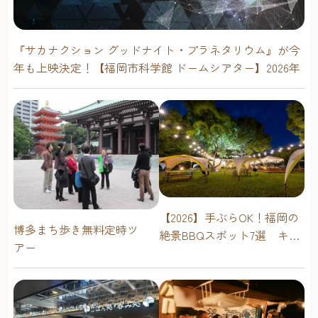
『サカナクション グッドナイト・プラネタリウム』が今
年も上映決定！【福岡市科学館 ドームシアター】2026年
【2026】手ぶらOK！福岡の
博多まち歩き無料定時ツ
絶景BBQスポット7選 キャ
アー
ンプ場・海辺・公園で手軽
に楽しむ