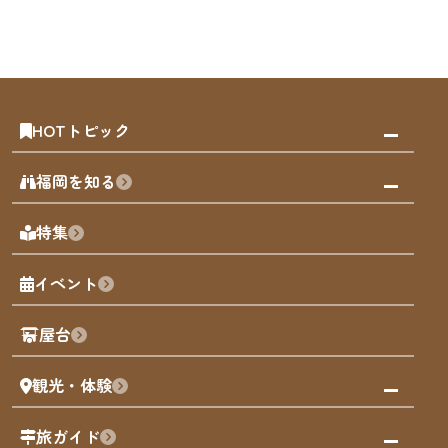
HOTトピック
みんなの旅行記
福岡を知る
天神エリア
福岡の見どころ
特集
博多旧市街
福岡の魅力
福岡城
イベント
観光カレンダー
歴史・文化
観光PR動画
屋台
まち歩き
観光・体験
福岡グルメ
福岡の祭り
観る・遊ぶ
旅ガイド