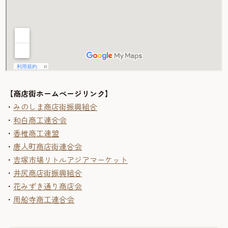
【商店街ホームページリンク】
・
みのしま商店街振興組合
・
和白商工連合会
・
香椎商工連盟
・
唐人町商店街連合会
・
吉塚市場リトルアジアマーケット
・
井尻商店街振興組合
・
花みずき通り商店会
・
周船寺商工連合会