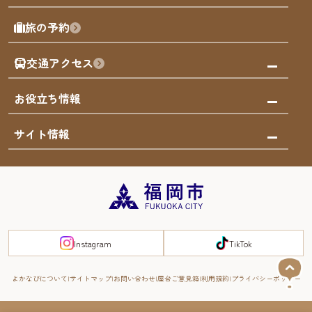
屋台
福岡を楽しむ
モデルコース
旅の予約
買う
福岡のアート
AIおまかせコース
体験
福岡のナイトタイム
交通アクセス
オリジナルプラン
泊まる
福岡の歴史・文化
みんなの旅行記
市内交通ガイド
お役立ち情報
サステナブルツーリズム
お得なチケット
福岡検定
お知らせ
サイト情報
よかなび音声ガイド
災害情報
まち歩き・体験プログラム掲載申込
重要なお知らせ
福岡のエリア
お得なチケット
観光案内所一覧
エリアガイド
観光案内所一覧
緊急時の連絡先
博多旧市街
宿泊税
Instagram
TikTok
FUKUOKA EAST&WEST COAST
スマートトラベルガイド
福岡城・鴻臚館
よかなびについて
サイトマップ
お問い合わせ
屋台ご意見箱
利用規約
プライバシーポリシー
RIVER FRONT