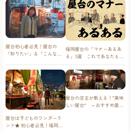
屋台初心者必見！屋台の
福岡屋台の「マナーあるあ
「知りたい」＆「こんな時
る」3選 これであなたも屋
どうしたらいい？」その疑
台通！
問に答えます！
屋台の店主が教える！“美味
しい屋台” ～おすすめ屋台
グルメ編～
屋台は子どものワンダーラ
ンド★ 初心者必見！福岡博