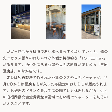
ゴゴー商会から福博であい橋へまっすぐ歩いていくと、橋の
先にガラス張りのおしゃれな外観が特徴的な「TOFFEE Park」
があります。西中洲にある豆腐や豆乳の料理が楽しめる「三原
豆腐店」の姉妹店です。
定番は独自製法で作られた豆乳のラテや豆乳ドーナッツ、12
月17日からは豆腐もちが入った冬限定のおしるこが販売されま
す。お好みのドリンクを片手に公園でひと休みしながら、近く
の旧福岡県公会堂貴賓館や福博であい橋でシャッターを切るの
がオススメです。