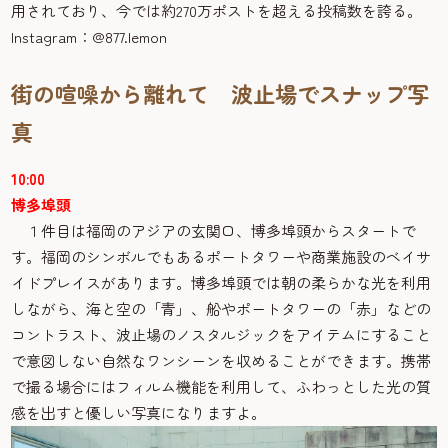
用されており、今では約270万ポストを超える投稿数を誇る。
Instagram：@877.lemon
街の喧噪から離れて 波止場でスナップ写
真
10:00
博多埠頭
１件目は福岡のアジアの玄関口、博多埠頭からスタートで
す。福岡のシンボルでもあるポートタワーや商業施設のベイサ
イドプレイスがあります。博多埠頭では朝の柔らかな光を利用
しながら、海と空の「青」、船やポートタワーの「赤」などの
コントラスト、波止場のノスタルジックをアイテムにすること
で意図しない自然なワンシーンを収めることができます。携帯
で撮る場合にはフィルム機能を利用して、ふわっとした光の質
感を出すと優しい写真になりますよ。