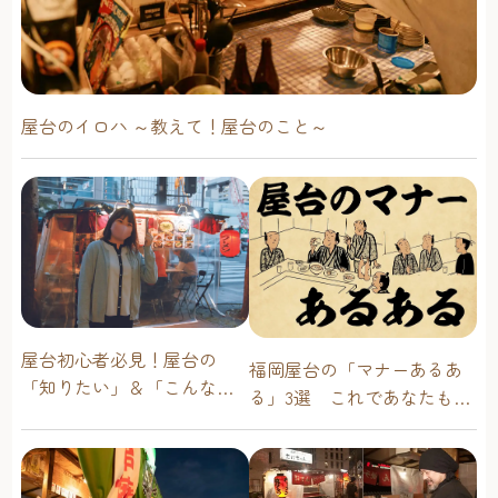
屋台のイロハ ～教えて！屋台のこと～
屋台初心者必見！屋台の
福岡屋台の「マナーあるあ
「知りたい」＆「こんな時
る」3選 これであなたも屋
どうしたらいい？」その疑
台通！
問に答えます！