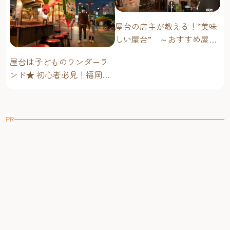
屋台の店主が教える！“美味
しい屋台” ～おすすめ屋台
グルメ編～
屋台は子どものワンダーラ
ンド★ 初心者必見！福岡博
多・子連れ屋台のススメ
PR