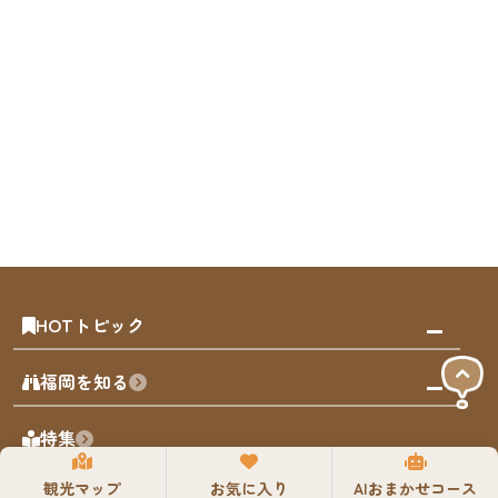
HOTトピック
みんなの旅行記
福岡を知る
天神エリア
福岡の見どころ
特集
博多旧市街
福岡の魅力
福岡城
観光マップ
お気に入り
AIおまかせコース
イベント