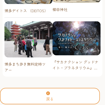
櫛田神社
博多デイトス （DEITOS）
『サカナクション グッドナ
博多まち歩き無料定時ツ
イト・プラネタリウム』が
アー
今年も上映決定！【福岡市
科学館 ドームシアター】
2026年
戻る