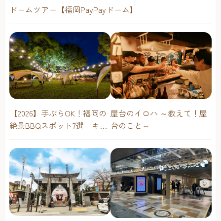
ドームツアー【福岡PayPayドーム】
屋台のイロハ ～教えて！屋
【2026】手ぶらOK！福岡の
台のこと～
絶景BBQスポット7選 キャ
ンプ場・海辺・公園で手軽
に楽しむ