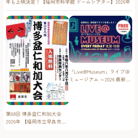
年も上映決定！【福岡市科学館 ドームシアター】2026年
「Live@Museum」ライブ＠
ミュージアム ～2026 最新イ
ベントスケジュール！【福
岡アジア美術館】
第68回 博多盆仁和加大会
2026年 【福岡市立早良市民
センター】～仁和加もある
けん博多たい！！