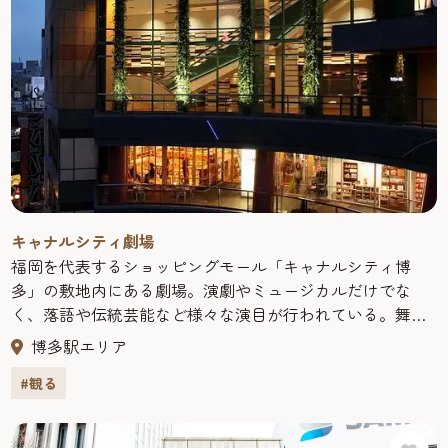
てくれるエンターテイメント施設も盛りだくさん。
キャナルシティ劇場
福岡を代表するショッピングモール「キャナルシティ博
多」の敷地内にある劇場。演劇やミュージカルだけでな
く、落語や伝統芸能など様々な演目が行われている。舞台
と客席の距離が非常に近いため、迫力のある演劇を楽しめ
博多駅エリア
ると評判だ。
#観る