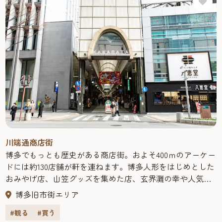
川端通商店街
博多でもっとも歴史がある商店街。およそ400ｍのアーケー
ドには約130店舗が軒を連ねます。博多人形をはじめとした
おみやげ店、山笠グッズを集めた店、玄界灘の幸や人気
ラーメン店もあり、博多散策の定番スポット。金・土・日
博多旧市街エリア
曜やイベント時には、商店街の中にあるイベント広場で名
#観る
#買う
物の川端ぜんざいも味わえます。夕方5時には完売するた