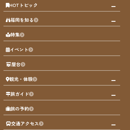
HOTトピック
みんなの旅行記
福岡を知る
天神エリア
福岡の見どころ
特集
博多旧市街
福岡の魅力
福岡城
イベント
観光カレンダー
歴史・文化
観光PR動画
屋台
まち歩き
観光・体験
福岡グルメ
福岡の祭り
観る・遊ぶ
旅ガイド
屋台
福岡を楽しむ
モデルコース
旅の予約
買う
福岡のアート
AIおまかせコース
体験
福岡のナイトタイム
交通アクセス
オリジナルプラン
泊まる