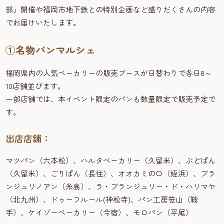
部」開催や福岡市地下鉄との特別企画など盛りだくさんの内容
でお届けいたします。
①名物パンマルシェ
福岡県内の人気ベーカリーの販売ブースが日替わりで各日8～
10店舗並びます。
一部店舗では、本イベント限定のパンも数量限定で販売予定で
す。
出店店舗：
マツパン（六本松）、ハルタベーカリー（久留米）、ぶどぱん
（久留米）、ごりぱん（長住）、オオカミの口（姪浜）、ブラ
ンジュリノアン（糸島）、ラ・ブランジュリー・ド・ハリマヤ
（北九州）、ドゥーフルール(神松寺)、パン工房笹山（鞍
手）、ケイゾーベーカリー（今宿）、モロパン（平尾）