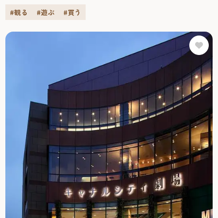
と、ここに来ればとにかく退屈することなし！海外からの
#観る
#遊ぶ
#買う
観光客も多い福岡観光では人気のスポットだ。
買うキャナルシティ博多は、注目のショップが多数集まる
複合商業施設。ファッションから雑貨まで約140店の専門店
が軒を連ねる「キャナルシティオーパ」をはじめ、良質の
食品、衣料、生活雑貨から家具、家電までフルアイテムが
揃う「ＭＵＪＩ」など、一日ではとても回りきれない
ショッピングスポットが目白押しだ。
食べる広大な敷地内には、特別な日に利用したいお洒落な
レストランから手軽なファーストフードまで、和・洋・中
を問わず多くの飲食店がある。ノースビルには観光客から
人気の「一蘭」や「電光石火」、お買物の休憩にも便利な
「星乃珈琲店」といったカフェなどバラエティ豊かなお店
が集まっている。
観る・遊ぶキャナルシティ博多は、ミュージカルや演劇を
楽しめる「キャナルシティ劇場」や、13のスクリーンを持
つシネマコンプレックス「ユナイテッド・シネマ キャナ
ルシティ13」、メダルゲームやＵＦＯキャッチャーなどを
多数取りそろえた「TAITO STATION」など、遊び心を満たし