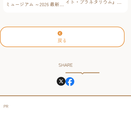
イト・プラネタリウム』が
ミュージアム ～2026 最新イ
今年も上映決定！【福岡市
ベントスケジュール！【福
科学館 ドームシアター】
岡アジア美術館】
2026年
戻る
SHARE
PR