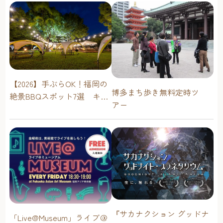
【2026】手ぶらOK！福岡の
博多まち歩き無料定時ツ
絶景BBQスポット7選 キャ
アー
ンプ場・海辺・公園で手軽
に楽しむ
『サカナクション グッドナ
「Live@Museum」ライブ＠