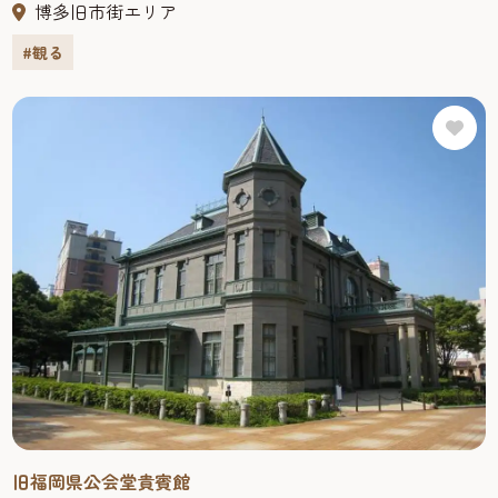
く、そんな想いをこめて名づけられました。長さ78.2mの橋
博多旧市街エリア
の上は遊歩道、ベンチの上でゆっくり那珂川の風景を楽し
#観る
むことができます。夜になると楽器を演奏する人やパ
フォーマンスを披露する人などで大変賑やかです。 2017年
に大ヒットした映画「君の膵臓をたべたい」にも登場しま
した。
また、貴賓館側のたもとには水上バスの乗り場がありま
す。
旧福岡県公会堂貴賓館