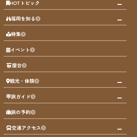
HOTトピック
みんなの旅行記
福岡を知る
天神エリア
福岡の見どころ
特集
博多旧市街
福岡の魅力
福岡城
イベント
観光カレンダー
歴史・文化
観光PR動画
屋台
まち歩き
観光・体験
福岡グルメ
福岡の祭り
観る・遊ぶ
旅ガイド
屋台
福岡を楽しむ
モデルコース
旅の予約
買う
福岡のアート
AIおまかせコース
体験
福岡のナイトタイム
交通アクセス
オリジナルプラン
泊まる
福岡の歴史・文化