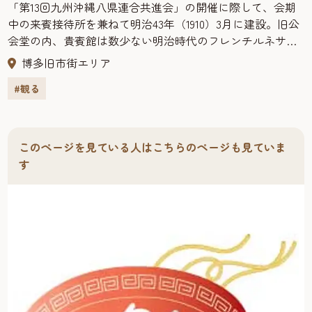
「第13回九州沖縄八県連合共進会」の開催に際して、会期
中の来賓接待所を兼ねて明治43年（1910）3月に建設。旧公
会堂の内、貴賓館は数少ない明治時代のフレンチルネサン
スを基調としている。木造公共建物として貴重であり、国
博多旧市街エリア
の重要文化財（建造物）に指定。
#観る
【入館料】・大人 200円・子ども(15歳未満) 100円・6歳未
満、65歳以上は入館無料
旧福岡県公会堂貴賓館では、展示物を案内する無料の多言
語音声ガイド『jaj.jp』が常時利用できます。来館者様のお
このページを見ている人はこちらのページも見ていま
手持ちのスマートフォンやタブレット等で、インターネッ
す
ト接続やアプリのダウンロードの必要なく、各スポットを
紹介した音声を聴くことができます。