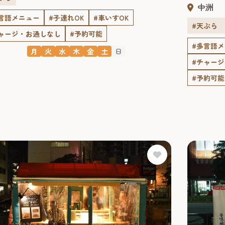
中洲
言語メニュー
#子連れOK
#車いすOK
#天ぷら
ャージ・お通しなし
#予約可能
#多言語
月
火
水
木
金
土
日
#チャー
#予約可能