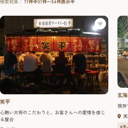
検索結果：
77件中37件〜54件表示中
玄海
笑平
現存
心熱い大将のこだわりと、お客さんへの愛情を感じ
天
る屋台
#天