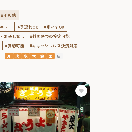
#その他
メニュー
#子連れOK
#車いすOK
ジ・お通しなし
#外国語での接客可能
#貸切可能
#キャッシュレス決済対応
月
火
水
木
金
土
日