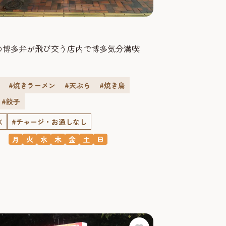
の博多弁が飛び交う店内で博多気分満喫
#焼きラーメン
#天ぷら
#焼き鳥
#餃子
K
#チャージ・お通しなし
月
火
水
木
金
土
日