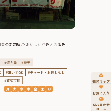
創業の老舗屋台 おいしい料理とお酒を
#焼き鳥
#餃子
K
#車いすOK
#チャージ・お通しなし
#貸切可能
観光マップ
月
火
水
木
金
土
日
お気に入り
AIおまかせ
コース