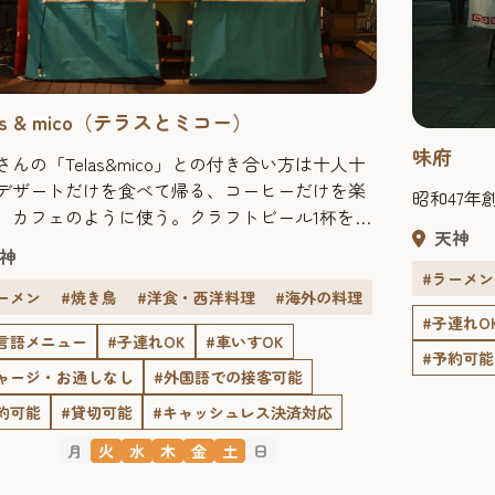
las & mico（テラスとミコー）
味府
さんの「Telas&mico」との付き合い方は十人十
デザートだけを食べて帰る、コーヒーだけを楽
昭和47年
、カフェのように使う。クラフトビール1杯をグ
天神
と飲んで帰るお客さんもいるのだとか。それぞ
神
使い方があるのも、多種多様なメニューが並ぶ
#ラーメン
elas&mico」らしさなのかもしれません。 【店主
ーメン
#焼き鳥
#洋食・西洋料理
#海外の料理
ススメ！】鉄串三種セット 1,100円自家製明太
#子連れO
言語メニュー
#子連れOK
#車いすOK
ー ブルースケッタ 500円博多麻辣ま...
#予約可能
ャージ・お通しなし
#外国語での接客可能
約可能
#貸切可能
#キャッシュレス決済対応
月
火
水
木
金
土
日