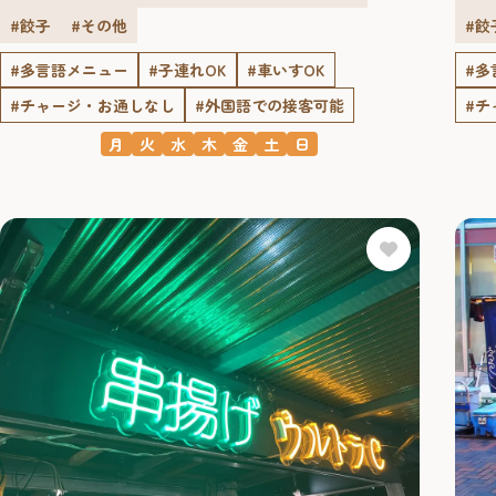
#餃子
#その他
#餃
#多言語メニュー
#子連れOK
#車いすOK
#多
#チャージ・お通しなし
#外国語での接客可能
#チ
月
火
水
木
金
土
日