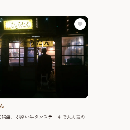
ん
天婦羅、ぶ厚い牛タンステーキで大人気の
！