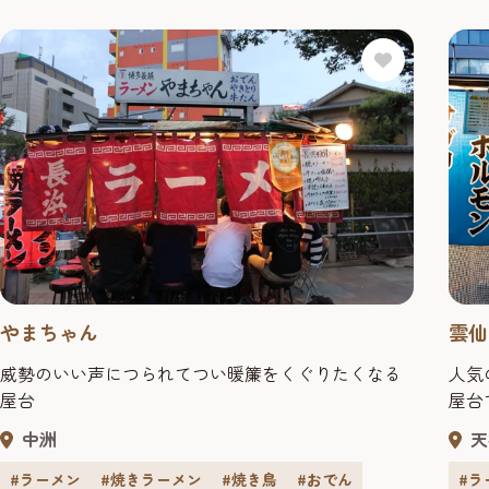
やまちゃん
雲仙
威勢のいい声につられてつい暖簾をくぐりたくなる
人気
屋台
屋台
中洲
天
#ラーメン
#焼きラーメン
#焼き鳥
#おでん
#ラ