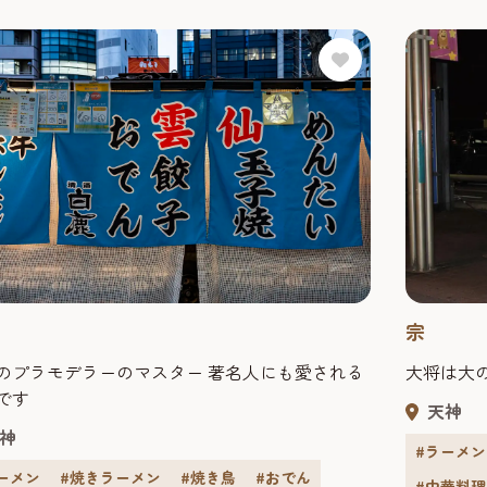
宗
のプラモデラーのマスター 著名人にも愛される
大将は大
です
天神
神
#ラーメン
ーメン
#焼きラーメン
#焼き鳥
#おでん
#中華料理