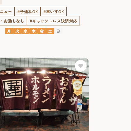
メニュー
#子連れOK
#車いすOK
ジ・お通しなし
#キャッシュレス決済対応
月
火
水
木
金
土
日