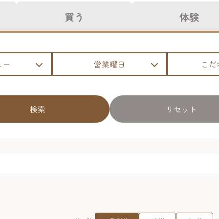
買う
体験
ュー
営業曜日
こだ
検索
リセット