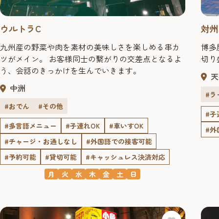
ウルトラC
対州
九州産の野菜や肉を素材の美味しさを楽しめる串カ
博多
ツがメイン。 お客様同士の繋がりの交差点となるよ
切り
う、会話のきっかけを生んでいきます。
天
中洲
#ラ
#おでん
#その他
#子
#多言語メニュー
#子連れOK
#車いすOK
#外
#チャージ・お通しなし
#外国語での接客可能
#予約可能
#貸切可能
#キャッシュレス決済対応
月
火
水
木
金
土
日