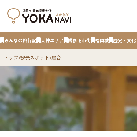
みんなの旅行記
天神エリア
博多旧市街
福岡城
歴史・文化
トップ
›
観光スポット
›
屋台