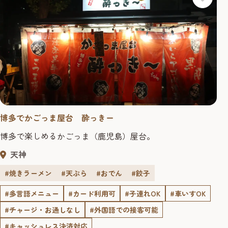
博多でかごっま屋台 酔っきー
博多で楽しめるかごっま（鹿児島）屋台。
天神
#焼きラーメン
#天ぷら
#おでん
#餃子
#多言語メニュー
#カード利用可
#子連れOK
#車いすOK
#チャージ・お通しなし
#外国語での接客可能
#キャッシュレス決済対応