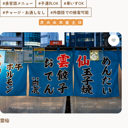
#多言語メニュー
#子連れOK
#車いすOK
#チャージ・お通しなし
#外国語での接客可能
月
火
水
木
金
土
日
雲仙