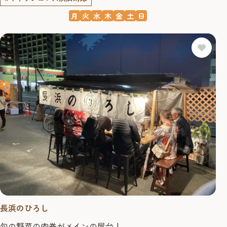
月
火
水
木
金
土
日
長浜のひろし
旬の野菜の肉巻がメインの屋台！