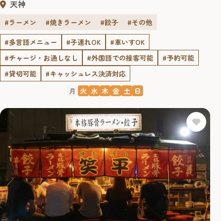
天神
#ラーメン
#焼きラーメン
#餃子
#その他
#多言語メニュー
#子連れOK
#車いすOK
#チャージ・お通しなし
#外国語での接客可能
#予約可能
#貸切可能
#キャッシュレス決済対応
月
火
水
木
金
土
日