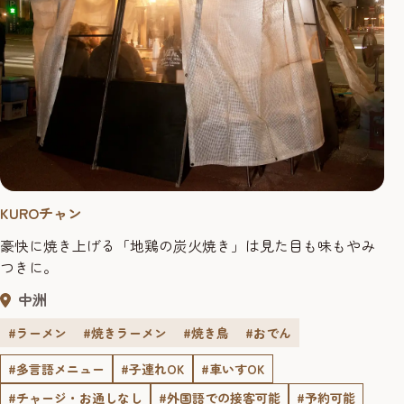
KUROチャン
豪快に焼き上げる「地鶏の炭火焼き」は見た目も味もやみ
つきに。
中洲
#ラーメン
#焼きラーメン
#焼き鳥
#おでん
#多言語メニュー
#子連れOK
#車いすOK
#チャージ・お通しなし
#外国語での接客可能
#予約可能