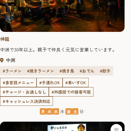
伸龍
中洲で30年以上。親子で仲良く元気に営業しています。
中洲
#ラーメン
#焼きラーメン
#焼き鳥
#おでん
#餃子
#多言語メニュー
#子連れOK
#車いすOK
#チャージ・お通しなし
#外国語での接客可能
#キャッシュレス決済対応
月
火
水
木
金
土
日