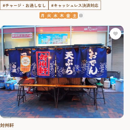
#チャージ・お通しなし
#キャッシュレス決済対応
月
火
水
木
金
土
日
対州軒