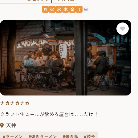
月
火
水
木
金
土
日
ナカナカナカ
クラフト生ビールが飲める屋台はここだけ！
天神
#ラーメン
#焼きラーメン
#焼き鳥
#餃子