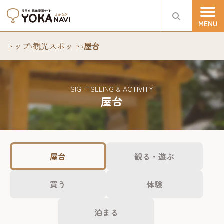
トップ
›
観光スポット
›
屋台
SIGHTSEEING & ACTIVITY
屋台
屋台
観る・遊ぶ
買う
体験
泊まる