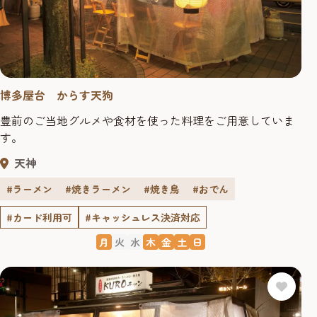
博多屋台 からす天狗
豊前のご当地グルメや食材を使った料理をご用意していま
す。
天神
#ラーメン
#焼きラーメン
#焼き鳥
#おでん
#カード利用可
#キャッシュレス決済対応
月
火
水
木
金
土
日