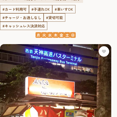
#カード利用可
#子連れOK
#車いすOK
#チャージ・お通しなし
#貸切可能
#キャッシュレス決済対応
月
火
水
木
金
土
日