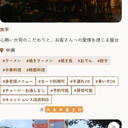
笑平
心熱い大将のこだわりと、お客さんへの愛情を感じる屋台
中洲
#ラーメン
#焼きラーメン
#焼き鳥
#おでん
#餃子
#中華料理
#韓国料理
#多言語メニュー
#カード利用可
#子連れOK
#車いすOK
#チャージ・お通しなし
#予約可能
#貸切可能
#キャッシュレス決済対応
月
火
水
木
金
土
日