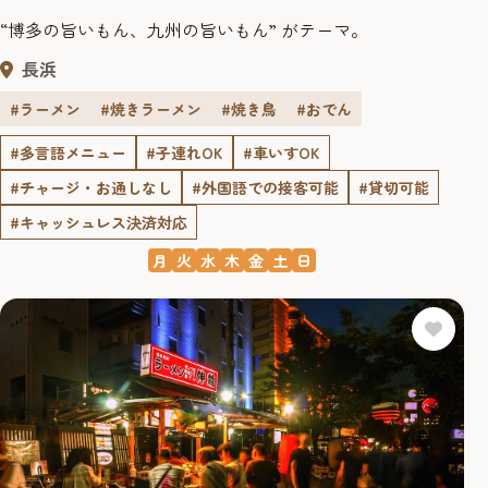
“博多の旨いもん、九州の旨いもん” がテーマ。
長浜
#ラーメン
#焼きラーメン
#焼き鳥
#おでん
#多言語メニュー
#子連れOK
#車いすOK
#チャージ・お通しなし
#外国語での接客可能
#貸切可能
#キャッシュレス決済対応
月
火
水
木
金
土
日