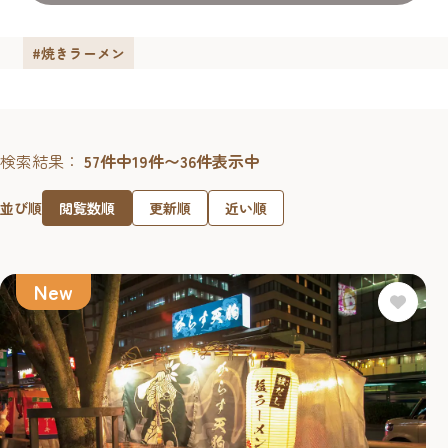
#焼きラーメン
検索結果：
57件中19件〜36件表示中
閲覧数順
更新順
近い順
並び順
New