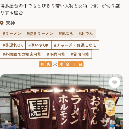
博多屋台の中でもとびきり若い大将と女将（母）が切り盛
りする屋台
天神
#ラーメン
#焼きラーメン
#天ぷら
#おでん
#子連れOK
#車いすOK
#チャージ・お通しなし
#外国語での接客可能
#予約可能
#貸切可能
月
火
水
木
金
土
日