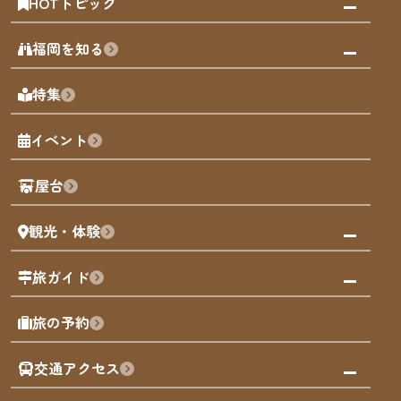
HOTトピック
みんなの旅行記
福岡を知る
天神エリア
福岡の見どころ
特集
博多旧市街
福岡の魅力
福岡城
イベント
観光カレンダー
歴史・文化
観光PR動画
屋台
まち歩き
観光・体験
福岡グルメ
福岡の祭り
観る・遊ぶ
旅ガイド
屋台
福岡を楽しむ
モデルコース
旅の予約
買う
福岡のアート
AIおまかせコース
体験
福岡のナイトタイム
交通アクセス
オリジナルプラン
泊まる
福岡の歴史・文化