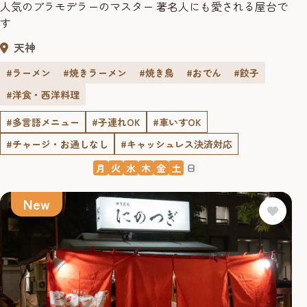
人気のプラモデラーのマスター 著名人にも愛される屋台で
す
天神
#ラーメン
#焼きラーメン
#焼き鳥
#おでん
#餃子
#洋食・西洋料理
#多言語メニュー
#子連れOK
#車いすOK
#チャージ・お通しなし
#キャッシュレス決済対応
月
火
水
木
金
土
日
New