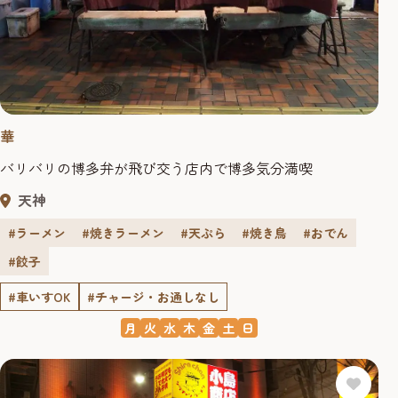
華
バリバリの博多弁が飛び交う店内で博多気分満喫
天神
#ラーメン
#焼きラーメン
#天ぷら
#焼き鳥
#おでん
#餃子
#車いすOK
#チャージ・お通しなし
月
火
水
木
金
土
日