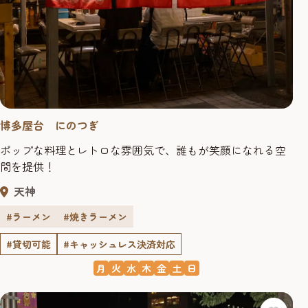
博多屋台 にのつぎ
ポップな料理とレトロな雰囲気で、誰もが笑顔になれる空
間を提供！
天神
#ラーメン
#焼きラーメン
#貸切可能
#キャッシュレス決済対応
月
火
水
木
金
土
日