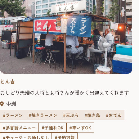
とん吉
おしどり夫婦の大将と女将さんが暖かく出迎えてくれます
中洲
#ラーメン
#焼きラーメン
#天ぷら
#焼き鳥
#おでん
#多言語メニュー
#子連れOK
#車いすOK
#チャージ・お通しなし
#予約可能