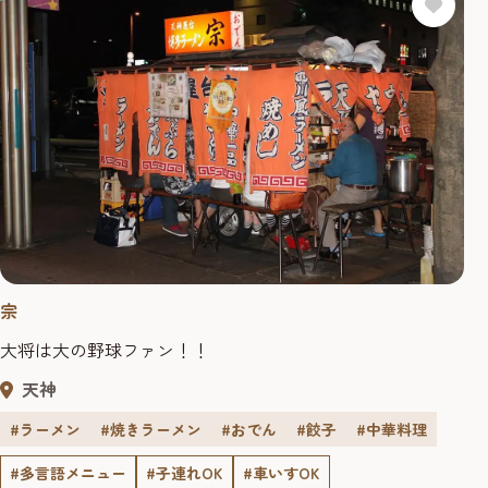
宗
大将は大の野球ファン！！
天神
#ラーメン
#焼きラーメン
#おでん
#餃子
#中華料理
#多言語メニュー
#子連れOK
#車いすOK