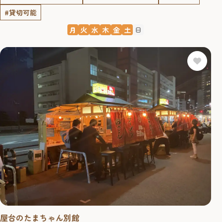
#貸切可能
月
火
水
木
金
土
日
屋台のたまちゃん別館