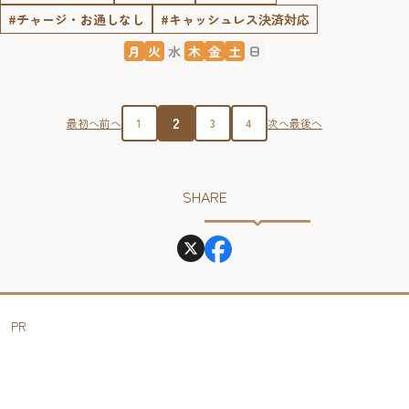
#チャージ・お通しなし
#キャッシュレス決済対応
月
火
水
木
金
土
日
2
最初へ
前へ
1
3
4
次へ
最後へ
SHARE
PR