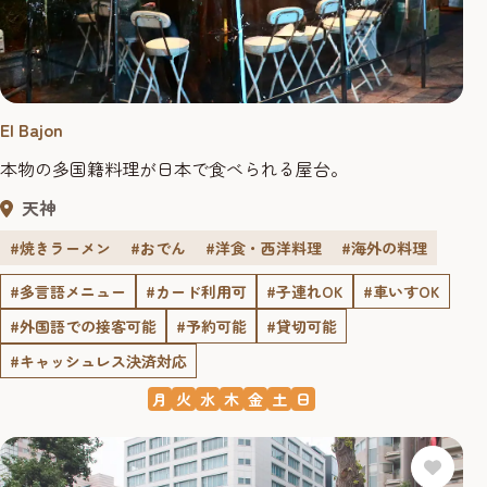
El Bajon
本物の多国籍料理が日本で食べられる屋台。
天神
#焼きラーメン
#おでん
#洋食・西洋料理
#海外の料理
#多言語メニュー
#カード利用可
#子連れOK
#車いすOK
#外国語での接客可能
#予約可能
#貸切可能
#キャッシュレス決済対応
月
火
水
木
金
土
日