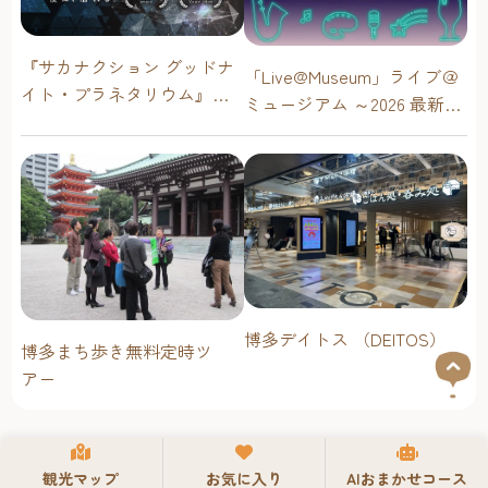
パン」をモットーに、“なつかしく、優しい味のパン”が
揃っています。
『サカナクション グッドナ
定番のパンに加え新作のパンも。新作パン情報はInstagram
「Live@Museum」ライブ＠
イト・プラネタリウム』が
で随時発信
ミュージアム ～2026 最新イ
今年も上映決定！【福岡市
2階にはイートインスペースもあり、パンを購入すると、
ベントスケジュール！【福
科学館 ドームシアター】
『Gcoffee（ジー・コーヒー）』（福岡県大野城市）が焙
岡アジア美術館】
2026年
煎したオリジナルのブレンドコーヒーを無料で提供してく
れます。
❖ナガタパン 箱崎店住所：福岡市東区箱崎1-44-20TEL：
092-643-8680営業時間：8:00-18:00 （売り切れ次第閉店）定
休日：火曜日、木曜日 ※Instagramで確認を
https://pannagata-
hakozaki.com/https://www.instagram.com/hakozaki8739naga
博多デイトス （DEITOS）
博多まち歩き無料定時ツ
ta/
アー
◎箱崎商店街には魅力的な店がたくさんあります。 詳
しくはこちらでご覧ください！
昭和の香りとアジアの異国情緒が共存する商店街吉塚リト
ルアジアマーケット
観光マップ
お気に入り
AIおまかせコース