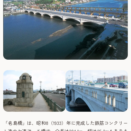
「名島橋」は、昭和8（1933）年に完成した鉄筋コンクリー
ト造の七連アーチ橋で、全長は204.1m、幅は25.2mもありま