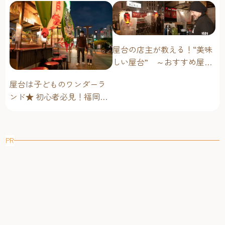
営業時間：16：00～24：00 ※水曜日17:00～、日曜日14:00～
23:00(L.O.22:00)定休日：火曜日
https://www.tenjousajiki.com/
昼は茶房で名物甘味、夜は酒房でこだわりビールに舌鼓筥
屋台の店主が教える！“美味
崎 鳩太郎商店（はこざき きゅうたろうしょうてん）
しい屋台” ～おすすめ屋台
全11種類のクラフトビールや世界のビールが揃う
グルメ編～
筥崎宮から徒歩1分の場所にある古民家づくりのビアバー。
屋台は子どものワンダーラ
国内外のクラフトビールが樽生で10種類以上そろい、飲み
ンド★ 初心者必見！福岡博
比べセットや飲み放題などを楽しめます。
多・子連れ屋台のススメ
和洋折衷の斬新な創作料理が自慢。なかでも人気の『鳩太
郎名物ポルチーニおでん』は、残ったポルチーニソースで
作るチーズリゾットも格別です。
PR
昼間は、ランチや甘味をいただける茶房として利用するこ
とも。蒙古襲来を退けたという筥崎宮の伝承から、そのと
き使われた鉄砲（てつはう）をイメージしてつくられた
『てつはう餅』は、この店ならではの名物菓子で、持ち帰
りもできます。また、クラフトビールは1日中提供している
ので、昼飲みにもおすすめです。