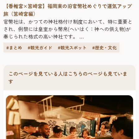
には80種類以上のパンが。オンライ ン販売も行っていま
舗ごとに異なる（HPの店舗紹介で確認を）
【香椎宮×筥崎宮】福岡東の旧官幣社めぐりで運気アップ
す。
https://yoshiduka-yla.com/
旅（筥崎宮編）
福岡市の中心部から少し離れた地にありながら、地元だけ
※営業時間は、新型コロナウイルスへの対策などで変更に
官幣社は、かつての神社格付け制度において、特に重要と
でなく全国のパン好きにその名をとどろかすブーランジェ
なっている場合があります。各店舗のサイトやSNSをご確
され、例祭には皇室から幣帛(へいはく：神への供え物)が
リー。この店出身のパン職人も多く、福岡のパン業界をけ
認ください。※料金やメニューは2023年1月現在のもので
奉じられた格式の高い神社です。
ん引する存在でもあります。
す。変更になる場合もあります。
福岡市内には、そのうち旧官幣大社2社と旧官幣小社2社が
人気の秘密は、オーナーシェフ・平山哲生さんが、地元や
★写真で福岡の観光の魅力を紹介するWebページとインス
#まとめ
#観光ガイド
#観光スポット
#歴史・文化
あり、その歴史的価値は高く評価されています。
東京の名店勤務と、本場フランスでの研修で深めてきた独
タグラムが始まりました！福岡の“今”を感じる風景やイベ
今回は、福岡市東区にある旧官幣大社「香椎宮」と「筥崎
自のパン製法。なかでも不動の人気を誇るのが『めんたい
ント、話題のエリアなど旅が楽しめるスポットを紹介して
宮」の2社をめぐる旅をご紹介します。
フランス』。外はパリッ、中はしっとりのバケットに自家
います。ぜひ、フォローやシェアをお願いします！
どちらも運気アップにぴったりの神社です。周辺の散策ス
このページを見ている人はこちらのページも見ていま
製めんたいクリームがたっぷり挟まれた、一度食べると病
ポットとあわせて、ぜひ訪れてみてください。
す
みつきになる逸品です。
「国産小麦を中心に、安心して食べられる素材だけを使
い、時間をかけて発酵させる」というパンストックのパン
は保湿性が高く、その名の通り冷凍ストックにも向いてい
るので、まとめ買いしても安心です。
❖パンストック 箱崎本店住所：福岡市東区箱崎6-7-6TEL：
092−631−5007営業時間：10:00～18:00定休日：月曜日、第
1・3火曜日https://painstock.theshop.jp/