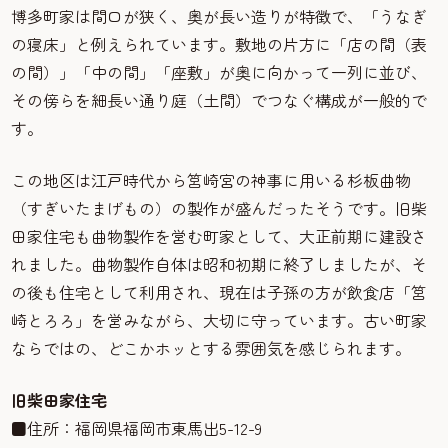
博多町家は間口が狭く、奥が長い造りが特徴で、「うなぎ
の寝床」と例えられています。敷地の片方に「店の間（表
の間）」「中の間」「座敷」が奥に向かって一列に並び、
その傍らを細長い通り庭（土間）でつなぐ構成が一般的で
す。
この地区は江戸時代から筥崎宮の神事に用いる杉板曲物
（すぎいたまげもの）の製作が盛んだったそうです。旧柴
田家住宅も曲物製作を営む町家として、大正前期に建設さ
れました。曲物製作自体は昭和初期に終了しましたが、そ
の後も住宅として利用され、現在は子孫の方が飲食店「筥
崎とろろ」を営みながら、大切に守っています。古い町家
ならではの、どこかホッとする雰囲気を感じられます。
旧柴田家住宅
■住所：福岡県福岡市東馬出5-12-9