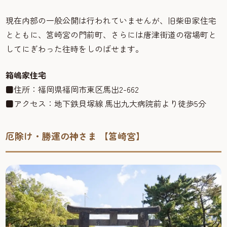
現在内部の一般公開は行われていませんが、旧柴田家住宅
とともに、筥崎宮の門前町、さらには唐津街道の宿場町と
してにぎわった往時をしのばせます。
箱嶋家住宅
■住所：福岡県福岡市東区馬出2-662
■アクセス：地下鉄貝塚線 馬出九大病院前より徒歩5分
厄除け・勝運の神さま 【筥崎宮】