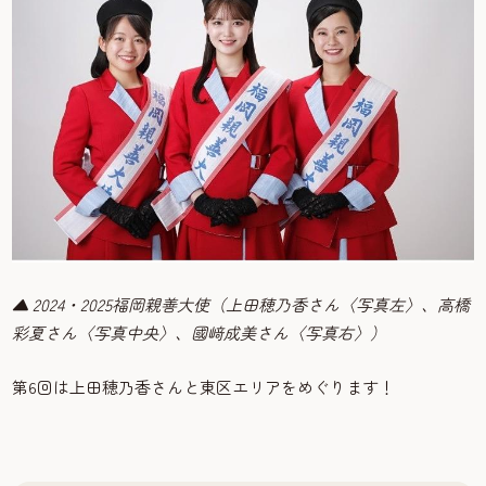
▲ 2024・2025福岡親善大使（上田穂乃香さん〈写真左〉、高橋
彩夏さん〈写真中央〉、國﨑成美さん〈写真右〉）
第6回は上田穂乃香さんと東区エリアをめぐります！