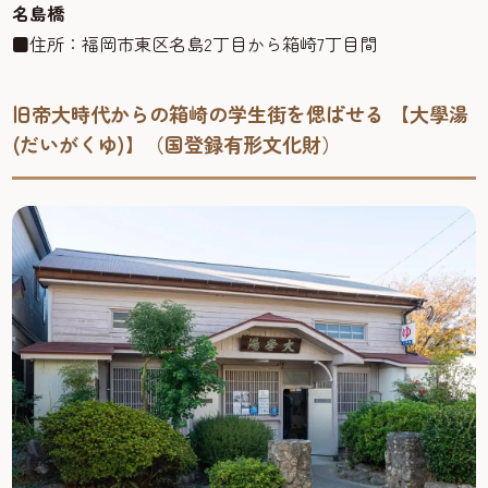
名島橋
■住所：福岡市東区名島2丁目から箱崎7丁目間
旧帝大時代からの箱崎の学生街を偲ばせる 【大學湯
(だいがくゆ)】（国登録有形文化財）