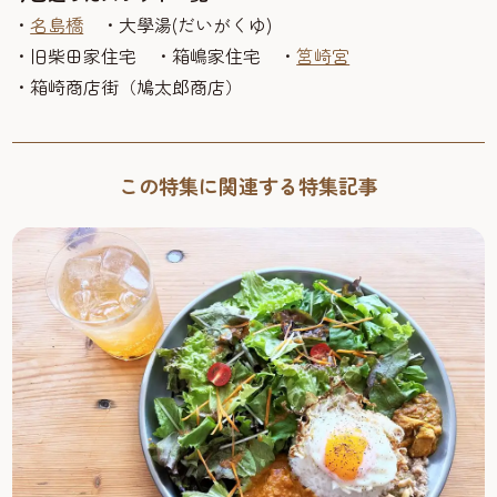
・
名島橋
・大學湯(だいがくゆ)
・旧柴田家住宅 ・箱嶋家住宅 ・
筥崎宮
・箱崎商店街（鳩太郎商店）
この特集に関連する特集記事