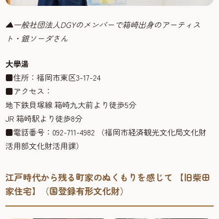
▲一般社団法人DGYのメンバーで箱崎出身のアーティス
ト・銀ソーダさん
大學湯
■住所：福岡市東区3-17-24
■アクセス：
地下鉄貝塚線 箱崎九大前より徒歩5分
JR 箱崎駅より徒歩8分
■電話番号：092-711-4982 （福岡市経済観光文化局文化財
活用部文化財活用課）
江戸時代から残る町家のぬくもりを感じて 【旧柴田
家住宅】（国登録有形文化財）