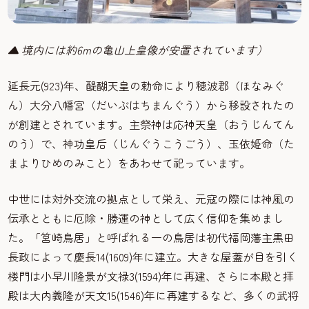
▲ 境内には約6mの亀山上皇像が安置されています）
延長元(923)年、醍醐天皇の勅命により穂波郡（ほなみぐ
ん）大分八幡宮（だいぶはちまんぐう）から移設されたの
が創建とされています。主祭神は応神天皇（おうじんてん
のう）で、神功皇后（じんぐうこうごう）、玉依姫命（た
まよりひめのみこと）をあわせて祀っています。
中世には対外交流の拠点として栄え、元寇の際には神風の
伝承とともに厄除・勝運の神として広く信仰を集めまし
た。「筥崎鳥居」と呼ばれる一の鳥居は初代福岡藩主黒田
長政によって慶長14(1609)年に建立。大きな屋蓋が目を引く
楼門は小早川隆景が文禄3(1594)年に再建、さらに本殿と拝
殿は大内義隆が天文15(1546)年に再建するなど、多くの武将