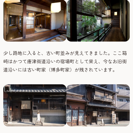
少し路地に入ると、古い町並みが見えてきました。ここ箱
崎はかつて唐津街道沿いの宿場町として栄え、今なお旧街
道沿いには古い町家（博多町家）が残されています。