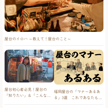
大正浪漫な店内で日本人好みの洋食を天井桟敷（てんじょ
うさじき）
江戸時代末期に建てられた築150年以上の商家を改装したイ
タリアン居酒屋。1・2階合わせてテーブル席が60席あり、1
階にはバーテンダーが腕を振るうカウンター席や記念日な
どにぴったりな個室などもあります。
チーズフォンデュにはプレーンのほか、ゴルゴンゾーラ・
屋台のイロハ ～教えて！屋台のこと～
ブラックペッパー・トマトとバジルなど変わり種も。生ワ
インとの相性も抜群です。
二大看板メニューは、日本人の好みに合わせ数種類のチー
ズを配合したチーズフォンデュ（700円～）と、フレッシュ
でフルーティな生ワイン（グラス800円）。
他にも、那珂川町金太郎卵を使用したふわっトロッなオム
レツに明太ソースをかけた博多のオムレツ（880円）やパス
タ、ピザなど、イタリアンに和の要素を取り入れたシェフ
渾身の洋食が楽しめます。オリジナルカクテルや全15種類
屋台初心者必見！屋台の
福岡屋台の「マナーあるあ
の銘柄からウイスキーを選べるハイボールなど、充実のド
「知りたい」＆「こんな時
る」3選 これであなたも屋
リンク類も魅力的です。 大正浪漫の香り漂う店内
どうしたらいい？」その疑
台通！
❖天井桟敷住所：福岡市東区馬出5-35-15TEL：092-651-1688
問に答えます！