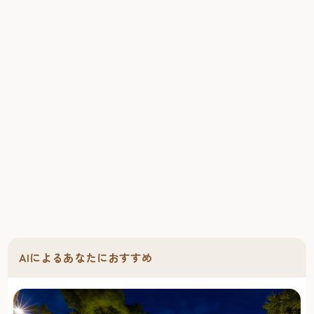
❖筥崎 鳩太郎商店住所：福岡市東区箱崎1-44-20TEL：092-
292-9669営業時間：茶房 11:30～17:00（L.O.16:30）※ランチ
はL.O.14:00酒房 日～木曜日17:30～22:30（フードL.O.：
21:30／ドリンクL.O.：22:00） 金土祝前17:30～
23:30（フードL.O.：22:30／ドリンクL.O.：23:00）定休日：
月曜日（月曜日もしくは火曜日が祝日の場合、それぞれ火
曜日、水曜日に変更）https://www.q-taro.jp/
カレーも大人気の個性派複合スペース筥崎荘々/hakozakiso-
so（はこざきそうそう）
『筥崎荘々カレー』（1350円）は地元のカレーファンにも
大人気
人気店が並ぶ筥崎宮向かいの通り沿いに立つビルの2階。カ
フェ＋イベントスペース＋ゲストハウスの機能を備えたス
ペースです。店名は、「筥崎」という地名と、別荘・旅
館・アパートなどをイメージさせる「荘」、英語の「so
so」（まあまあ良い）という意味を組み合わせたものだそ
AIによるあなたにおすすめ
う。
カフェの人気メニューは、2~3種類のカレーとたっぷりの
野菜をワンプレートで味わえる 「筥崎荘々 カレー』。台湾