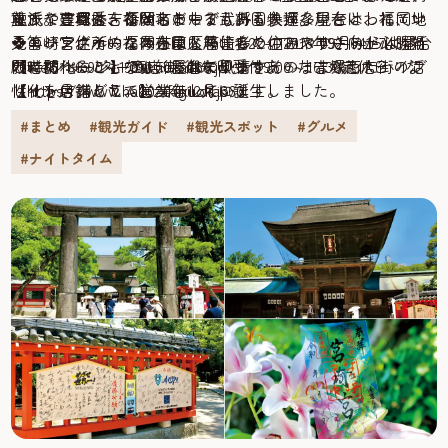
尊氏や豊臣秀吉など名だたる武将も参拝。現在は、福岡ソ
触ってご利益を祈願しましょう。
立派な建具と、冬はストーブもある快適な屋台として、地
ます。吉塚は、福岡市の中でも外国人が多いといわれてい
フトバンクホークスをはじめ、多くのアスリートが必勝祈
❖筥崎宮住所：福岡市東区箱崎1-22-1TEL：092-641-7431開
元のシンボル的な存在になりました。2018年9月からは屋台
るエリア。そのため外国人居住者の住みやすさ向上
願に訪れることでも知られています。
門時間：6:00～19:00 ※御朱印受付9:00～16:30定休日：な
の老朽化にともない、屋台の風情をそのまま残したハイブ
と、“シャッター商店街”になりつつあった吉塚商店街の活
【Web ページ】 fukuoka360.jp
しhttps://www.hakozakigu.or.jp/
リット店舗として営業をしています。
性化を目指して、2020年12月に誕生しました。
【インスタグラム】 fukuoka360
屋台の風情をそのまま残した参道沿いの名物店花山（はな
畳の小上がり席は、宴会はもちろん、小さなお子さま連れ
昭和の雰囲気を残すノスタルジックな商店街に、アジア各
#まとめ
#観光ガイド
#観光スポット
#グルメ
やま）
の方にもおすすめです。（予約可）
国から誘致した本場アジア料理など多国籍店舗10軒以上を
#ナイトタイム
自家製天然塩を使った定番の焼き鳥メニューに加え、新鮮
含む、40数軒のお店が集まっています。
な魚介串、大将が長年の歳月を注ぎ込み辿り着いたこだわ
交流施設『アジアンプラザ』の入り口に設置されている
り燻製串などが自慢です。筥崎宮の鳥居や、参道の四季を
『ガネーシャ』
眺めながらゆっくりとこの店ならではの屋台メニューを楽
商店街内には、ミャンマーから迎えた全長約2mの黄金に輝
しむことができます。
くお釈迦様や、インドからやって来たヒンズー教の神「ガ
昼から営業しているのでランチにも利用できます。
ネーシャ」の石像なども登場。福岡にいながら旅行気分
❖花山住所：福岡市東区箱崎1-44-17TEL：092-631-1408営業
で、アジアの食と文化を楽しめるスポットです。
時間：12:00～24:00（L.O.23:00）定休日：月曜日
空き店舗のシャッターを彩るシャッターアートは、地域の
https://yatai-hanayama.co.jp/
子どもたちや、商店街の方々、外国人の学生さんたちが描
全国から足を運ぶファンも多い人気店パンストック 箱崎本
いたもの
店
❖吉塚リトルアジアマーケット住所：福岡市博多区吉塚1-
ハード系からソフト系、惣菜系からスイーツ系まで、 店内
20−3（事務局）TEL：092-409-3209営業時間・定休日：店