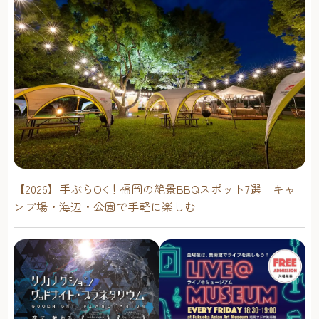
茶 中国茶 日本茶などをいただける喫茶も行なっていま
す。
『衣食住店』と名付けられたイベントスペースは、展示
会、音楽ライブ、パーティなどいろんなことに利用でき、
レンタルすることも可能です。
❖筥崎荘々/hakozakiso-so住所：福岡市東区馬出5-35-
15TEL：なし営業日・営業時間：Instagramで確認を
https://www.instagram.com/hakozaki_soso/
レトロな店構えと優しいパンの味にほっこりナガタパン 箱
崎店
看板や店構えなど、昔ながらのレトロな雰囲気にほっこり
【2026】手ぶらOK！福岡の絶景BBQスポット7選 キャ
筥崎宮のすぐ近くにある築70年以上の古民家を改装したパ
ンプ場・海辺・公園で手軽に楽しむ
ン屋さん。本店は春日市にある「ナガタパン 箱崎店」で
す。
とはいえ、この店のパンは、生地も具材も箱崎店で毎日、
日が昇る前から職人さんたちが手作りしたもの。あんぱ
ん・メロンパン・クリームパン・ミルクパンをはじめ、全
粒粉バケット、ノアレザンなど、「特別なわけじゃなく
て、いつもそばにいて少しだけ心もお腹も満たしてくれる