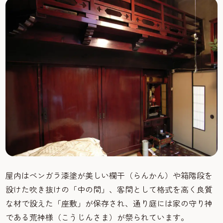
屋内はベンガラ漆塗が美しい欄干（らんかん）や箱階段を
設けた吹き抜けの「中の間」、客間として格式を高く良質
な材で設えた「座敷」が保存され、通り庭には家の守り神
である荒神様（こうじんさま）が祭られています。