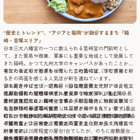
“歴史とトレンド”、“アジアと福岡”が融合するまち『箱
崎・吉塚エリア』
日本三大八幡宮の一つに数えられる筥崎宮の門前町とし
て、また貿易や商業、軍事にも重要な地域として発展して
きた箱崎。かつて九州大学のキャンパスがあったことから
学生の街としてもぎわっていたこの街には、下町情緒と新
名だたる武将が勝運を祈願した古社筥崎宮（はこざきぐ
しさの両面を感じる人気店が軒を連ねています。
う）
少し足を伸ばせば、昭和レトロな商店街とアジアの食と文
御本殿近くに立つ一之鳥居（国指定重要文化財）は、柱が
化が融合した『吉塚リトルアジアマーケット』も。
三段に切れた独特の構造。慶長14（1609）年、藩主黒田長
本殿と拝殿の屋根はいずれも見事な檜皮葺（ひわだぶ
筥崎宮を起点に、箱崎・吉塚の多彩な魅力に触れる散策へ
政が建立したとわれています。
き）。楼門には、御神宝である「敵国降伏」の御宸筆（ご
と出かけてみませんか？
地下鉄箱崎線『箱崎宮前（はこざきみやまえ）』駅（1番出
しんぴつ）を謹写・拡大した扁額が掲げられています。他
口）から徒歩3分。箱崎浜から続く広い参道の先に鎮座する
にも、千利休より奉納されたといわれる石灯籠や蒙古軍船
昭和28 (1953)年創業。筥崎宮のすぐ目の前、参道沿いにあ
『筥崎宮』は、宇佐、石清水両宮と並ぶ日本三大八幡宮の
の碇石など、国指定・県指定の重要文化財が多く残されて
る焼き鳥・ラーメン店です。
一つです。
います。
創業当初は20席程度の屋台1台でしたが、のちに座敷屋台1
厄を払い、困難に打ち勝つ勝運の神として、古くから足利
触れると運が湧き出ると言われている「湧出石」。ぜひ、
台を増築して、座席60席の大型屋台に。屋台とは思えない
JR吉塚駅から徒歩4分、箱崎のお隣に位置する吉塚にあり