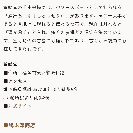
筥崎宮の手水舎横には、パワースポットとして知られる
「湧出石（ゆうしゅつせき）」があります。国に一大事が
あるとき地上に現れると伝わる霊石で、現在は触れると
「運が湧く」とされ、多くの参拝者の信仰を集めていま
す。室町時代の古図にも描かれており、古くから境内に存
在してきた石です。
筥崎宮
■住所：福岡市東区箱崎1-22-1
■アクセス：
地下鉄貝塚線 箱崎宮前より徒歩5分
JR 箱崎駅より徒歩8分
■
公式サイト
●鳩太郎商店