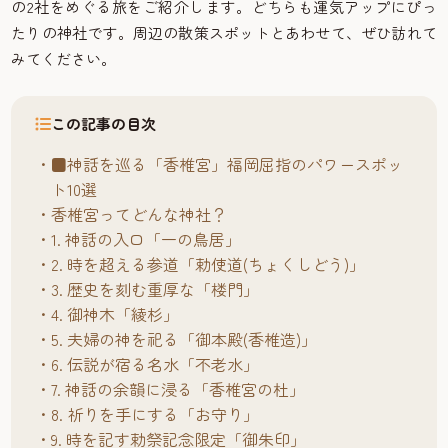
の2社をめぐる旅をご紹介します。どちらも運気アップにぴっ
たりの神社です。周辺の散策スポットとあわせて、ぜひ訪れて
みてください。
この記事の目次
■神話を巡る「香椎宮」福岡屈指のパワースポッ
ト10選
香椎宮ってどんな神社？
1. 神話の入口「一の鳥居」
2. 時を超える参道「勅使道(ちょくしどう)」
3. 歴史を刻む重厚な「楼門」
4. 御神木「綾杉」
5. 夫婦の神を祀る「御本殿(香椎造)」
6. 伝説が宿る名水「不老水」
7. 神話の余韻に浸る「香椎宮の杜」
8. 祈りを手にする「お守り」
9. 時を記す勅祭記念限定「御朱印」