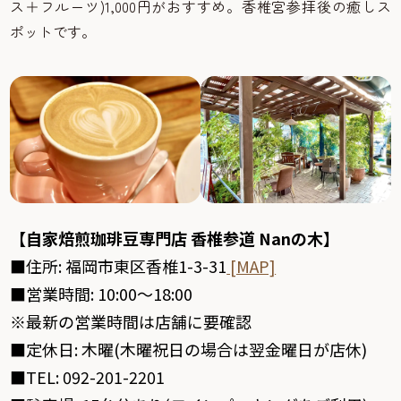
ス＋フルーツ)1,000円がおすすめ。香椎宮参拝後の癒しス
ポットです。
【自家焙煎珈琲豆専門店 香椎参道
Nan
の木】
■住所
:
福岡市東区香椎
1-3-31
[MAP]
■営業時間
: 10:00
～
18:00
※最新の営業時間は店舗に要確認
■定休日
:
木曜
(
木曜祝日の場合は翌金曜日が店休
)
■
TEL: 092-201-2201