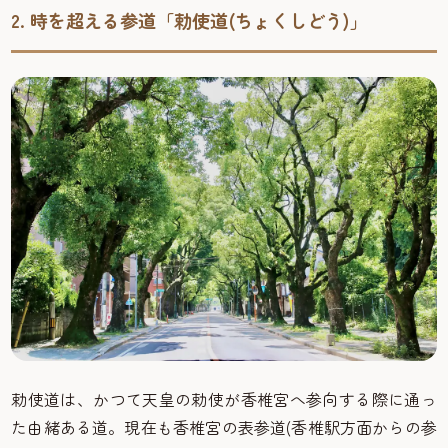
2. 時を超える参道「勅使道(ちょくしどう)」
勅使道は、かつて天皇の勅使が香椎宮へ参向する際に通っ
た由緒ある道。現在も香椎宮の表参道(香椎駅方面からの参