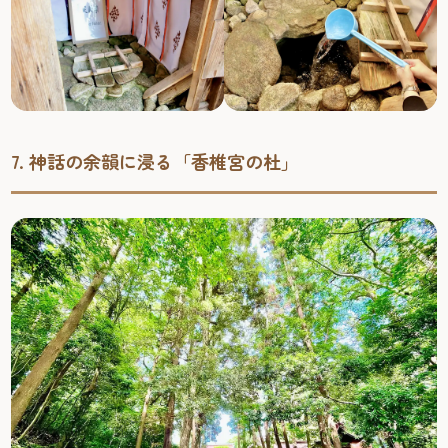
7. 神話の余韻に浸る「香椎宮の杜」