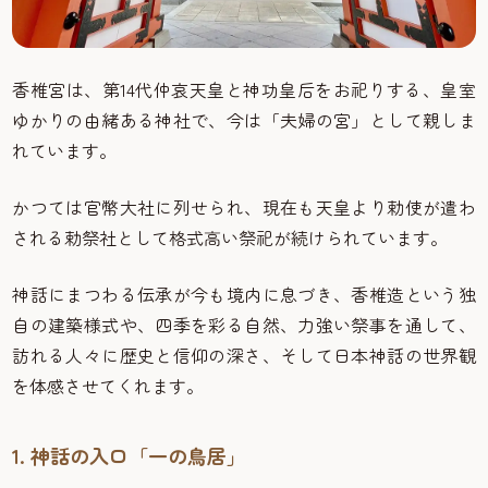
香椎宮は、第14代仲哀天皇と神功皇后をお祀りする、皇室
ゆかりの由緒ある神社で、今は「夫婦の宮」として親しま
れています。
かつては官幣大社に列せられ、現在も天皇より勅使が遣わ
される勅祭社として格式高い祭祀が続けられています。
神話にまつわる伝承が今も境内に息づき、香椎造という独
自の建築様式や、四季を彩る自然、力強い祭事を通して、
訪れる人々に歴史と信仰の深さ、そして日本神話の世界観
を体感させてくれます。
1. 神話の入口「一の鳥居」