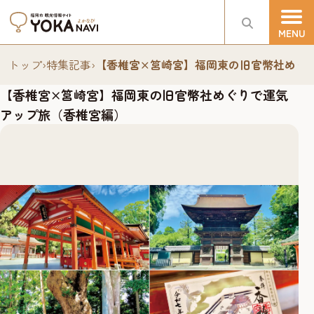
トップ
›
特集記事
›
【香椎宮×筥崎宮】福岡東の旧官幣社めぐ
【香椎宮×筥崎宮】福岡東の旧官幣社めぐりで運気
アップ旅（香椎宮編）