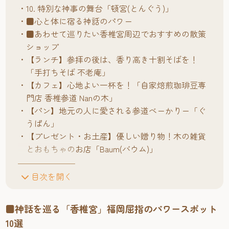
10. 特別な神事の舞台「頓宮(とんぐう)」
■心と体に宿る神話のパワー
■あわせて巡りたい香椎宮周辺でおすすめの散策
ショップ
【ランチ】参拝の後は、香り高き十割そばを！
「手打ちそば 不老庵」
【カフェ】心地よい一杯を！「自家焙煎珈琲豆専
門店 香椎参道 Nanの木」
【パン】地元の人に愛される参道べーかりー「ぐ
うぱん」
【プレゼント・お土産】優しい贈り物！木の雑貨
とおもちゃのお店「Baum(バウム)」
目次を開く
■神話を巡る「香椎宮」福岡屈指のパワースポット
10選