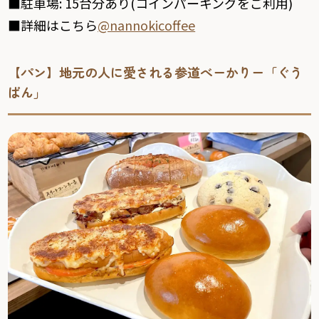
■駐車場
: 15
台分あり
(
コインパーキングをご利用
)
■詳細はこちら
@nannokicoffee
【パン】地元の人に愛される参道べーかりー「ぐう
ぱん」