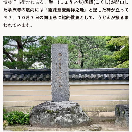
博多旧市街地にある、
聖一(しょういち)国師(こくし)が開山し
た承天寺の境内には「饂飩蕎麦発祥之地」と記した碑が立って
おり、
１０月７日の開山忌に饂飩供養として、うどんが振るま
われています。