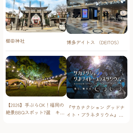
櫛田神社
博多デイトス （DEITOS）
【2026】手ぶらOK！福岡の
『サカナクション グッドナ
絶景BBQスポット7選 キャ
イト・プラネタリウム』が
ンプ場・海辺・公園で手軽
今年も上映決定！【福岡市
に楽しむ
科学館 ドームシアター】