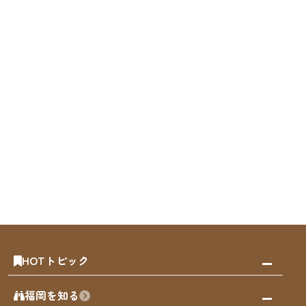
HOTトピック
みんなの旅行記
福岡を知る