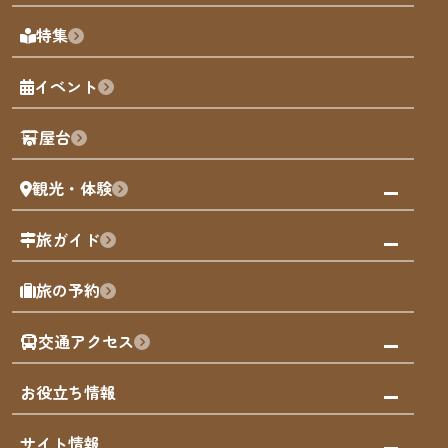
天神エリア
福岡の見どころ
特集
博多旧市街
福岡の魅力
福岡城
イベント
観光カレンダー
歴史・文化
観光PR動画
屋台
まち歩き
観光・体験
福岡グルメ
福岡の祭り
観る・遊ぶ
旅ガイド
屋台
福岡を楽しむ
モデルコース
旅の予約
買う
福岡のアート
AIおまかせコース
体験
福岡のナイトタイム
交通アクセス
オリジナルプラン
泊まる
福岡の歴史・文化
みんなの旅行記
市内交通ガイド
お役立ち情報
サステナブルツーリズム
お得なチケット
福岡検定
お知らせ
サイト情報