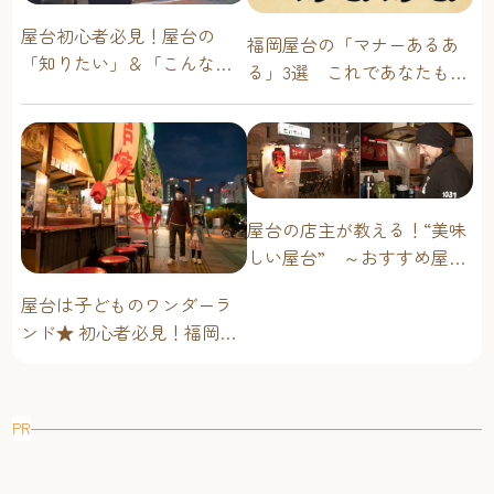
屋台初心者必見！屋台の
福岡屋台の「マナーあるあ
「知りたい」＆「こんな時
る」3選 これであなたも屋
どうしたらいい？」その疑
台通！
問に答えます！
屋台の店主が教える！“美味
しい屋台” ～おすすめ屋台
グルメ編～
屋台は子どものワンダーラ
ンド★ 初心者必見！福岡博
多・子連れ屋台のススメ
PR