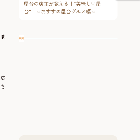
屋台の店主が教える！“美味しい屋
台” ～おすすめ屋台グルメ編～
しま
PR
も広
ださ