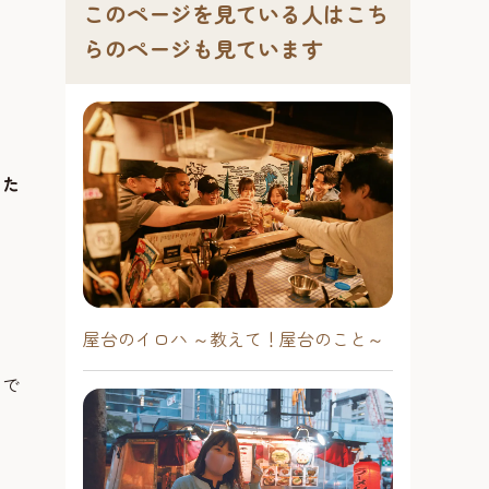
このページを見ている人はこち
らのページも見ています
った
屋台のイロハ ～教えて！屋台のこと～
とで