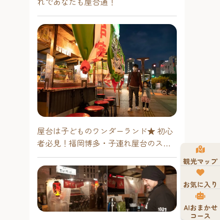
れであなたも屋台通！
屋台は子どものワンダーランド★ 初心
者必見！福岡博多・子連れ屋台のスス
メ
観光マップ
お気に入り
AIおまかせ
コース