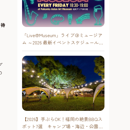
お待
「Live@Museum」ライブ＠ミュージア
ム ～2026 最新イベントスケジュール！
【福岡アジア美術館】
プ
の
【2026】手ぶらOK！福岡の絶景BBQス
ポット7選 キャンプ場・海辺・公園で