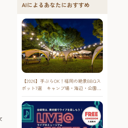
AIによるあなたにおすすめ
【2026】手ぶらOK！福岡の絶景BBQス
ポット7選 キャンプ場・海辺・公園で
手軽に楽しむ
て