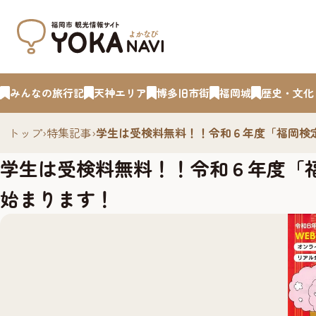
みんなの旅行記
天神エリア
博多旧市街
福岡城
歴史・文化
トップ
›
特集記事
›
学生は受検料無料！！令和６年度「福岡検定」
学生は受検料無料！！令和６年度「福岡
始まります！