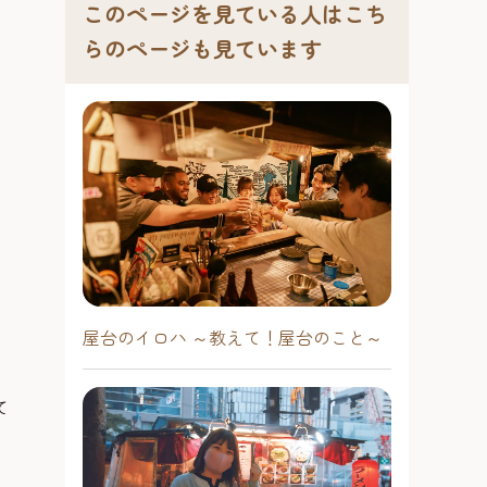
このページを見ている人はこち
らのページも見ています
屋台のイロハ ～教えて！屋台のこと～
て