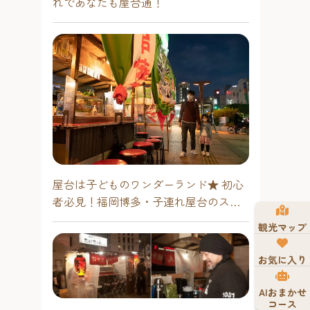
れであなたも屋台通！
屋台は子どものワンダーランド★ 初心
者必見！福岡博多・子連れ屋台のスス
メ
観光マップ
お気に入り
AIおまかせ
コース