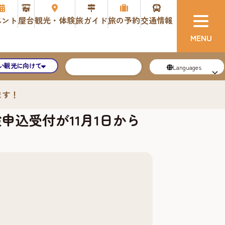
ベント
屋台
観光・体験
旅ガイド
旅の予約
交通情報
い観光に向けて
Languages
ます！
申込受付が11月1日から