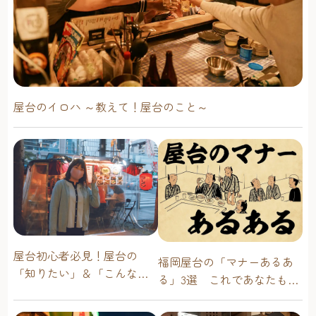
屋台のイロハ ～教えて！屋台のこと～
屋台初心者必見！屋台の
福岡屋台の「マナーあるあ
「知りたい」＆「こんな時
る」3選 これであなたも屋
どうしたらいい？」その疑
台通！
問に答えます！