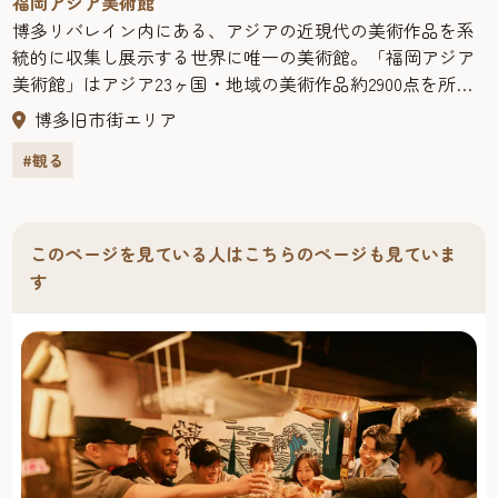
福岡アジア美術館
博多リバレイン内にある、アジアの近現代の美術作品を系
統的に収集し展示する世界に唯一の美術館。「福岡アジア
美術館」はアジア23ヶ国・地域の美術作品約2900点を所
蔵・展示。作品展示だけにとどまらず、アジアのアーティ
博多旧市街エリア
ストを招いての制作やワークショップなども行っていま
#観る
す。また、ミュージアムショップには、オリジナルグッズ
や関連出版物、アジア各国の多彩な小物や調度品など魅力
的な商品が豊富です。
このページを見ている人はこちらのページも見ていま
す