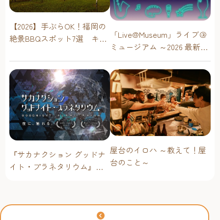
【2026】手ぶらOK！福岡の
「Live@Museum」ライブ＠
絶景BBQスポット7選 キャ
ミュージアム ～2026 最新イ
ンプ場・海辺・公園で手軽
ベントスケジュール！【福
に楽しむ
岡アジア美術館】
屋台のイロハ ～教えて！屋
『サカナクション グッドナ
台のこと～
イト・プラネタリウム』が
今年も上映決定！【福岡市
科学館 ドームシアター】
2026年