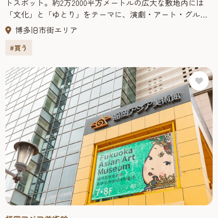
トスポット。約2万2000平方メートルの広大な敷地内には
多数取りそろえた「TAITO STATION」など、遊び心を満たし
「文化」と「ゆとり」をテーマに、演劇・アート・グル
てくれるエンターテイメント施設も盛りだくさん。
メ・ショッピング・宿泊施設など多彩な施設が集まってい
博多旧市街エリア
る。博多の中心部に位置し、地下鉄中洲川端駅から直結し
#買う
ているので交通アクセスも楽々。