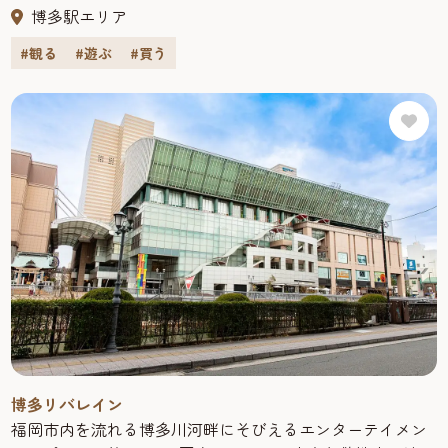
ントの他、ショッピングに、レジャーに、そしてグルメに
博多駅エリア
と、ここに来ればとにかく退屈することなし！海外からの
#観る
#遊ぶ
#買う
観光客も多い福岡観光では人気のスポットだ。
買うキャナルシティ博多は、注目のショップが多数集まる
複合商業施設。ファッションから雑貨まで約140店の専門店
が軒を連ねる「キャナルシティオーパ」をはじめ、良質の
食品、衣料、生活雑貨から家具、家電までフルアイテムが
揃う「ＭＵＪＩ」など、一日ではとても回りきれない
ショッピングスポットが目白押しだ。
食べる広大な敷地内には、特別な日に利用したいお洒落な
レストランから手軽なファーストフードまで、和・洋・中
を問わず多くの飲食店がある。ノースビルには観光客から
人気の「一蘭」や「電光石火」、お買物の休憩にも便利な
「星乃珈琲店」といったカフェなどバラエティ豊かなお店
が集まっている。
観る・遊ぶキャナルシティ博多は、ミュージカルや演劇を
楽しめる「キャナルシティ劇場」や、13のスクリーンを持
博多リバレイン
つシネマコンプレックス「ユナイテッド・シネマ キャナ
福岡市内を流れる博多川河畔にそびえるエンターテイメン
ルシティ13」、メダルゲームやＵＦＯキャッチャーなどを