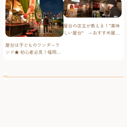
屋台の店主が教える！“美味
しい屋台” ～おすすめ屋台
グルメ編～
屋台は子どものワンダーラ
ンド★ 初心者必見！福岡博
多・子連れ屋台のススメ
PR