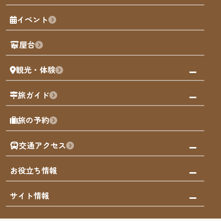
福岡の魅力
福岡城
イベント
観光カレンダー
歴史・文化
観光PR動画
屋台
まち歩き
観光・体験
福岡グルメ
福岡の祭り
観る・遊ぶ
旅ガイド
屋台
福岡を楽しむ
モデルコース
旅の予約
買う
福岡のアート
AIおまかせコース
体験
福岡のナイトタイム
交通アクセス
オリジナルプラン
泊まる
福岡の歴史・文化
みんなの旅行記
市内交通ガイド
お役立ち情報
サステナブルツーリズム
お得なチケット
福岡検定
お知らせ
サイト情報
よかなび音声ガイド
災害情報
まち歩き・体験プログラム掲載申込