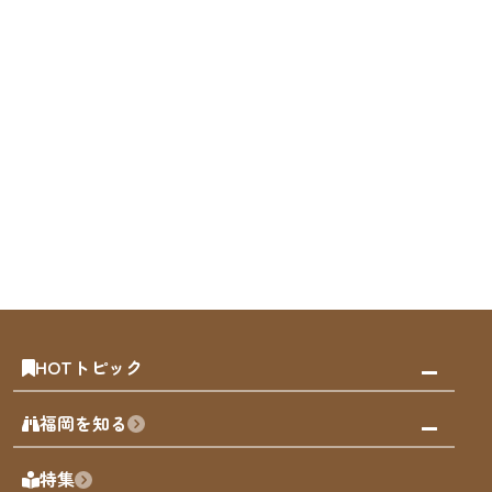
HOTトピック
みんなの旅行記
福岡を知る
天神エリア
福岡の見どころ
特集
博多旧市街