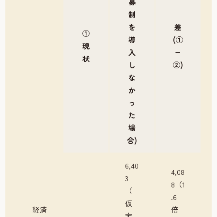
募
制
を
差
①
導
(①
現
入
−
状
し
②)
な
か
っ
た
場
合)
6,40
4,08
3
8（1
（
.6
仮
経済
倍
定