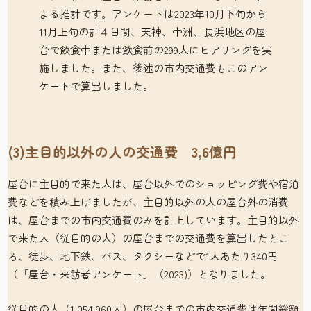
よる推計です。アンケートは2023年10月下旬から
11月上旬の計４日間、天神、中洲、長浜地区の屋
台で飲食中または飲食前の299人にヒアリングを実
施しました。また、後述の市内交通費もこのアン
ケートで算出しました。
(3)主目的以外の人の交通費 3,6億円
屋台に主目的で来た人は、屋台以外でのショッピング費や宿泊
費などを積み上げましたが、主目的以外の人の屋台外の消費
は、屋台までの市内交通費のみを計上しています。主目的以外
で来た人（従目的の人）の屋台までの交通費を算出したとこ
ろ、徒歩、地下鉄、バス、タクシーなどで1人あたり340円
（「屋台・来訪者アンケート」（2023)）となりました。
従目的の人（1,054,960人）の屋台までの市内交通費は年間総額