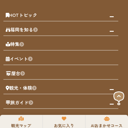
HOTトピック
みんなの旅行記
福岡を知る
天神エリア
福岡の見どころ
特集
博多旧市街
福岡の魅力
福岡城
イベント
観光カレンダー
歴史・文化
観光PR動画
屋台
まち歩き
観光・体験
福岡グルメ
福岡の祭り
観る・遊ぶ
旅ガイド
屋台
福岡を楽しむ
モデルコース
旅の予約
買う
福岡のアート
AIおまかせコース
観光マップ
お気に入り
AIおまかせコース