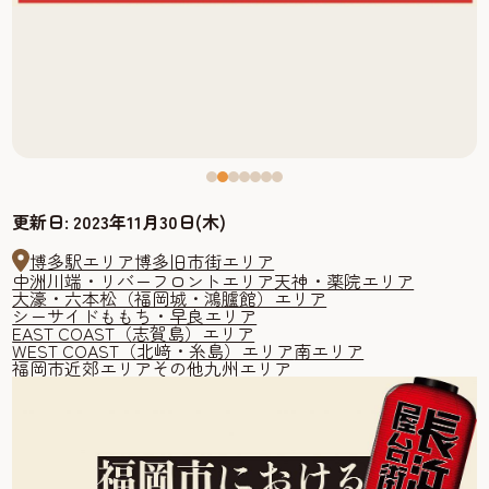
更新日:
2023年11月30日(木)
博多駅エリア
博多旧市街エリア
中洲川端・リバーフロントエリア
天神・薬院エリア
大濠・六本松（福岡城・鴻臚館）エリア
シーサイドももち・早良エリア
EAST COAST（志賀島）エリア
WEST COAST（北﨑・糸島）エリア
南エリア
福岡市近郊エリア
その他九州エリア