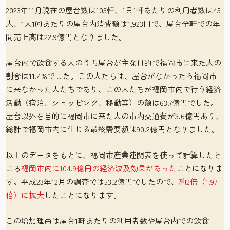
2023年11月現在の屋台数は105軒、1日1軒あたりの利用者数は45
人、1人1回あたりの屋台内消費額は1,923円で、屋台全軒での年
間売上高は22.9億円となりました。
屋台内で飲食する人のうち屋台が主な目的で福岡市に来た人の
割合は11.4%でした。この人たちは、屋台がなかったら福岡市
に来なかった人たちであり、この人たちが福岡市内で行う経済
活動（宿泊、ショッピング、移動等）の額は63.7億円でした。
屋台以外を目的に福岡市に来た人の市内交通費が3.6億円あり、
総計で福岡市内に生じる最終需要額は90.2億円となりました。
以上のデータをもとに、福岡市産業連関表を使って計算したと
ころ
福岡市内に104.9億円の経済波及効果があった
ことになりま
す。平成23年12月の調査では53.2億円でしたので、
約2倍（1.97
倍）に拡大
したことになります。
この増加理由は屋台1軒あたりの利用者数や屋台内での飲食