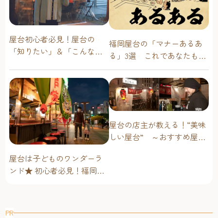
屋台初心者必見！屋台の
福岡屋台の「マナーあるあ
「知りたい」＆「こんな時
る」3選 これであなたも屋
どうしたらいい？」その疑
台通！
問に答えます！
屋台の店主が教える！“美味
しい屋台” ～おすすめ屋台
グルメ編～
屋台は子どものワンダーラ
ンド★ 初心者必見！福岡博
多・子連れ屋台のススメ
PR