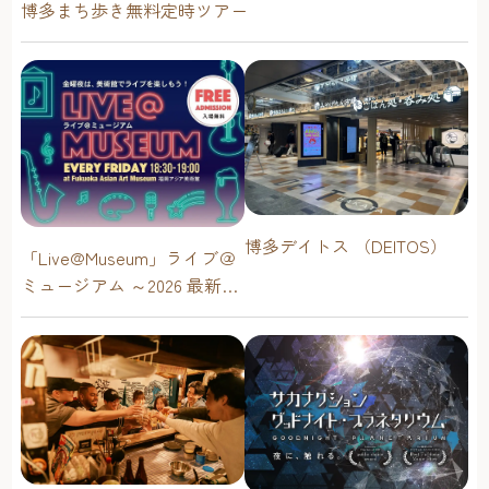
博多まち歩き無料定時ツアー
博多デイトス （DEITOS）
「Live@Museum」ライブ＠
ミュージアム ～2026 最新イ
ベントスケジュール！【福
岡アジア美術館】