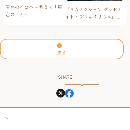
屋台のイロハ ～教えて！屋
『サカナクション グッドナ
台のこと～
イト・プラネタリウム』が
今年も上映決定！【福岡市
科学館 ドームシアター】
2026年
戻る
SHARE
PR