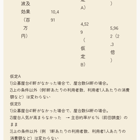
波及
）
A）
効果
10,4
（百
91
4,52
万
5,96
9
円）
2（2
（
.3
仮
倍
定
）
B）
仮定A
1)公募屋台41軒がなかった場合で、屋台数64軒の場合。
2)上の条件以外（例1軒あたりの利用者数、利用者1人あたりの消費
額など）は変わらない
仮定B
1)公募屋台41軒がなかった場合で、屋台数64軒の場合。
2)屋台人気が高まらなかった → 主目的率が６％（前回調査）の
まま
3)上の条件以外（例 1軒あたりの利用者数、利用者1人あたりの
消費額など）は変わらない