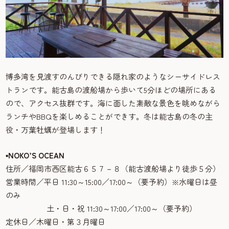
博多湾を見渡すのんびりできる隠れ家のようなシーサイドレス
トランです。能古島の渡船場から歩いて5分ほどの場所にある
ので、アクセス抜群です。海に面した素敵な景色を眺めながら
ランチやBBQを楽しめることができす。冬は能古島の冬の主
役・万葉牡蠣が登場します！
▪NOKO’S OCEAN
住所／福岡市西区能古６５７－８（能古渡船場より徒歩５分）
営業時間／平日 11:30～15:00／17:00～（要予約）※水曜日は昼
のみ
土・日・祝 11:30～17:00／17:00～（要予約）
定休日／木曜日・第３月曜日