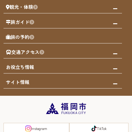
観光・体験
福岡グルメ
福岡の祭り
観る・遊ぶ
旅ガイド
屋台
福岡を楽しむ
モデルコース
旅の予約
買う
福岡のアート
AIおまかせコース
体験
福岡のナイトタイム
交通アクセス
オリジナルプラン
泊まる
福岡の歴史・文化
みんなの旅行記
市内交通ガイド
お役立ち情報
サステナブルツーリズム
お得なチケット
福岡検定
お知らせ
サイト情報
よかなび音声ガイド
災害情報
まち歩き・体験プログラム掲載申込
重要なお知らせ
福岡のエリア
お得なチケット
観光案内所一覧
エリアガイド
観光案内所一覧
緊急時の連絡先
博多旧市街
宿泊税
Instagram
TikTok
FUKUOKA EAST&WEST COAST