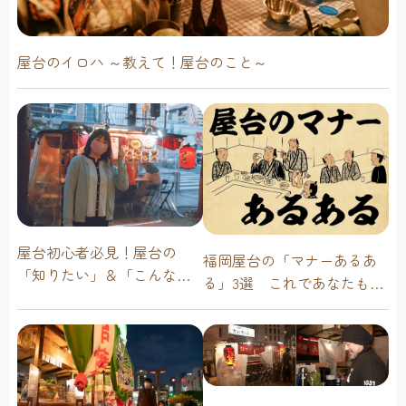
屋台のイロハ ～教えて！屋台のこと～
屋台初心者必見！屋台の
福岡屋台の「マナーあるあ
「知りたい」＆「こんな時
る」3選 これであなたも屋
どうしたらいい？」その疑
台通！
問に答えます！