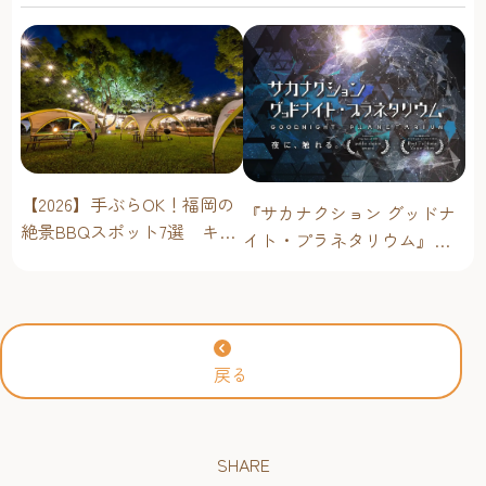
【2026】手ぶらOK！福岡の
『サカナクション グッドナ
絶景BBQスポット7選 キャ
イト・プラネタリウム』が
ンプ場・海辺・公園で手軽
今年も上映決定！【福岡市
に楽しむ
科学館 ドームシアター】
2026年
戻る
SHARE