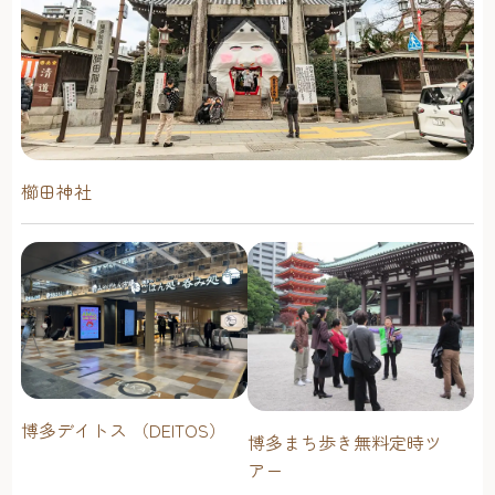
櫛田神社
博多デイトス （DEITOS）
博多まち歩き無料定時ツ
アー