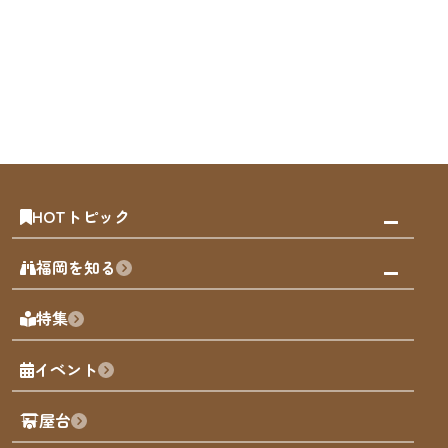
HOTトピック
みんなの旅行記
福岡を知る
天神エリア
福岡の見どころ
特集
博多旧市街
福岡の魅力
福岡城
イベント
観光カレンダー
歴史・文化
観光PR動画
屋台
まち歩き