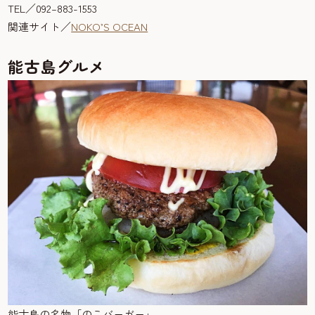
TEL／092–883-1553
関連サイト／
NOKO’S OCEAN
能古島グルメ
能古島の名物「のこバーガー」