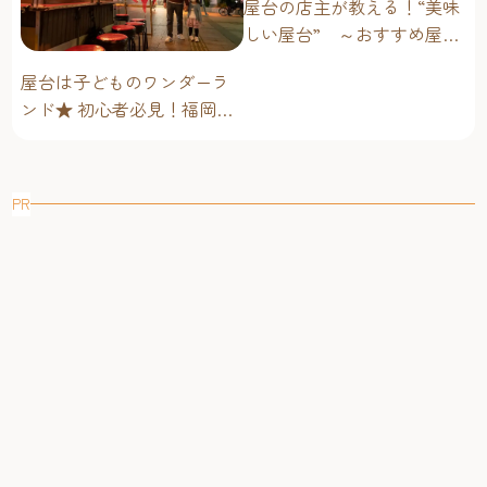
屋台の店主が教える！“美味
しい屋台” ～おすすめ屋台
グルメ編～
屋台は子どものワンダーラ
ンド★ 初心者必見！福岡博
多・子連れ屋台のススメ
PR