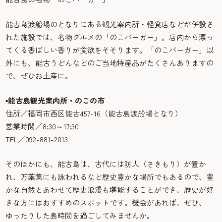
能古島渡船場のとなりにある観光案内所・軽食店などが併設さ
れた施設では、名物グルメの「のこバーガー」。店内から漂っ
てくる香ばしい香りが食欲をそそります。「のこバーガー」以
外にも、能古うどんなどのご当地特産品がたくさんありますの
で、ぜひお土産に。
▪能古島観光案内所・のこの市
住所／福岡市西区能古457-16（能古島渡船場となり）
営業時間／8:30～17:30
TEL／092-881-2013
そのほかにも、能古島は、古代には防人（さきもり）が置か
れ、万葉集にも詠われるなど歴史豊かな場所でもあるので、豊
かな自然とあわせて歴史浪漫も堪能することができ、歴史が好
きな方にはおすすめのスポットです。機会があれば、ぜひ、
ゆったりした島時間を過ごしてみませんか。