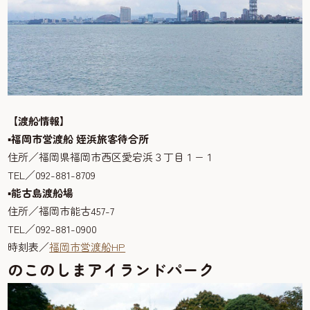
【渡船情報】
▪福岡市営渡船 姪浜旅客待合所
住所／福岡県福岡市西区愛宕浜３丁目１−１
TEL／092-881-8709
▪能古島渡船場
住所／福岡市能古457-7
TEL／092-881-0900
時刻表／
福岡市営渡船HP
のこのしまアイランドパーク