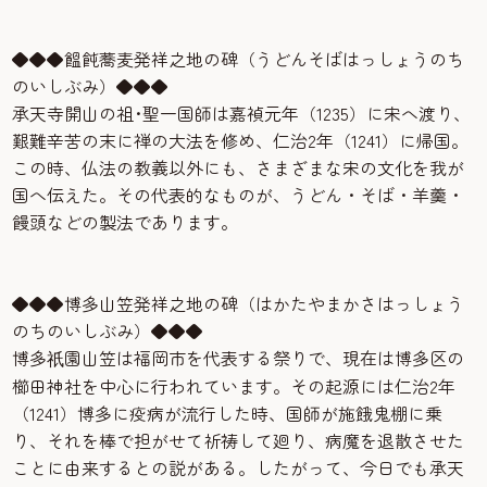
◆◆◆饂飩蕎麦発祥之地の碑（うどんそばはっしょうのち
のいしぶみ）◆◆◆
承天寺開山の祖･聖一国師は嘉禎元年（1235）に宋へ渡り、
艱難辛苦の末に禅の大法を修め、仁治2年（1241）に帰国。
この時、仏法の教義以外にも、さまざまな宋の文化を我が
国へ伝えた。その代表的なものが、うどん・そば・羊羹・
饅頭などの製法であります。
◆◆◆博多山笠発祥之地の碑（はかたやまかさはっしょう
のちのいしぶみ）◆◆◆
博多
園山笠は福岡市を代表する祭りで、現在は博多区の
祇
櫛田神社を中心に行われています。その起源には仁治2年
（1241）博多に疫病が流行した時、国師が施餓鬼棚に乗
り、それを棒で担がせて祈祷して廻り、病魔を退散させた
ことに由来するとの説がある。したがって、今日でも承天