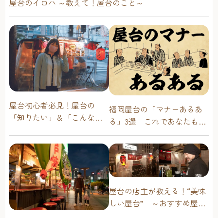
屋台のイロハ ～教えて！屋台のこと～
屋台初心者必見！屋台の
福岡屋台の「マナーあるあ
「知りたい」＆「こんな時
る」3選 これであなたも屋
どうしたらいい？」その疑
台通！
問に答えます！
屋台の店主が教える！“美味
しい屋台” ～おすすめ屋台
グルメ編～