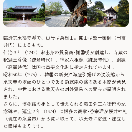
臨済宗東福寺派で、山号は萬松山。開山は聖一国師（円爾
弁円）によるもの。
仁治３年（1242）宋出身の貿易商･謝国明が創建し、寺蔵の
釈迦三尊像（鎌倉時代）、禅家六祖像（鎌倉時代）、銅鐘
（高麗時代）は国の重要文化財に指定されています。
昭和50年（1975）、韓国の新安沖海底引揚げの沈没船から
承天寺の塔頭のひとつである釣寂庵の銘のある木簡が発見
され、中世における承天寺の対外貿易への関与が証明され
ました。
さらに、博多織の祖として伝えられる満田弥三右衛門の記
念碑や、延宝２年（1674）に博多の商家･谷宗理が桜井神社
（現在の糸島市）から買い取って、承天寺に寄進・建立し
た鐘楼もあります。