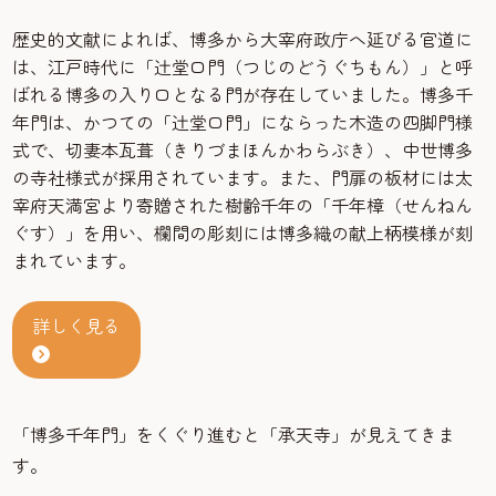
歴史的文献によれば、博多から大宰府政庁へ延びる官道に
は、江戸時代に「辻堂口門（つじのどうぐちもん）」と呼
ばれる博多の入り口となる門が存在していました。博多千
年門は、かつての「辻堂口門」にならった木造の四脚門様
式で、切妻本瓦葺（きりづまほんかわらぶき）、中世博多
の寺社様式が採用されています。また、門扉の板材には太
宰府天満宮より寄贈された樹齢千年の「千年樟（せんねん
ぐす）」を用い、欄間の彫刻には博多織の献上柄模様が刻
まれています。
詳しく見る
「博多千年門」をくぐり進むと「承天寺」が見えてきま
す。