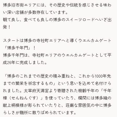
博多旧市街エリアには、その歴史や伝統を感じさせる味わ
い深い店舗が多数存在しています。
観て良し、食べても良しの博多のスイーツロードへいざ出
発！
スタートは博多の寺社町エリアへと導くウエルカムゲート
「博多千年門」！
博多千年門は、寺社町エリアのウエルカムゲートとして平
成26年に完成しました。
「博多のこれまでの歴史の積み重ねと、これから1000年先
までの繁栄を祈念するもの」という思いを込めて名付けら
れました。太宰府天満宮より寄贈された樹齢千年の「千年
樟（せんねんぐす）」を使っていたり、欄間には博多織の
献上柄模様が彫られていたりと、荘厳な雰囲気の中に博多
らしさが髄所に散りばめられています。