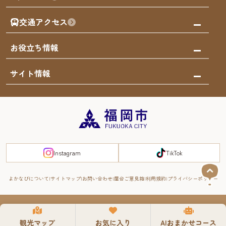
福岡のアート
AIおまかせコース
体験
福岡のナイトタイム
交通アクセス
オリジナルプラン
泊まる
福岡の歴史・文化
みんなの旅行記
市内交通ガイド
お役立ち情報
サステナブルツーリズム
お得なチケット
福岡検定
お知らせ
サイト情報
よかなび音声ガイド
災害情報
まち歩き・体験プログラム掲載申込
重要なお知らせ
福岡のエリア
お得なチケット
観光案内所一覧
エリアガイド
観光案内所一覧
緊急時の連絡先
博多旧市街
宿泊税
Instagram
TikTok
FUKUOKA EAST&WEST COAST
スマートトラベルガイド
福岡城・鴻臚館
よかなびについて
サイトマップ
お問い合わせ
屋台ご意見箱
利用規約
プライバシーポリシー
RIVER FRONT
周遊する
© 2008-2025 YOKANAVI All Rights Reserved.
観光マップ
お気に入り
AIおまかせコース