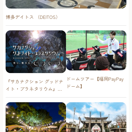
博多デイトス （DEITOS）
ドームツアー【福岡PayPay
『サカナクション グッドナ
ドーム】
イト・プラネタリウム』が
今年も上映決定！【福岡市
科学館 ドームシアター】
2026年