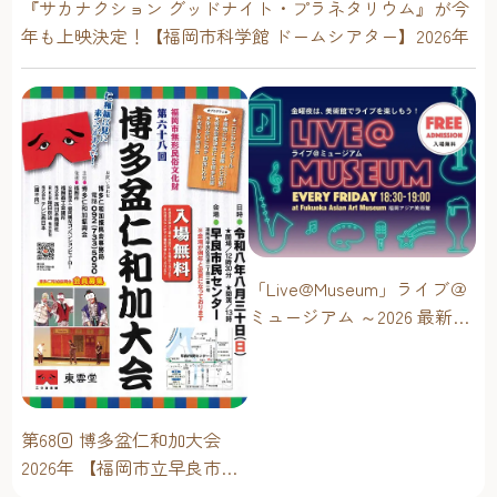
『サカナクション グッドナイト・プラネタリウム』が今
年も上映決定！【福岡市科学館 ドームシアター】2026年
「Live@Museum」ライブ＠
ミュージアム ～2026 最新イ
ベントスケジュール！【福
岡アジア美術館】
第68回 博多盆仁和加大会
2026年 【福岡市立早良市民
センター】～仁和加もある