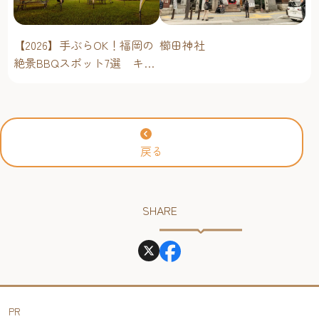
櫛田神社
【2026】手ぶらOK！福岡の
絶景BBQスポット7選 キャ
ンプ場・海辺・公園で手軽
に楽しむ
戻る
SHARE
PR