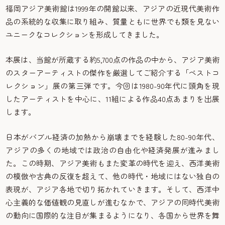
福岡アジア美術館は1999年の開館以来、アジアの近現代美術作
品の系統的な収集に取り組み、質量ともに世界でも類を見ない
ユニークなコレクションを形成してきました。
本展は、当館が所蔵する約5,700点の作品の中から、アジア美術
のスターアーティストの傑作を厳選してご紹介する「ベストコ
レクション」展の第三弾です。今回は1980-90年代に頭角を現
したアーティストを中心に、11組による作品40点あまりを出展
します。
日本がバブル経済の加熱から崩壊までを経験した80-90年代、
アジアの多くの地域では政治の自由化や経済発展が進みまし
た。この時期、アジア美術もまた変革の時代を迎え、西洋美術
の模倣や古典の反復を超えて、他の時代・地域にはない独自の
表現が、アジア各地で切り拓かれていきます。そして、西洋中
心主義的な価値観の見直しが進むなかで、アジアの同時代美術
の動向に国際的な注目が集まるようになり、各国から世界を舞