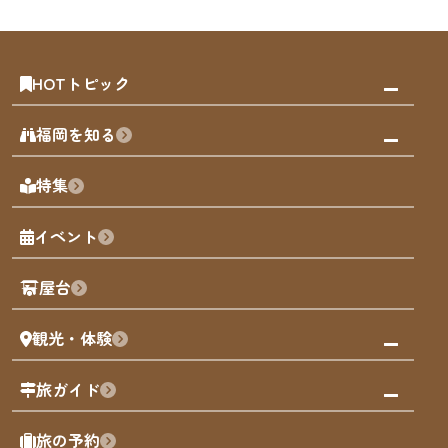
HOTトピック
みんなの旅行記
福岡を知る
天神エリア
福岡の見どころ
特集
博多旧市街
福岡の魅力
福岡城
イベント
観光カレンダー
歴史・文化
観光PR動画
屋台
まち歩き
観光・体験
福岡グルメ
福岡の祭り
観る・遊ぶ
旅ガイド
屋台
福岡を楽しむ
モデルコース
旅の予約
買う