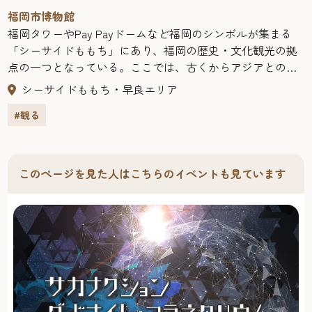
福岡市博物館
福岡タワーやPay Payドームなど福岡のシンボルが集まる
「シーサイドももち」にあり、福岡の歴史・文化観光の拠
点の一つとなっている。ここでは、古くからアジアとの交
流拠点として発展してきた福岡の歴史とくらしを紹介し、
シーサイドももち・早良エリア
教科書でおなじみの国宝「金印」や黒田節で有名な名鎗
#観る
「日本号」を常設展示している。 2014年の大河ドラマの主
人公、黒田官兵衛を藩祖とする旧福岡藩主・黒田家ゆかり
の資料など多くのコレクションがあり、4つの企画展示室で
はコレクションを活用した企画展、特別展示室では世界の
このページを見た人はこちらのイベントも見ています
文化を紹介する魅力的な巡回展などを随時開催。金印レプ
リカ・ストラップなどの関連グッズは大人気のお土産。小
さなお子さまには、アジア各国の楽器やおもちゃで遊べる
体験学習室「みたいけんラボ」（無料）がオススメ。