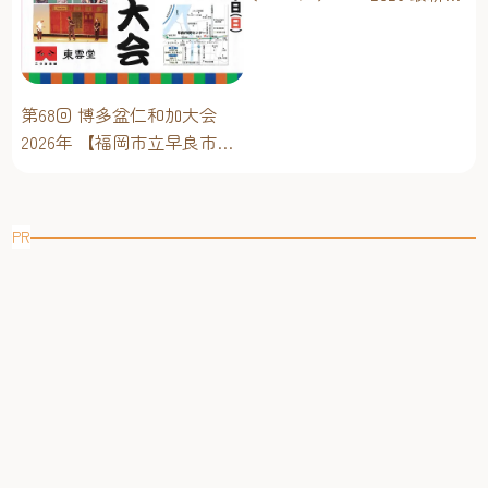
ベントスケジュール！【福
岡アジア美術館】
第68回 博多盆仁和加大会
2026年 【福岡市立早良市民
センター】～仁和加もある
けん博多たい！！
PR