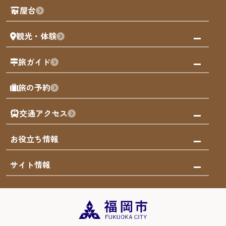
観光PR動画
屋台
まち歩き
観光・体験
福岡グルメ
福岡の祭り
観る・遊ぶ
旅ガイド
屋台
福岡を楽しむ
モデルコース
旅の予約
買う
福岡のアート
AIおまかせコース
体験
福岡のナイトタイム
交通アクセス
オリジナルプラン
泊まる
福岡の歴史・文化
みんなの旅行記
市内交通ガイド
お役立ち情報
サステナブルツーリズム
お得なチケット
福岡検定
お知らせ
サイト情報
よかなび音声ガイド
災害情報
まち歩き・体験プログラム掲載申込
重要なお知らせ
福岡のエリア
お得なチケット
観光案内所一覧
エリアガイド
観光案内所一覧