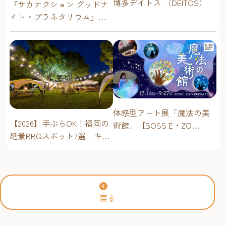
博多デイトス （DEITOS）
『サカナクション グッドナ
イト・プラネタリウム』が
今年も上映決定！【福岡市
科学館 ドームシアター】
2026年
体感型アート展「魔法の美
【2026】手ぶらOK！福岡の
術館」【BOSS E・ZO
絶景BBQスポット7選 キャ
FUKUOKA 6Fイベントホー
ンプ場・海辺・公園で手軽
ル】2026年
に楽しむ
戻る