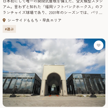
日本初にして唯一の開閉式屋根を備えた、全天候型スタジ
アム。言わずと知れた「福岡ソフトバンクホークス」のフ
ランチャイズ球場であり、2001年のシーズンでは、パリー
グ史上初観客動員数300万人を数えた。【福岡ソフトバンク
シーサイドももち・早良エリア
ホークス】1999年、2000年と２年間連続リーグ優勝を成し
#遊ぶ
遂げ、2001年の観客動員数はジャイアンツに次ぐ300万人を
記録。名実ともに日本のプロ野球を代表する人気球団だ。
【HAWKS STORE】ホークスグッズを中心としたプロ野球
グッズをはじめ、ファン垂涎のスポーツグッズがライン
ナップされている。
【ドームツアー】大好評の「ドームツアー」では、広い
フィールドをはじめ、ブルペンや選手用ロッカールーム、
ダッグアウト、また日本一高い外野フェンスを体感したり
と、普段は立ち入ることができない場所を深見学できる。