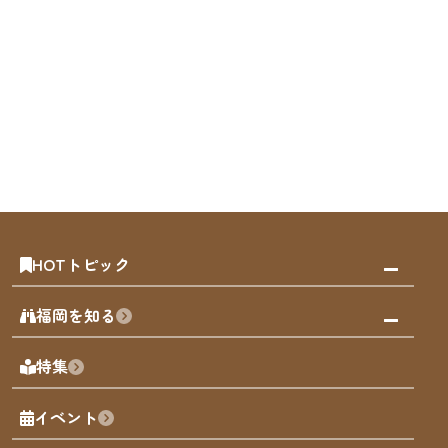
HOTトピック
みんなの旅行記
福岡を知る
天神エリア
福岡の見どころ
特集
博多旧市街
福岡の魅力
福岡城
イベント
観光カレンダー
歴史・文化