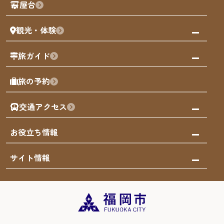
屋台
まち歩き
観光・体験
福岡グルメ
福岡の祭り
観る・遊ぶ
旅ガイド
屋台
福岡を楽しむ
モデルコース
旅の予約
買う
福岡のアート
AIおまかせコース
体験
福岡のナイトタイム
交通アクセス
オリジナルプラン
泊まる
福岡の歴史・文化
みんなの旅行記
市内交通ガイド
お役立ち情報
サステナブルツーリズム
お得なチケット
福岡検定
お知らせ
サイト情報
よかなび音声ガイド
災害情報
まち歩き・体験プログラム掲載申込
重要なお知らせ
福岡のエリア
お得なチケット
観光案内所一覧
エリアガイド
観光案内所一覧
緊急時の連絡先
博多旧市街