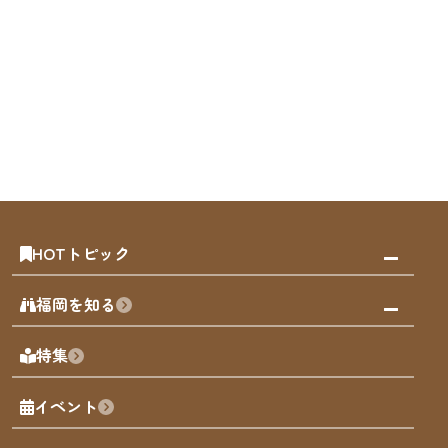
HOTトピック
みんなの旅行記
福岡を知る
天神エリア
福岡の見どころ
特集
博多旧市街
福岡の魅力
福岡城
イベント
観光カレンダー
歴史・文化
観光PR動画