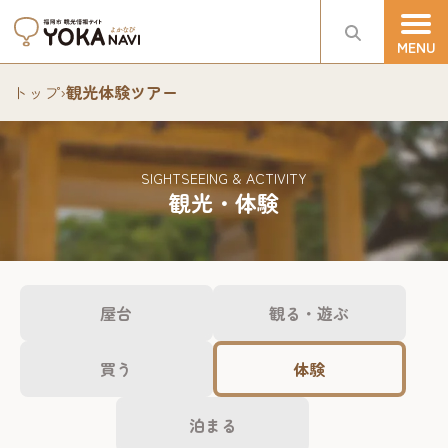
トップ
›
観光体験ツアー
SIGHTSEEING & ACTIVITY
観光・体験
屋台
観る・遊ぶ
買う
体験
泊まる