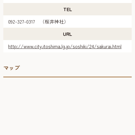
TEL
092-327-0317 （桜井神社）
URL
http://www.city.itoshima.lg.jp/soshiki/24/sakurai.html
マップ