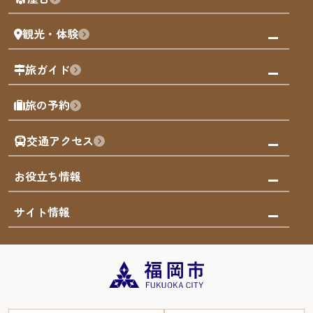
まち歩き
観光・体験
福岡グルメ
福岡の祭り
観る・遊ぶ
旅ガイド
屋台
福岡を楽しむ
モデルコース
旅の予約
買う
福岡のアート
AIおまかせコース
体験
福岡のナイトタイム
交通アクセス
オリジナルプラン
泊まる
福岡の歴史・文化
みんなの旅行記
市内交通ガイド
お役立ち情報
サステナブルツーリズム
お得なチケット
福岡検定
お知らせ
サイト情報
よかなび音声ガイド
災害情報
まち歩き・体験プログラム掲載申込
重要なお知らせ
福岡のエリア
お得なチケット
観光案内所一覧
エリアガイド
観光案内所一覧
緊急時の連絡先
博多旧市街