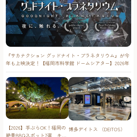
『サカナクション グッドナイト・プラネタリウム』が今
年も上映決定！【福岡市科学館 ドームシアター】2026年
【2026】手ぶらOK！福岡の
博多デイトス （DEITOS）
絶景BBQスポット7選 キャ