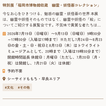
特別展「福岡市博物館収蔵 幽霊・妖怪画コレクション」
今なお心をひきつける、魅惑の幽霊・妖怪画の世界 本展
は、幽霊や妖怪そのものではなく、幽霊や妖怪の「絵」に
ついてご紹介する展覧会です。不気味で異質な者たちは、
なぜ描かれ、飾られ、大切にされてきたのでしょうか。絵
2026年7月19日（日曜日）〜9月13日（日曜日）9時30分
にも表具にも趣向が凝らされた珠玉の化物絵はもちろんの
～17時30分（入場は17時まで）※ただし7月24日〜8月23
こと、これらを描いた／みた／コレクションした人々の姿
日の金・土・日・祝日と8月13日（木）はトワイライト
にも、人間くさい魅力が詰まっています。 福岡市博物館に
ミュージアムとして、20時まで（入場は19時30分まで）
は日本有数の幽霊・妖怪画コレ...
開館時間延長 休館日：月曜日（ただし、7月20日（月・
祝）は開館し、7月21日（火）は休館）
予約不要
シーサイドももち・早良エリア
#文化
#その他