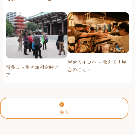
ンプ場・海辺・公園で手軽
に楽しむ
屋台のイロハ ～教えて！屋
博多まち歩き無料定時ツ
台のこと～
アー
戻る