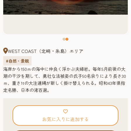
WEST COAST（北﨑・糸島）エリア
#自然・景観
海岸から150ｍの海中に仲良く浮かぶ夫婦岩。毎年5月前後の大
潮の干汐を期して、勇壮な法被姿の氏子50名余りにより長さ30
ｍ、重さ1tの大注連縄が新しく掛け替えられる。昭和43年県指
定名勝、日本の渚百選。
お気に入りに追加する