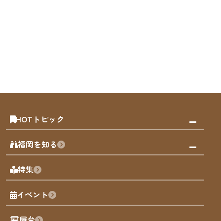
HOTトピック
みんなの旅行記
福岡を知る
天神エリア
福岡の見どころ
特集
博多旧市街
福岡の魅力
福岡城
イベント
観光カレンダー
歴史・文化
観光PR動画
屋台