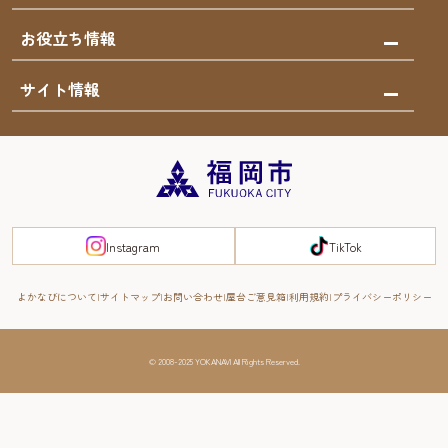
泊まる
福岡の歴史・文化
みんなの旅行記
市内交通ガイド
お役立ち情報
サステナブルツーリズム
お得なチケット
福岡検定
お知らせ
サイト情報
よかなび音声ガイド
災害情報
まち歩き・体験プログラム掲載申込
重要なお知らせ
福岡のエリア
お得なチケット
観光案内所一覧
エリアガイド
観光案内所一覧
緊急時の連絡先
博多旧市街
宿泊税
Instagram
TikTok
FUKUOKA EAST&WEST COAST
スマートトラベルガイド
福岡城・鴻臚館
よかなびについて
サイトマップ
お問い合わせ
屋台ご意見箱
利用規約
プライバシーポリシー
RIVER FRONT
周遊する
© 2008-2025 YOKANAVI All Rights Reserved.
福岡・北九州の旅