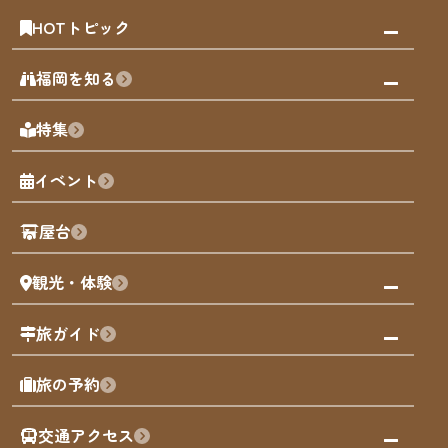
HOTトピック
みんなの旅行記
福岡を知る
天神エリア
福岡の見どころ
特集
博多旧市街
福岡の魅力
福岡城
イベント
観光カレンダー
歴史・文化
観光PR動画
屋台
まち歩き
観光・体験
福岡グルメ
福岡の祭り
観る・遊ぶ
旅ガイド
屋台
福岡を楽しむ
モデルコース
旅の予約
買う
福岡のアート
AIおまかせコース
体験
福岡のナイトタイム
交通アクセス
オリジナルプラン