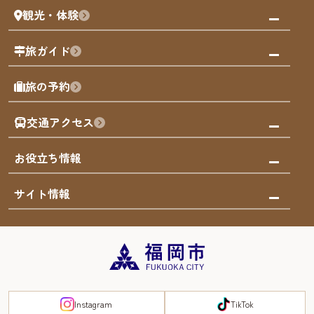
観光・体験
福岡グルメ
福岡の祭り
観る・遊ぶ
旅ガイド
屋台
福岡を楽しむ
モデルコース
旅の予約
買う
福岡のアート
AIおまかせコース
体験
福岡のナイトタイム
交通アクセス
オリジナルプラン
泊まる
福岡の歴史・文化
みんなの旅行記
市内交通ガイド
お役立ち情報
サステナブルツーリズム
お得なチケット
福岡検定
お知らせ
サイト情報
よかなび音声ガイド
災害情報
まち歩き・体験プログラム掲載申込
重要なお知らせ
福岡のエリア
お得なチケット
観光案内所一覧
エリアガイド
観光案内所一覧
緊急時の連絡先
博多旧市街
宿泊税
Instagram
TikTok
FUKUOKA EAST&WEST COAST