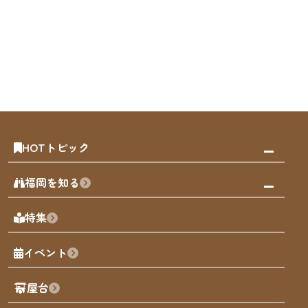
HOTトピック
みんなの旅行記
福岡を知る
天神エリア
福岡の見どころ
特集
博多旧市街
福岡の魅力
福岡城
イベント
観光カレンダー
歴史・文化
観光PR動画
屋台
まち歩き