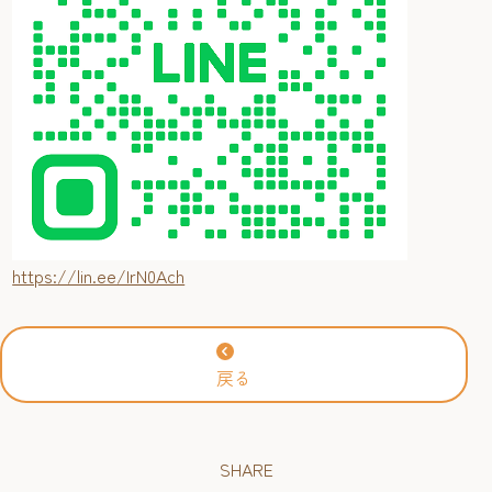
https://lin.ee/IrN0Ach
戻る
SHARE