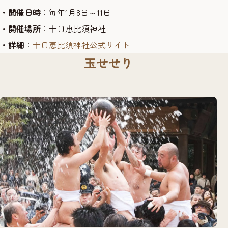
・開催日時
：毎年1月8日～11日
・開催場所
：十日恵比須神社
・詳細
：
十日恵比須神社公式サイト
玉せせり