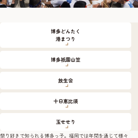
博多どんたく
港まつり
博多
園山笠
祇
放生会
十日恵比須
玉せせり
祭り好きで知られる博多っ子。福岡では年間を通じて様々