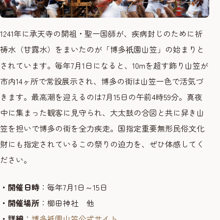
1241年に承天寺の開祖・聖一国師が、疾病封じのために祈
祷水（甘露水）をまいたのが「博多
園山笠」の始まりと
祇
されています。毎年7月1日になると、10mを超す飾り山笠が
市内14ヶ所で常設展示され、博多の街は山笠一色で活気づ
きます。最高潮を迎えるのは7月15日の午前4時59分。真夜
中に集まった観客に見守られ、大太鼓の合図と共に舁き山
笠を担いで博多の街を全力疾走。国指定重要無形民俗文化
財にも指定されているこの祭りの迫力を、ぜひ体感してく
ださい。
・開催日時
：毎年7月1日～15日
・開催場所
：櫛田神社 他
・詳細
：
博多
園山笠公式サイト
祇