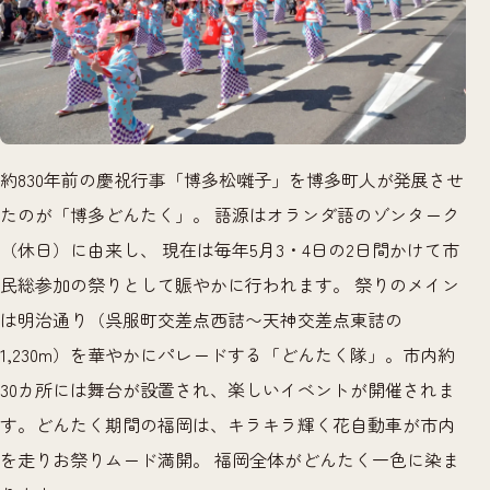
約830年前の慶祝行事「博多松囃子」を博多町人が発展させ
たのが「博多どんたく」。 語源はオランダ語のゾンターク
（休日）に由来し、 現在は毎年5月3・4日の2日間かけて市
民総参加の祭りとして賑やかに行われます。 祭りのメイン
は明治通り（呉服町交差点西詰〜天神交差点東詰の
1,230m）を華やかにパレードする「どんたく隊」。市内約
30カ所には舞台が設置され、楽しいイベントが開催されま
す。どんたく期間の福岡は、キラキラ輝く花自動車が市内
を走りお祭りムード満開。 福岡全体がどんたく一色に染ま