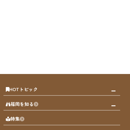
HOTトピック
みんなの旅行記
福岡を知る
天神エリア
福岡の見どころ
特集
博多旧市街
福岡の魅力