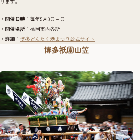
ります。
・開催日時
：毎年5月3日～日
・開催場所
：福岡市内各所
・詳細
：
博多どんたく港まつり公式サイト
博多
園山笠
祇