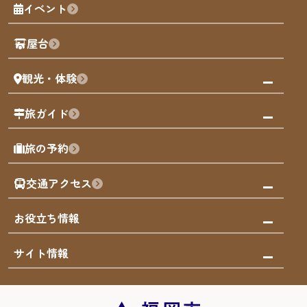
福岡城
イベント
観光カレンダー
歴史・文化
観光PR動画
屋台
まち歩き
観光・体験
福岡グルメ
福岡の祭り
観る・遊ぶ
旅ガイド
屋台
福岡を楽しむ
モデルコース
旅の予約
買う
福岡のアート
AIおまかせコース
体験
福岡のナイトタイム
交通アクセス
オリジナルプラン
泊まる
福岡の歴史・文化
みんなの旅行記
市内交通ガイド
お役立ち情報
サステナブルツーリズム
お得なチケット
福岡検定
お知らせ
サイト情報
よかなび音声ガイド
災害情報
まち歩き・体験プログラム掲載申込
重要なお知らせ
福岡のエリア
お得なチケット