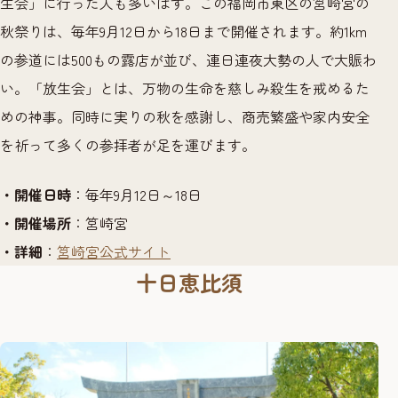
生会」に行った人も多いはず。この福岡市東区の筥崎宮の
秋祭りは、毎年9月12日から18日まで開催されます。約1km
の参道には500もの露店が並び、連日連夜大勢の人で大賑わ
い。「放生会」とは、万物の生命を慈しみ殺生を戒めるた
めの神事。同時に実りの秋を感謝し、商売繁盛や家内安全
を祈って多くの参拝者が足を運びます。
・開催日時
：毎年9月12日～18日
・開催場所
：
筥崎宮
・詳細
：
筥崎宮公式サイト
十日恵比須