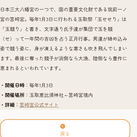
日本三大八幡宮の一つで、国の重要文化財である筑前一ノ
宮の筥崎宮。毎年1月3日に行われる玉取祭「玉せせり」は
「玉競り」と書き、文字通り氏子達が集団で玉を競
（せ）って一年間の吉凶を占う正月行事。男達が締め込み
姿で競う姿に、身が凍えるような寒さも吹き飛んでしまい
ます。最後に奪った競子が浜側なら大漁、陸側なら豊作に
恵まれるといわれています。
・開催日時
：毎年1月3日
・開催場所
：
玉取恵比須神社～筥崎宮境内
・詳細
：
筥崎宮公式サイト
戻る