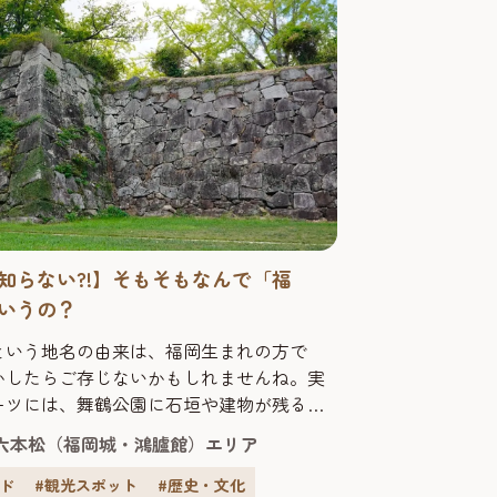
知らない?!】そもそもなんで「福
いうの？
という地名の由来は、福岡生まれの方で
かしたらご存じないかもしれませんね。実
ーツには、舞鶴公園に石垣や建物が残る福
史が密接にかかわっています。この記事で
六本松（福岡城・鴻臚館）エリア
城の歴史から「福岡」の地名の由来に迫り
史に想いを馳せれば、福岡がもっと好きに
イド
#観光スポット
#歴史・文化