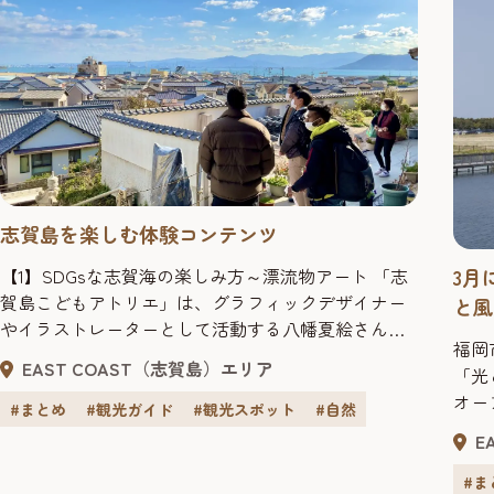
志賀島を楽しむ体験コンテンツ
【1】SDGsな志賀海の楽しみ方～漂流物アート 「志
3月
賀島こどもアトリエ」は、グラフィックデザイナー
と風
やイラストレーターとして活動する八幡夏絵さんが
福岡
主宰する、描く・つくるを楽しめる教室です。本物
EAST COAST（志賀島）エリア
「光
の画材を使い、子ども一人ひとりの個性に寄り添っ
オー
て、想像力を伸ばすサポートを行っています。
#まとめ
#観光ガイド
#観光スポット
#自然
る「
「SDGsな志賀海の楽しみ方～漂流物アート」は、志
E
シュ
賀島の砂浜に流れ着いた漂流物を使ってアート作品
たほ
#ま
を作る体験で...