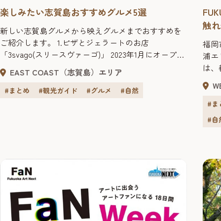
楽しみたい志賀島おすすめグルメ5選
FU
触れ
新しい志賀島グルメから映えグルメまでおすすめを
ご紹介します。 1.ピザとジェラートのお店
福岡
「3svago(スリースヴァーゴ)」 2023年1月にオープン
浦エ
した土日限定営業のピザとジェラートのお店。店先
は、
EAST COAST（志賀島）エリア
にあるドーム型のピザ窯で焼き上げたアツアツのピ
る自
W
ザは絶品！季節の食材を使った自家製ジェラートは
#まとめ
#観光ガイド
#グルメ
#自然
せな
食後のデザートにおすすめ♪オーナー自らが改装し
れる
#ま
た店内は温かみがあり落ちつく空間です。 ・3...
ら、
#自
るおす
スター