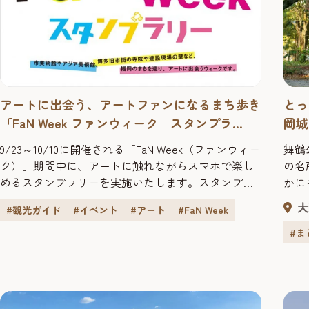
アートに出会う、アートファンになるまち歩き
とっ
「FaN Week ファンウィーク スタンプラ
岡城
リー」開催！
9/23～10/10に開催される「FaN Week（ファンウィー
舞鶴
ク）」期間中に、アートに触れながらスマホで楽し
の名
めるスタンプラリーを実施いたします。スタンプ獲
かに
得スポットは美術館やアートギャラリー、アートあ
草木
大
#観光ガイド
#イベント
#アート
#FaN Week
ふれるカフェ、レストラン、ホテルなどの28か所。
節ご
スタンプ獲得数に応じてスタンプ設置店舗で利用可
なが
#ま
能な様々な特典や福岡出身アーティストのステッ
すめ
カーやポストカードなどがもらえます！さらに、
策。
FUKUO...
のレ