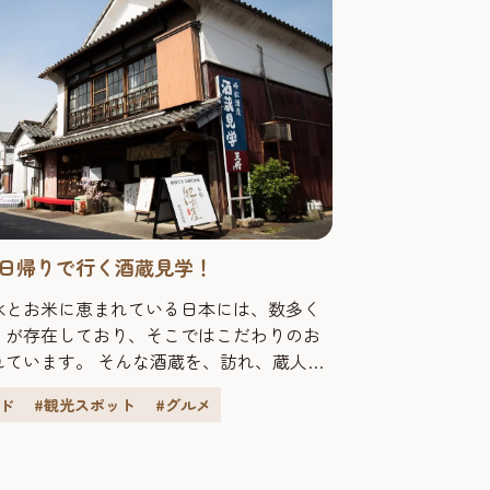
日帰りで行く酒蔵見学！
水とお米に恵まれている日本には、数多く
】が存在しており、そこではこだわりのお
れています。 そんな酒蔵を、訪れ、蔵人と
、お酒を味わう。また、お酒だけでなく、
イド
#観光スポット
#グルメ
や文化にも触れ、郷土料理を味わう。近
ような『酒蔵ツーリズム』の人気が高まっ
。 今回は、福岡から日帰りで行ける酒蔵を