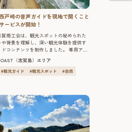
西戸崎の音声ガイドを現地で聞くこと
サービスが開始！
志賀商工会は、観光スポットの秘められた
ーや背景を理解し、深い観光体験を提供す
イドコンテンツを制作しました。 専用アプ
ンロードして、エリア内の観光スポット等
 COAST（志賀島）エリア
、博多湾などの風景を眺めながら博物館に
に、お手持ちのスマホでスポットの解説や
#観光ガイド
#観光スポット
#自然
トーリーを楽しむことができます。 志賀島
見や、家族を残し航海で亡くなった人物を
集で最も悲...