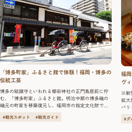
「博多町家」ふるさと館で体験！福岡・博多の
福岡
伝統工芸
ヴィー
があ
博多の総鎮守といわれる櫛田神社の正門鳥居前に佇
※新
む、「博多町家」ふるさと館。明治中期の博多織の
拡大
織元の町家を移築復元し、福岡市の指定文化財であ
バリ
る「町家棟」、博多の伝統工芸品や地元の銘菓、福
場合
#観光スポット
#観光ガイド
岡・博多を代表するお祭りの博多
園山笠や博多ど
#グ
祇
い。
んたくのグッズなどが揃う「みやげ処」、そして、
咳エ