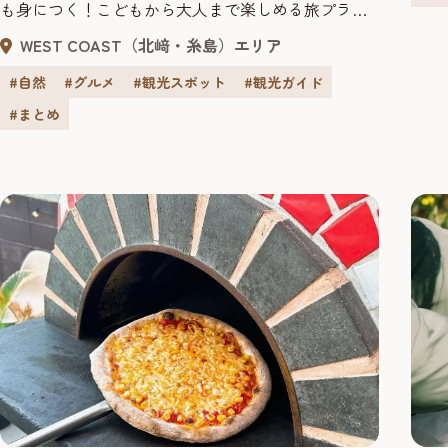
も身につく！こどもから大人まで楽しめる旅プラン
が植
をご提案します。福岡市街から車で片道1時間程度の
WEST COAST（北﨑・糸島）エリア
鮮や
糸島半島にある西区二見ヶ浦。自然や食、利便性も
す。
よく魅力的で人気のエリアです。今回はその中でも
#自然
#グルメ
#観光スポット
#観光ガイド
風情ある西浦漁港で、地元の方と触れ合える貴重な
#まとめ
体験です。