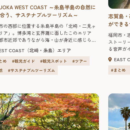
KUOKA WEST COAST ～糸島半島の自然に
合う、サステナブルツーリズム～
志賀島・
ができる
市の西部に位置する糸島半島の「北崎・二見ヶ
リア」。博多湾と玄界灘に面したこのエリア
福岡市・
都市近郊でありながら海・山が身近に感じられ
ストーリ
然豊かなスポットで、カップルや2人旅には欠か
る音声ガ
EST COAST（北﨑・糸島）エリア
い福岡の人気観光地です。 今回は自然の魅力溢
リをダウ
EAST
「北崎・二見ヶ浦エリア」で自然を堪能しなが
とめ
#観光ガイド
#観光スポット
#ツアー
を巡ると
街中の喧噪を忘れてゆったり過ごすことができ
いるよう
#まとめ
然
#サステナブルツーリズム
すめスポットを紹介します。 9:38 博多駅バ
背景のス
ミナル ...
は金印発
詠んだ万葉