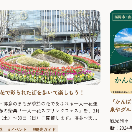
紹介しま
をお願いいたします。
るスポット
花で彩られた街を歩いて楽しもう！
「かんぱ
・博多のまちが季節の花であふれる⼀⼈⼀花運
泉やグル
春の祭典「⼀⼈⼀花スプリングフェス」を、3⽉
⽇（⼟）〜30⽇（⽇）に開催します。博多〜天
観光列車
舞鶴公園を結ぶ歩道や、その周辺スポットが、
断！202
然
#イベント
#観光ガイド
校や地域、企業、ボランティア団体のみなさん