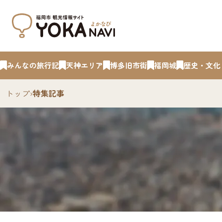
みんなの旅行記
天神エリア
博多旧市街
福岡城
歴史・文化
トップ
›
特集記事