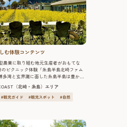
しむ体験コンテンツ
環型農業に取り組む地元生産者がおもてな
畑のピクニック体験「糸島半島北崎ファム
 博多湾と玄界灘に面した糸島半島は豊かな
材の宝庫。都市近郊にありながら農業や漁
 COAST（北﨑・糸島）エリア
に行われています。このコースでは、田畑
せずに地域の暮らしを存続させたいという
#観光ガイド
#観光スポット
#自然
ち、農薬や化学肥料を使わずに循環型で堆
土を健全に保つ農業に取り組む「北崎未来
の畑で農業体...