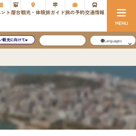
ベント
屋台
観光・体験
旅ガイド
旅の予約
交通情報
い観光に向けて
Languages