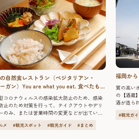
福岡から
の自然食レストラン（ベジタリアン・
ガン）You are what you eat. 食べたもの
質の高い
なたを創る。
の【酒蔵
型コロナウィルスの感染拡大防止のため、感染
酒が造ら
防止のため対策を行って、テイクアウトやデリ
触れ合い
ーのみ、または営業時間の変更などが出ている
#観光ガ
地元の人
があります。お出かけ前に店舗にご確認くださ
年、この
ルメ
#観光スポット
#観光ガイド
#まとめ
また、来店の際にマスクの着用、手指の消毒、
ています
チケットなど各店舗の感染拡大防止対策へのご