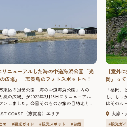
にリニューアルした海の中道海浜公園「光
【意外に
の広場」 志賀島のフォトスポットへ！
岡」って
市東区の国営公園「海の中道海浜公園」内の
「福岡」
と風の広場」が2022年3月15日にリニューアル
も、もし
プンしました。公園そのものが旅の目的地とな
はそのル
パーク・ツーリズム」をテーマに、スタイリッ
岡城の歴
AST COAST（志賀島）エリア
大濠・
な宿泊施設や巨大アスレチックタワーが登場し
は、福岡
か、マリンスポーツや乗馬など公園の自然を満
ます。歴
とめ
#観光ガイド
#観光スポット
#自然
#観光ガ