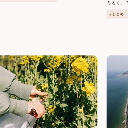
ちろく」
えつけた5万本のチューリップをはじめとする⾊
は福岡市
かな花々で彩られ、まち全体が花であふれま
#まとめ
屋台グル
ろく」で
は由布市
スタート 警固（けご）神社 悪を示し過ちを良い方向
へ導く...