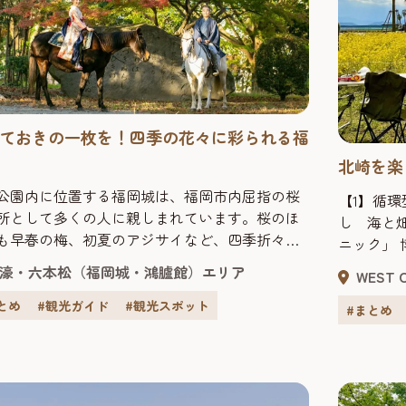
ておきの一枚を！四季の花々に彩られる福
北崎を楽
公園内に位置する福岡城は、福岡市内屈指の桜
【1】循
所として多くの人に親しまれています。桜のほ
し 海と
も早春の梅、初夏のアジサイなど、四季折々の
ニック」
花々を城内の各所で楽しむことができます。季
自然や食
濠・六本松（福岡城・鴻臚館）エリア
WEST
とに異なる表情を見せる福岡城の姿を肌で感じ
業が盛ん
ら散策しませんか。 普段着もいいですが、おす
とめ
#観光ガイド
#観光スポット
を荒廃さ
#まとめ
は福岡城の雰囲気によく合った着物姿での散
思いをも
三の丸スクエアにある「舞遊の館」では、着物
肥を作り
ンタル＆着付けを気軽に...
を創る会」