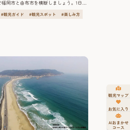
で福岡市と由布市を横断しましょう。1日目
内の神社や魚市場、能古島を回り、長浜の
#観光ガイド
#観光スポット
#楽しみ方
メで締めくくり。2日目は「かんぱち・いち
由布市へ向かい観光や温泉を満喫し、3日目
のスイーツ巡りを楽しみます。 博多駅から
観光マップ
お気に入り
AIおまかせ
コース