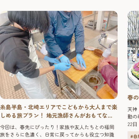
博多の歴史や文化に関する展示や伝統工芸の実演が
協力
行われている「展示棟」の３棟で構成されていま
す。博多の伝統工芸を目で見て...
春の
糸島半島・北崎エリアでこどもから大人まで楽
天神
しめる旅プラン！ 地元漁師さんがおもてな
動の
し 日常でも活かせる漁師のお仕事体験！
22
今回は、春先にぴったり！家族や友人たちとの福岡
神〜
旅をさらに色濃く、日常に戻ってからも役立つ知識
#自
⼩学