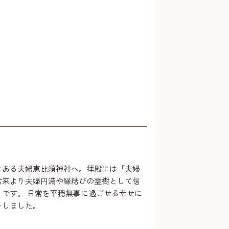
にある夫婦恵比須神社へ。拝殿には「夫婦
古来より夫婦円満や縁結びの霊樹として信
うです。 日常を平穏無事に過ごせる幸せに
をしました。