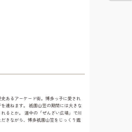
歴史あるアーケード街。博多っ子に愛され
軒を連ねます。
園山笠の期間には大きな
祇
されるとか。 道中の「ぜんざい広場」で川
ただきながら、博多
園山笠をじっくり鑑
祇