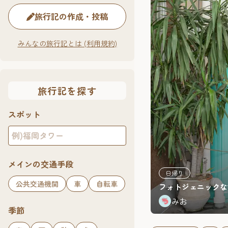
旅行記の作成・投稿
みんなの旅行記とは (利用規約)
旅行記を探す
スポット
メインの交通手段
日帰り
公共交通機関
車
自転車
フォトジェニックな
みお
季節