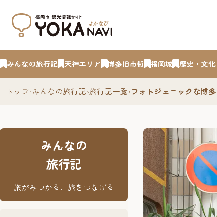
みんなの旅行記
天神エリア
博多旧市街
福岡城
歴史・文化
トップ
›
みんなの旅行記
›
旅行記一覧
›
フォトジェニックな博多
みんなの
旅行記
旅がみつかる、旅をつなげる