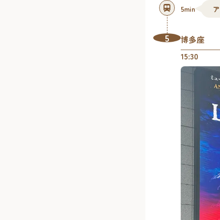
5min
ア
5
博多座
15:30