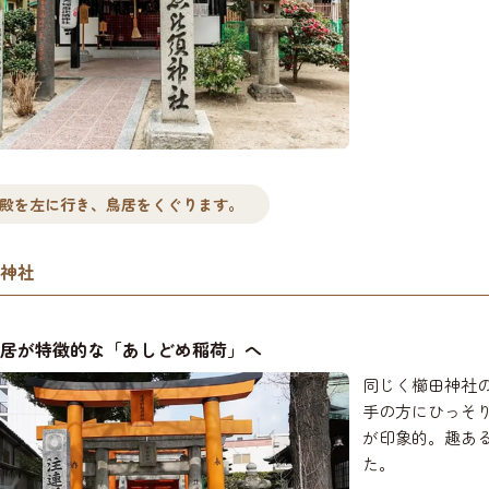
殿を左に行き、鳥居をくぐります。
神社
居が特徴的な「あしどめ稲荷」へ
同じく櫛田神社
手の方にひっそ
が印象的。趣あ
た。