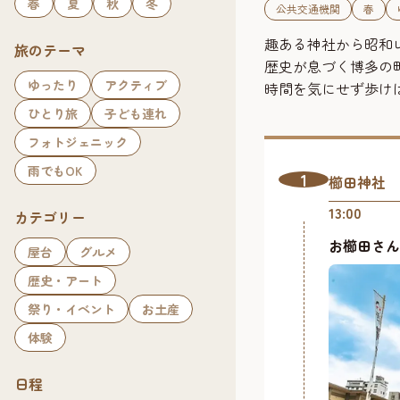
春
夏
秋
冬
公共交通機関
春
趣ある神社から昭和
旅のテーマ
歴史が息づく博多の
ゆったり
アクティブ
時間を気にせず歩け
ひとり旅
子ども連れ
フォトジェニック
雨でもOK
1
櫛田神社
13:00
カテゴリー
お櫛田さん
屋台
グルメ
歴史・アート
祭り・イベント
お土産
体験
日程