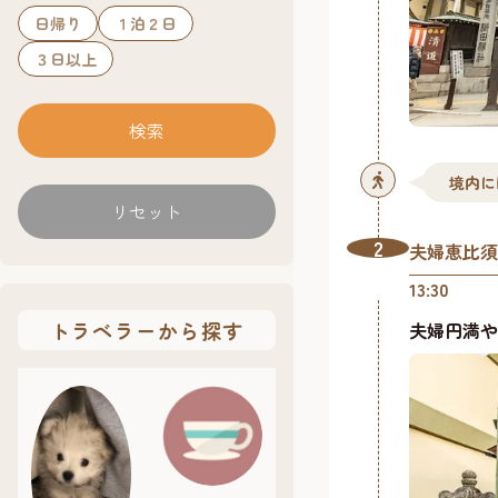
日帰り
１泊２日
３日以上
境内に
リセット
2
夫婦恵比須
13:30
トラベラーから探す
夫婦円満や