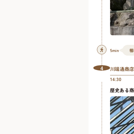
5min
櫛
4
川端通商店
14:30
歴史ある商