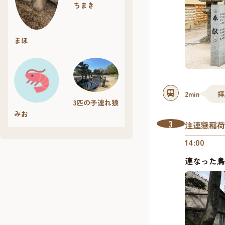
ちまき
まほ
2min
拝
3匹の子連れ狼
みお
3
注連懸稲荷
14:00
連なった鳥