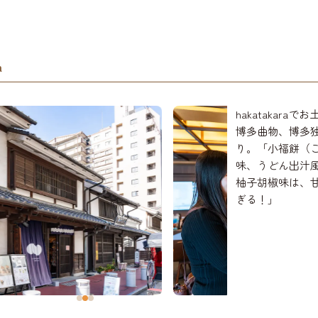
a
hakatakar
博多曲物、博多
り。「小福餅（
味、うどん出汁
柚子胡椒味は、
ぎる！」