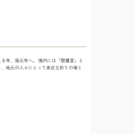
える寺、海元寺へ。 境内には「閻魔堂」と
り、地元の人々にとって身近な祈りの場と