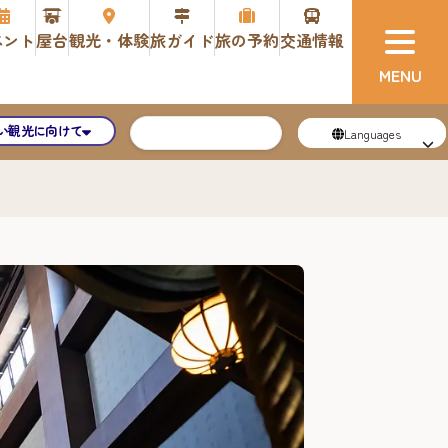
ベント
屋台
観光・体験
旅ガイド
旅の予約
交通情報
い観光に向けて
Languages