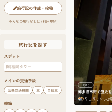
旅行記の作成・投稿
みんなの旅行記とは (利用規約)
旅行記を探す
スポット
メインの交通手段
日帰り
公共交通機関
車
自転車
博多旧市街で歴史を
りょうまい夫婦
季節