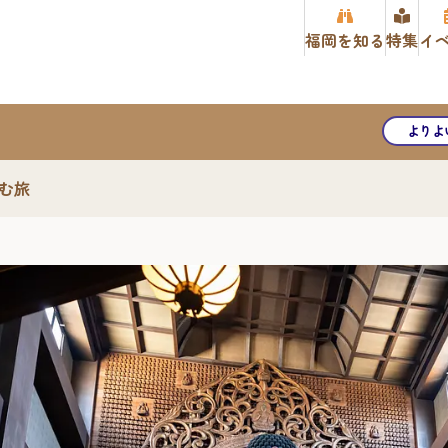
福岡を知る
特集
イ
よりよ
む旅