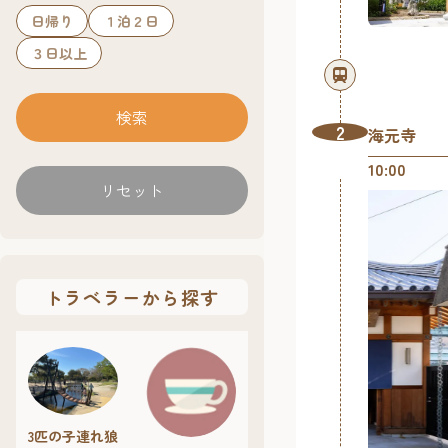
日帰り
１泊２日
３日以上
2
海元寺
10:00
リセット
トラベラーから探す
3匹の子連れ狼