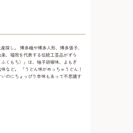
aでお土産探し。 博多織や博多人形、博多張子、
独楽、福岡を代表する伝統工芸品がずら
こふくもち）」は、柚子胡椒味、よもぎ
風味など。 「うどん味がめっちゃうどん！
甘いのにちょっぴり辛味もあって不思議す