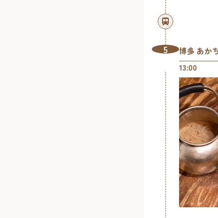
5
博多 あか
13:00