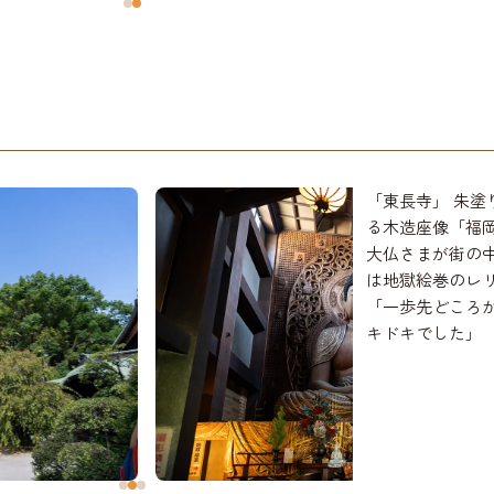
「東長寺」 朱塗
る木造座像「福
大仏さまが街の
は地獄絵巻のレ
「一歩先どころ
キドキでした」