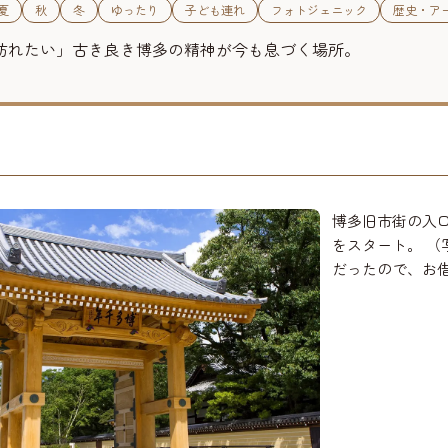
夏
秋
冬
ゆったり
子ども連れ
フォトジェニック
歴史・ア
訪れたい」古き良き博多の精神が今も息づく場所。
博多旧市街の入
をスタート。 
だったので、お