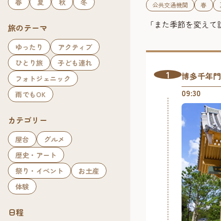
春
夏
秋
冬
公共交通機関
春
「また季節を変えて
旅のテーマ
ゆったり
アクティブ
ひとり旅
子ども連れ
1
博多千年門
フォトジェニック
09:30
雨でもOK
カテゴリー
屋台
グルメ
歴史・アート
祭り・イベント
お土産
体験
日程