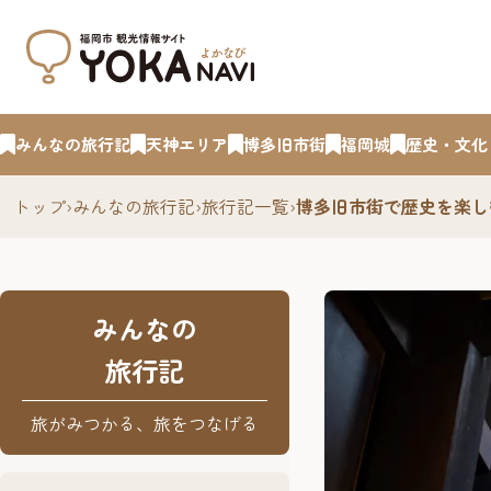
みんなの旅行記
天神エリア
博多旧市街
福岡城
歴史・文化
トップ
›
みんなの旅行記
›
旅行記一覧
›
博多旧市街で歴史を楽し
みんなの
旅行記
旅がみつかる、旅をつなげる