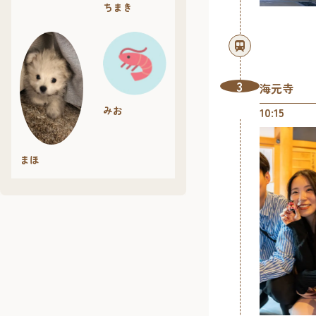
ちまき
3
海元寺
みお
10:15
まほ